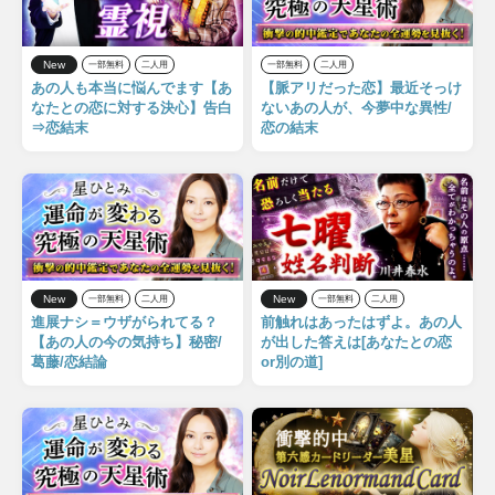
New
一部無料
二人用
一部無料
二人用
あの人も本当に悩んでます【あ
【脈アリだった恋】最近そっけ
なたとの恋に対する決心】告白
ないあの人が、今夢中な異性/
⇒恋結末
恋の結末
New
New
一部無料
二人用
一部無料
二人用
進展ナシ＝ウザがられてる？
前触れはあったはずよ。あの人
【あの人の今の気持ち】秘密/
が出した答えは[あなたとの恋
葛藤/恋結論
or別の道]