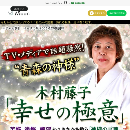
本格占い
もしかして嫌われてる？「あの人の態度、訪れる転機、辿り着く結末」