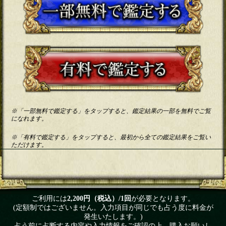
※「一部無料で鑑定する」をタップすると、鑑定結果の一部を無料でご覧
になれます。
※「有料で鑑定する」をタップすると、最初から全ての鑑定結果をご覧い
ただけます。
ご利用には
2,200円（税込）/1回
が必要となります。
(定額制ではございません。入力項目が同じでも占う度に料金が
発生いたします。)
占う前に占断する内容や入力情報をご確認の上、購入お願いし