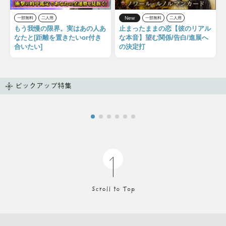
New
一部無料
二人用
一部無料
二人用
もう我慢の限界。実はあの人あ
止まったままの恋【彼のリアル
なたと[距離を置きたいor付き
な本音】望む関係/告白/進展へ
合いたい]
の決定打
ピックアップ特集