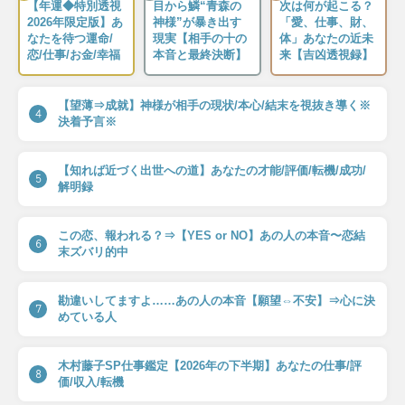
【年運◆特別透視
目から鱗“青森の
次は何が起こる？
2026年限定版】あ
神様”が暴き出す
「愛、仕事、財、
なたを待つ運命/
現実【相手の十の
体」あなたの近未
恋/仕事/お金/幸福
本音と最終決断】
来【吉凶透視録】
【望薄⇒成就】神様が相手の現状/本心/結末を視抜き導く※
4
決着予言※
【知れば近づく出世への道】あなたの才能/評価/転機/成功/
5
解明録
この恋、報われる？⇒【YES or NO】あの人の本音〜恋結
6
末ズバリ的中
勘違いしてますよ……あの人の本音【願望⇔不安】⇒心に決
7
めている人
木村藤子SP仕事鑑定【2026年の下半期】あなたの仕事/評
8
価/収入/転機