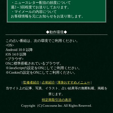
・ニュースレター配信の頻度について
週2～3回程度でお送りしております。
・マイメールの内容について
お客様情報を元にお知らせをお送り致します。
◆動作環境◆
この占い番組は、次の環境でご利用ください。
<OS>
Android 10.0 以降
iOS 14.0 以降
<ブラウザ>
OSに標準搭載されているブラウザ。
※JavaScriptの設定をONにしてご利用ください。
※Cookieの設定をONにしてご利用ください。
|
監修者紹介
|
占術紹介
|
渾身おすすめメニュー
|
当サイト上の記事、写真、イラスト、占い結果等の無断転載、掲載を
禁じます。
特定商取引法の表示
Copyright（C) Concourse.Inc. All Rights Reserved.