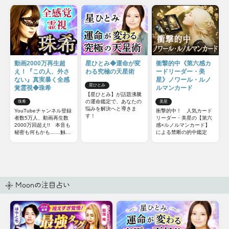
動画2000万再生超
星ひとみ◆運命が変
衝撃的中《第六感カ
え！『この人、外さ
わる究極の天星術
ードリーダー・美
ない』真実暴く全感
星》ノワール・ルノ
星ひとみ
覚霊視◆珠希
ルマンカード
【星ひとみ】が話題沸騰
の運命鑑定で、あなたの
珠希
美星
悩みを解決へと導きま
YouTubeチャンネル登録
衝撃的中！ 人気カード
す！
者数5万人、動画再生数
リーダー・美星の【第六
2000万回超え!! 本音も
感×ルノルマンカード】
秘密も何もかも……触れ
による禁断の的中鑑定
てはいけない部分までズ
バッと暴いてしまう全感
覚霊視をご体感下さい。
Moonの注目占い