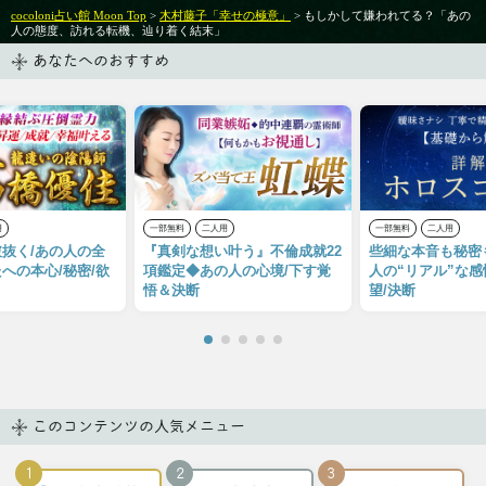
cocoloni占い館 Moon Top
>
木村藤子「幸せの極意」
> もしかして嫌われてる？「あの
人の態度、訪れる転機、辿り着く結末」
あなたへのおすすめ
用
一部無料
二人用
一部無料
二人用
抜く/あの人の全
『真剣な想い叶う』不倫成就22
些細な本音も秘密
への本心/秘密/欲
項鑑定◆あの人の心境/下す覚
人の“リアル”な感
悟＆決断
望/決断
このコンテンツの人気メニュー
1
2
3