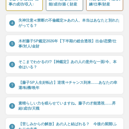
事の成功/収入↑
能/成功/築く財産
練/仕事/財産
失神注意≪禁断の不倫鑑定≫あの人、本当はあなたと別れた
4
がってる？
木村藤子SP鑑定2026年【下半期の総合透視】出会/恋愛/仕
5
事/対人/金財
そこまでわかるの!?【神鑑定】あの人の意外な一面/今、本
6
命はいる？
【藤子SP人生好転占】逆境⇒チャンス到来……あなたの幸
7
運/転機/晩年
素晴らしい力を眠らせていますね。藤子の才能透視……昇
8
給/成功/天職
【苦しみからの解放】あの人と結ばれる？ 今後の展開/ふ
9