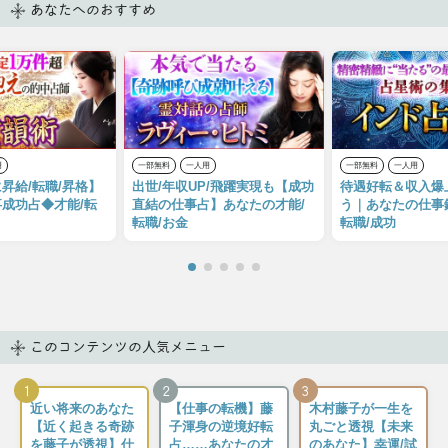
あなたへのおすすめ
用
一部無料
一人用
一部無料
一人用
昇給/転職/昇格】
出世/年収UP/飛躍実現も【成功
待遇好転＆収入爆
成功占◆才能/転
直結の仕事占】あなたの才能/
う｜あなたの仕事
転職/お金
転職/成功
このコンテンツの人気メニュー
1
2
3
近い将来のあなた
【仕事の転機】藤
木村藤子が一生を
【近く起きる奇跡
子渾身の逆境好転
丸ごと透視【未来
を藤子が透視】仕
占……あなたの才
のあなた】幸運/試