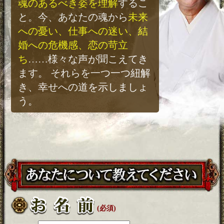
魂のあるべき姿を理解
するこ
と。今、あなたの魂から
未来
への憂い、仕事への迷い、結
婚への危機感、恋の苛立
ち
……様々な声が聞こえてき
ます。 それらを一つ一つ紐解
き、幸せへの道を示しましょ
う。
(必須)