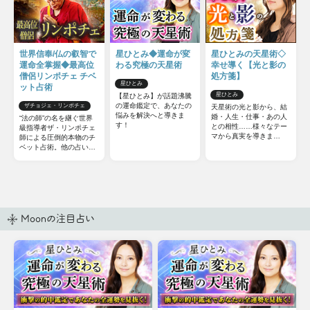
世界信奉/仏の叡智で
星ひとみ◆運命が変
星ひとみの天星術◇
運命全掌握◆最高位
わる究極の天星術
幸せ導く【光と影の
僧侶リンポチェ チベ
処方箋】
星ひとみ
ット占術
星ひとみ
【星ひとみ】が話題沸騰
の運命鑑定で、あなたの
ザチョジェ・リンポチェ
天星術の光と影から、結
悩みを解決へと導きま
婚・人生・仕事・あの人
“法の師”の名を継ぐ世界
す！
との相性……様々なテー
級指導者ザ・リンポチェ
マから真実を導きま
師による圧倒的本物のチ
す！ 今からでも遅くは
ベット占術。他の占いと
ありません。さらに運命
は一線を画すチベット占
を切り開き、幸せな未来
術の極意をお伝えしまし
を手に入れましょう。
ょう。
Moonの注目占い