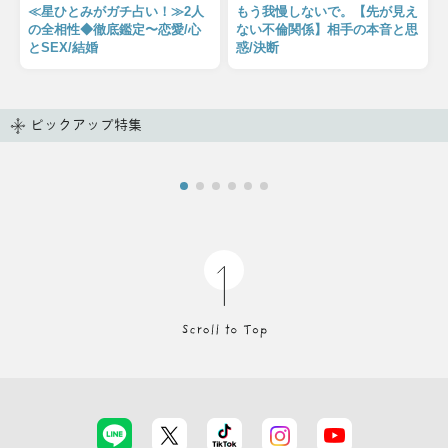
≪星ひとみがガチ占い！≫2人
もう我慢しないで。【先が見え
の全相性◆徹底鑑定〜恋愛/心
ない不倫関係】相手の本音と思
とSEX/結婚
惑/決断
ピックアップ特集