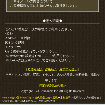
・マイメールの内容について
お客様情報を元にお知らせをお送り致します。
◆動作環境◆
この占い番組は、次の環境でご利用ください。
<OS>
Android 10.0 以降
iOS 14.0 以降
<ブラウザ>
OSに標準搭載されているブラウザ。
※JavaScriptの設定をONにしてご利用ください。
※Cookieの設定をONにしてご利用ください。
|
監修者紹介
|
占術紹介
|
おすすめ占い
|
当サイト上の記事、写真、イラスト、占い結果等の無断転載、掲載を
禁じます。
特定商取引法の表示
Copyright（C) Concourse.Inc. All Rights Reserved.
cocoloni占い館 Moon Top
>
当代屈指の的中透視◆木村藤子
> 素晴らしい力を眠らせて
いますね。藤子の才能透視……昇給/成功/天職