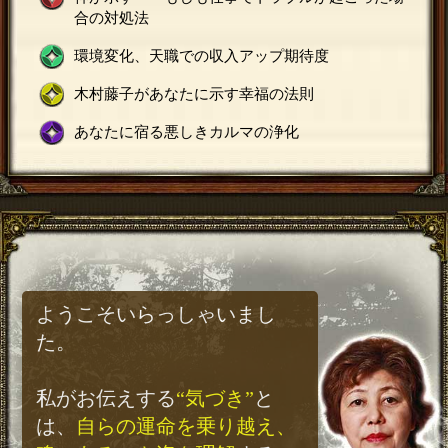
合の対処法
環境変化、天職での収入アップ期待度
木村藤子があなたに示す幸福の法則
あなたに宿る悪しきカルマの浄化
ようこそいらっしゃいまし
た。
私がお伝えする
“気づき”
と
は、
自らの運命を乗り越え、