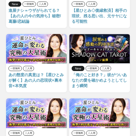
New
一部無料
二人用
一部無料
二人用
進展ナシ＝ウザがられてる？
【星ひとみ◇復縁救済】相手の
【あの人の今の気持ち】秘密/
現状、残る思い出、元サヤにな
葛藤/恋結論
る可能性
New
一部無料
二人用
一部無料
二人用
あの態度の真意は？【星ひとみ
「俺のこと好き？」彼がついあ
が解く】あの人の恋現状×裏本
なたの愛を確かめようとしてし
音×本気度
まう瞬間
一部無料
二人用
一部無料
二人用