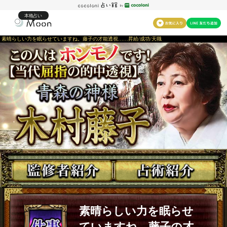
本格占い
素晴らしい力を眠らせていますね。藤子の才能透視……昇給/成功/天職
素晴らしい力を眠らせ
ていますね。藤子の才