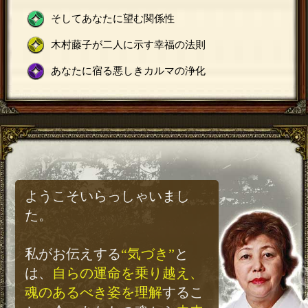
そしてあなたに望む関係性
木村藤子が二人に示す幸福の法則
あなたに宿る悪しきカルマの浄化
ようこそいらっしゃいまし
た。
私がお伝えする
“気づき”
と
は、
自らの運命を乗り越え、
魂のあるべき姿を理解
するこ