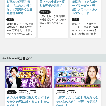
動画2000万再生超
星ひとみ◆運命が変
衝撃的中《第六感カ
え！『この人、外さ
わる究極の天星術
ードリーダー・美
ない』真実暴く全感
星》ノワール・ルノ
星ひとみ
覚霊視◆珠希
ルマンカード
【星ひとみ】が話題沸騰
の運命鑑定で、あなたの
珠希
美星
悩みを解決へと導きま
YouTubeチャンネル登録
衝撃的中！ 人気カード
す！
者数5万人、動画再生数
リーダー・美星の【第六
2000万回超え!! 本音も
感×ルノルマンカード】
秘密も何もかも……触れ
による禁断の的中鑑定
てはいけない部分までズ
バッと暴いてしまう全感
覚霊視をご体感下さい。
Moonの注目占い
New
一部無料
二人用
一部無料
二人用
あの人も本当に悩んでます【あ
【脈アリだった恋】最近そっけ
なたとの恋に対する決心】告白
ないあの人が、今夢中な異性/
⇒恋結末
恋の結末