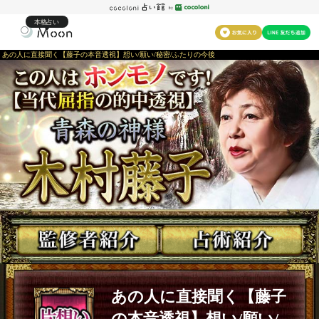
本格占い
あの人に直接聞く【藤子の本音透視】想い/願い/秘密/ふたりの今後
あの人に直接聞く【藤子
の本音透視】想い/願い/