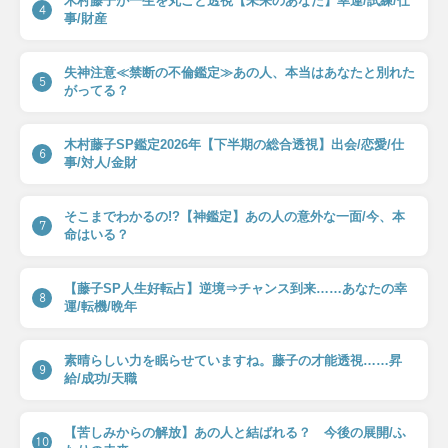
木村藤子が一生を丸ごと透視【未来のあなた】幸運/試練/仕
4
事/財産
失神注意≪禁断の不倫鑑定≫あの人、本当はあなたと別れた
5
がってる？
木村藤子SP鑑定2026年【下半期の総合透視】出会/恋愛/仕
6
事/対人/金財
そこまでわかるの!?【神鑑定】あの人の意外な一面/今、本
7
命はいる？
【藤子SP人生好転占】逆境⇒チャンス到来……あなたの幸
8
運/転機/晩年
素晴らしい力を眠らせていますね。藤子の才能透視……昇
9
給/成功/天職
【苦しみからの解放】あの人と結ばれる？ 今後の展開/ふ
10