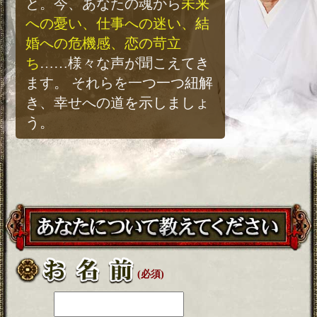
と。今、あなたの魂から
未来
への憂い、仕事への迷い、結
婚への危機感、恋の苛立
ち
……様々な声が聞こえてき
ます。 それらを一つ一つ紐解
き、幸せへの道を示しましょ
う。
(必須)