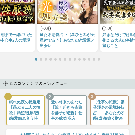
一人用
二人用
は朝まで一緒にいた
当たる恋愛占い【星ひとみが天
好きなだけでは動
本心◆2人の愛現
星術で占う】あなたの恋愛運／
抱える大人の事情
出会い
望むこと
このコンテンツの人気メニュー
1
2
3
眠れぬ夜の艶鑑定
近い将来のあなた
【仕事の転機】藤
【昂ぶる二人の情
【近く起きる奇跡
子渾身の逆境好転
欲】渇望/性癖/誘
を藤子が透視】仕
占……あなたの才
惑/愛触れ合う時
事の成功/収入↑
能/成功/築く財産