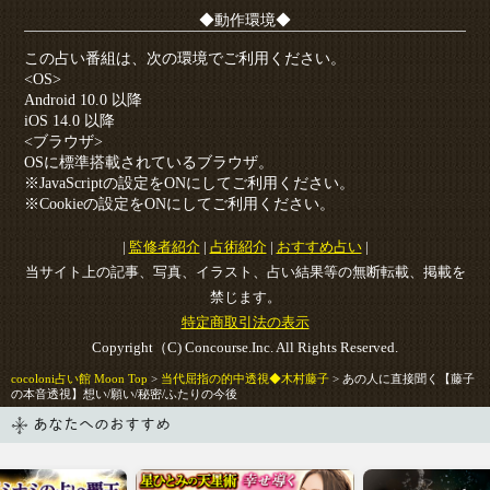
◆動作環境◆
この占い番組は、次の環境でご利用ください。
<OS>
Android 10.0 以降
iOS 14.0 以降
<ブラウザ>
OSに標準搭載されているブラウザ。
※JavaScriptの設定をONにしてご利用ください。
※Cookieの設定をONにしてご利用ください。
|
監修者紹介
|
占術紹介
|
おすすめ占い
|
当サイト上の記事、写真、イラスト、占い結果等の無断転載、掲載を
禁じます。
特定商取引法の表示
Copyright（C) Concourse.Inc. All Rights Reserved.
cocoloni占い館 Moon Top
>
当代屈指の的中透視◆木村藤子
> あの人に直接聞く【藤子
の本音透視】想い/願い/秘密/ふたりの今後
あなたへのおすすめ