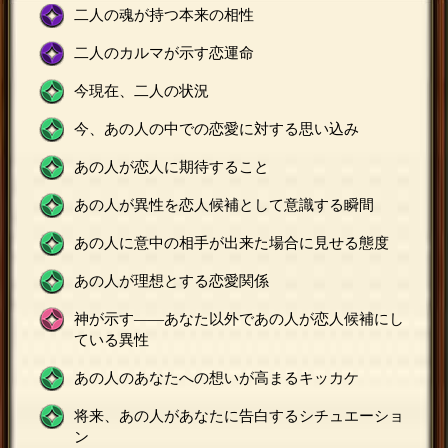
二人の魂が持つ本来の相性
二人のカルマが示す恋運命
今現在、二人の状況
今、あの人の中での恋愛に対する思い込み
あの人が恋人に期待すること
あの人が異性を恋人候補として意識する瞬間
あの人に意中の相手が出来た場合に見せる態度
あの人が理想とする恋愛関係
神が示す——あなた以外であの人が恋人候補にし
ている異性
あの人のあなたへの想いが高まるキッカケ
将来、あの人があなたに告白するシチュエーショ
ン