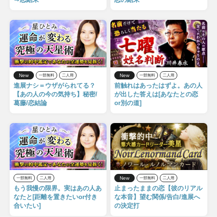
New
New
一部無料
二人用
一部無料
二人用
進展ナシ＝ウザがられてる？
前触れはあったはずよ。あの人
【あの人の今の気持ち】秘密/
が出した答えは[あなたとの恋
葛藤/恋結論
or別の道]
New
一部無料
二人用
一部無料
二人用
もう我慢の限界。実はあの人あ
止まったままの恋【彼のリアル
なたと[距離を置きたいor付き
な本音】望む関係/告白/進展へ
合いたい]
の決定打