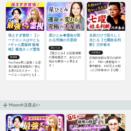
視えすぎ覚悟！【シ
星ひとみ◆運命が変
名前だけで恐ろしく
ークエンスはやとも
わる究極の天星術
当たる【七曜姓名判
×ギャル霊媒師 飯塚
断】川井春水
星ひとみ
唯】最強タッグ霊視
川井春水
【星ひとみ】が話題沸騰
の運命鑑定で、あなたの
飯塚唯
圧倒的信頼＆実力の的中
悩みを解決へと導きま
占！ FBIへ捜査協力⇒
YouTube界に旋風！心霊
す！
事件解決、100万人が頼
系の鑑定依頼殺到！視え
った川井春水の【七曜姓
る界の2大スター、【シ
名判断】をあなたも体
ークエンスはやとも】
感！
×【ギャル霊媒師 飯塚
唯】最強タッグによるW
視点のコラボ霊視鑑定を
リアルに再現！
Moonの注目占い