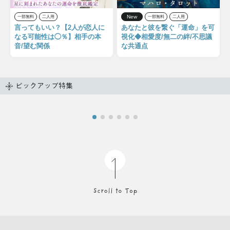
New
一部無料
二人用
一部無料
二人用
言ってもいい？【2人が恋人に
あなたと彼を繋ぐ「運命」を可
なる可能性は◯％】相手の本
視化◆相愛度/無二の絆/不思議
音/望む関係
な共通点
ピックアップ特集