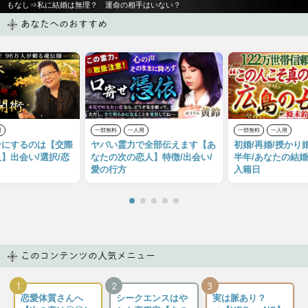
もなし⇒私に結婚は無理？ 運命の相手はいない？
あなたへのおすすめ
用
一部無料
一人用
一部無料
一人用
せにするのは【交際
ヤバい霊力で全部伝えます【あ
初婚/再婚/授かり
人】出会い/選択/恋
なたの次の恋人】特徴/出会い/
半年/あなたの結婚
愛の行方
入籍日
このコンテンツの人気メニュー
1
2
3
恋愛体質さんへ
シークエンスはや
実は脈あり？