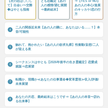
【次の恋は〇〇し
とも恋鑑定【あの
⇒【YES or NO】
て】出会い〜交際
人の感情/望む展開
あの人の本心/進展
◆はやとも指南
⇒最終結末】
のキッカケ/恋の行
方
二人の関係近未来【あの人の隣に、あなたはいる……？】本
4
音/可能性
触れて、抱かれたい【あの人の欲求丸裸】性衝動/妄想/二人
5
が迎える夜
シークエンスはやとも【2026年後半の生き霊鑑定】恋愛成
6
就版⇒恋展望
転職か、現職か≪あなたの仕事運命◆変革霊視≫収入/評価/
7
未来展望
あなたの片恋、最終結末はこうです⇒【あの人の本音〜訪れ
8
る出来事】