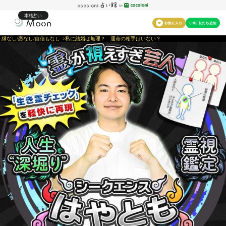
本格占い
縁なし/恋なし/自信もなし⇒私に結婚は無理？ 運命の相手はいない？