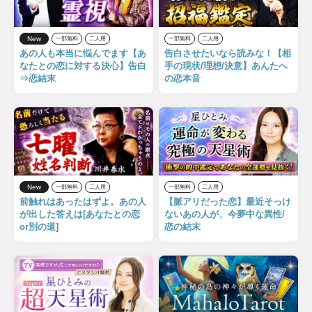
New
一部無料
二人用
一部無料
二人用
あの人も本当に悩んでます【あ
告白させたいなら読みな！【相
なたとの恋に対する決心】告白
手の現状/理想/決意】あんたへ
⇒恋結末
の恋本音
New
一部無料
二人用
一部無料
二人用
前触れはあったはずよ。あの人
【脈アリだった恋】最近そっけ
が出した答えは[あなたとの恋
ないあの人が、今夢中な異性/
or別の道]
恋の結末