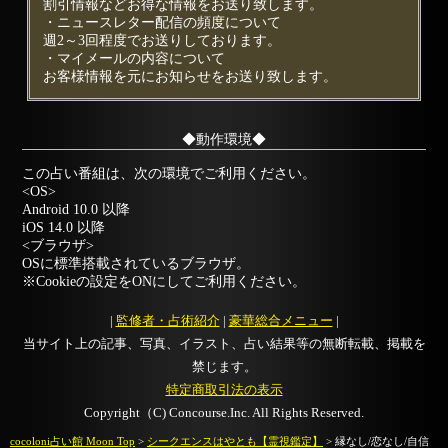
割引情報などお得な情報をお送り致します。
・ニュースレター配信の頻度について
週2～3回程度でお送りしております。
・マイメールの内容について
お客様情報を元にお知らせをお送り致します。
◆動作環境◆
この占い番組は、次の環境でご利用ください。
<OS>
Android 10.0 以降
iOS 14.0 以降
<ブラウザ>
OSに標準搭載されているブラウザ。
※Cookieの設定をONにしてご利用ください。
|
監修者・占術紹介
|
豪華総合メニュー
|
当サイト上の記事、写真、イラスト、占い結果等の無断転載、掲載を
禁じます。
特定商取引法の表示
Copyright（C) Concourse.Inc. All Rights Reserved.
cocoloni占い館 Moon Top
>
シークエンスはやとも【霊視鑑定】
> 縁なし/恋なし/自信