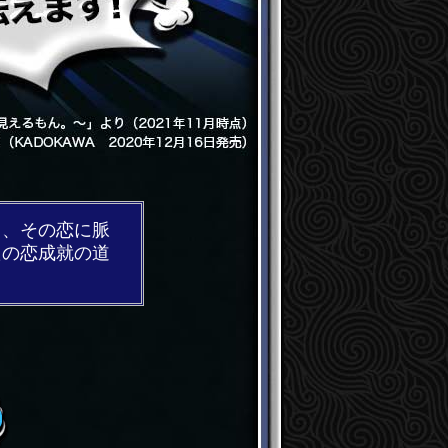
て、その恋に脈
たの恋成就の道