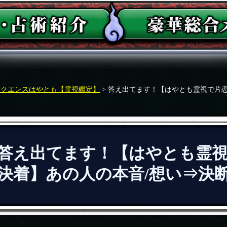
ークエンスはやとも【霊視鑑定】
> 答え出てます！【はやとも霊視で片
答え出てます！【はやとも霊
決着】あの人の本音/想い⇒決