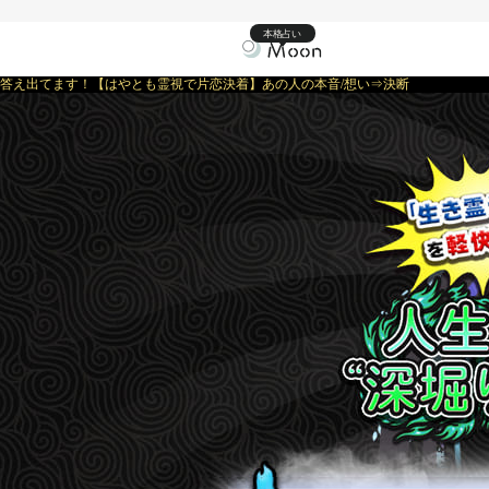
本格占い
答え出てます！【はやとも霊視で片恋決着】あの人の本音/想い⇒決断