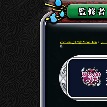
cocoloni占い館 Moon Top
>
シ
断