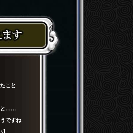
たこと
と……
うですね
い】