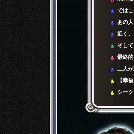
ではこ
あの人
近く、
そして
最終的
二人が
【幸福
シーク