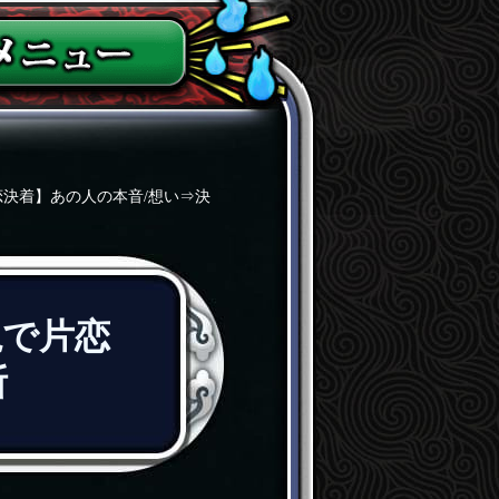
恋決着】あの人の本音/想い⇒決
視で片恋
断