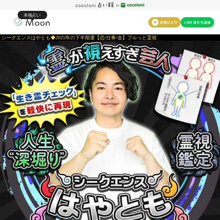
本格占い
シークエンスはやとも◆2025年の下半期運【恋/仕事/金】ブルっと霊視