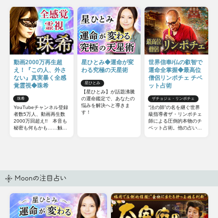
動画2000万再生超
星ひとみ◆運命が変
世界信奉/仏の叡智で
え！『この人、外さ
わる究極の天星術
運命全掌握◆最高位
ない』真実暴く全感
僧侶リンポチェ チベ
星ひとみ
覚霊視◆珠希
ット占術
【星ひとみ】が話題沸騰
の運命鑑定で、あなたの
珠希
ザチョジェ・リンポチェ
悩みを解決へと導きま
YouTubeチャンネル登録
“法の師”の名を継ぐ世界
す！
者数5万人、動画再生数
級指導者ザ・リンポチェ
2000万回超え!! 本音も
師による圧倒的本物のチ
秘密も何もかも……触れ
ベット占術。他の占いと
てはいけない部分までズ
は一線を画すチベット占
バッと暴いてしまう全感
術の極意をお伝えしまし
覚霊視をご体感下さい。
ょう。
Moonの注目占い