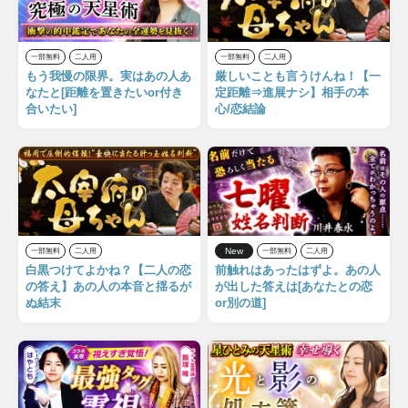
一部無料
二人用
一部無料
二人用
もう我慢の限界。実はあの人あ
厳しいことも言うけんね！【一
なたと[距離を置きたいor付き
定距離⇒進展ナシ】相手の本
合いたい]
心/恋結論
New
一部無料
二人用
一部無料
二人用
白黒つけてよかね？【二人の恋
前触れはあったはずよ。あの人
の答え】あの人の本音と揺るが
が出した答えは[あなたとの恋
ぬ結末
or別の道]