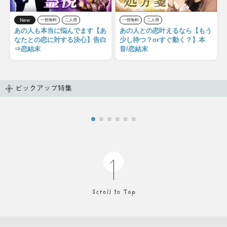
New
一部無料
二人用
一部無料
二人用
あの人も本当に悩んでます【あ
あの人との恋叶えるなら【もう
なたとの恋に対する決心】告白
少し待つ？orすぐ動く？】本
⇒恋結末
音/恋結末
ピックアップ特集