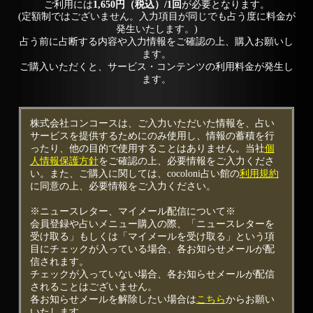
ご利用には
1,650円（税込）/1回
が必要となります。
(定額制ではございません。入力項目が同じでも占う度に料金が
発生いたします。)
占う前に占断する内容や入力情報をご確認の上、購入お願いし
ます。
ご購入いただくと、サービス・コンテンツの利用料金が発生し
ます。
株式会社コンコースは、ご入力いただいた情報を、占い
サービスを提供するためにのみ使用し、情報の蓄積を行
ったり、他の目的で使用することはありません。当社
個
人情報保護方針
をご確認の上、必要情報をご入力くださ
い。また、ご購入に関しては、cocoloni占い館の
利用規約
に同意の上、必要情報をご入力ください。
※ニュースレター、マイメール配信について※
会員登録や占いメニュー購入の際、「ニュースレターを
受け取る」もしくは「マイメールを受け取る」という項
目にチェックが入っている場合、各お知らせメールが配
信されます。
チェックが入っていない場合、各お知らせメールが配信
されることはございません。
各お知らせメールを解除したい場合は
こちら
からお願い
いたします。