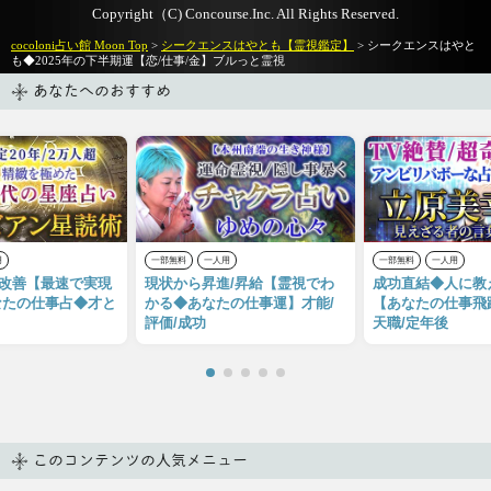
Copyright（C) Concourse.Inc. All Rights Reserved.
cocoloni占い館 Moon Top
>
シークエンスはやとも【霊視鑑定】
> シークエンスはやと
も◆2025年の下半期運【恋/仕事/金】ブルっと霊視
あなたへのおすすめ
用
一部無料
一人用
一部無料
一人用
遇改善【最速で実現
現状から昇進/昇給【霊視でわ
成功直結◆人に教
なたの仕事占◆才と
かる◆あなたの仕事運】才能/
【あなたの仕事飛
評価/成功
天職/定年後
このコンテンツの人気メニュー