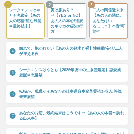
1
2
3
シークエンスはや
実は脈あり？
二人の関係近未来
とも恋鑑定【あの
⇒【YES or NO】
【あの人の隣に、
人の感情/望む展開
あの人の本心/進展
あなたはい
⇒最終結末】
のキッカケ/恋の行
る……？】本音/可
方
能性
触れて、抱かれたい【あの人の欲求丸裸】性衝動/妄想/二人
4
が迎える夜
シークエンスはやとも【2026年後半の生き霊鑑定】恋愛成
5
就版⇒恋展望
転職か、現職か≪あなたの仕事運命◆変革霊視≫収入/評価/
6
未来展望
あなたの片恋、最終結末はこうです⇒【あの人の本音〜訪れ
7
る出来事】