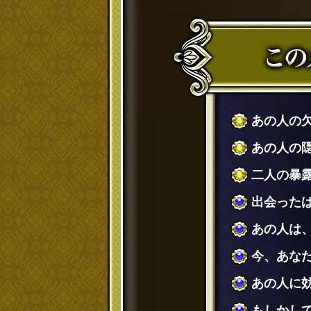
あの人の
あの人の
二人の暴
出会った
あの人は
今、あな
あの人に
もしかし