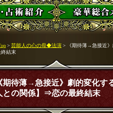
Top
>
芸能人の心の母◆法演
> 《期待薄→急接近
最終結末
《期待薄→急接近》劇的変化す
人との関係】⇒恋の最終結末