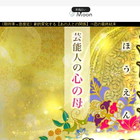
本格占い
《期待薄→急接近》劇的変化する【あの人との関係】⇒恋の最終結末