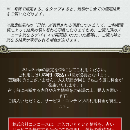
※「有料で鑑定する」をタップすると、最初から全ての鑑定結果
をご覧いただけます。
※鑑定結果内の「日付」が表示される項目につきまして、ご利用環
境によって結果の切り替わる項目になりますため、ご購入済のメ
ニューを異なるデバイスで再閲覧いただいた際等に、ご購入時と
異なる結果が表示される場合があります。
※JavaScriptの設定をONにしてご利用ください。
ご利用には
1,650円（税込）/1回
が必要となります。
(定額制ではございません。入力項目が同じでも占う度に料金が
発生いたします。)
占う前に占断する内容や入力情報をご確認の上、購入お願いし
ます。
ご購入いただくと、サービス・コンテンツの利用料金が発生し
ます。
株式会社コンコースは、ご入力いただいた情報を、占い
サービスを提供するためにのみ使用し、情報の蓄積を行