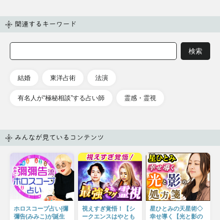
関連するキーワード
結婚
東洋占術
法演
有名人が“極秘相談”する占い師
霊感・霊視
みんなが見ているコンテンツ
ホロスコープ占い|彌
視えすぎ覚悟！【シ
星ひとみの天星術◇
彌告(みみこ)が誕生
ークエンスはやとも
幸せ導く【光と影の