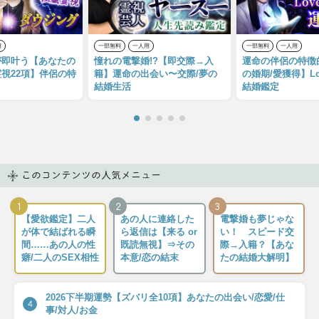
用
一部無料
一人用
一部無料
一人用
が即叶う【あなたの
憧れの電撃婚!?【即交際→入
運命の伴侶の特徴
視22項】伴侶の特
籍】運命の出会い〜交際/夢の
の婚期/愛獲得】Lov
結婚生活
結婚鑑定
このコンテンツの人気メニュー
1
2
3
【愛欲鑑定】二人
あの人に連絡した
電撃婚も夢じゃな
が体で結ばれる瞬
ら返信は【来る or
い！ スピード交
間……あの人の性
既読無視】⇒その
際→入籍？【あな
癖/二人のSEX相性
本意/恋の結末
たの結婚大解明】
2026下半期運勢【ズバリ全10項】あなたの出会い/恋愛/仕
4
事/対人/お金