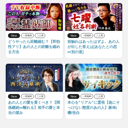
New
New
一部無料
二人用
一部無料
二人用
どうやったら距離縮む？【即効
前触れはあったはずよ。あの人
性アリ】あの人との距離を縮め
が出した答えは[あなたとの恋
る方法
or別の道]
New
New
一部無料
二人用
一部無料
二人用
あの人との愛を貫くべき？【関
本心を“リアル”に霊視【急にそ
係継続or離れる】相手の愛と本
っけない態度のあの人】脈/転
当の望み
機/告白