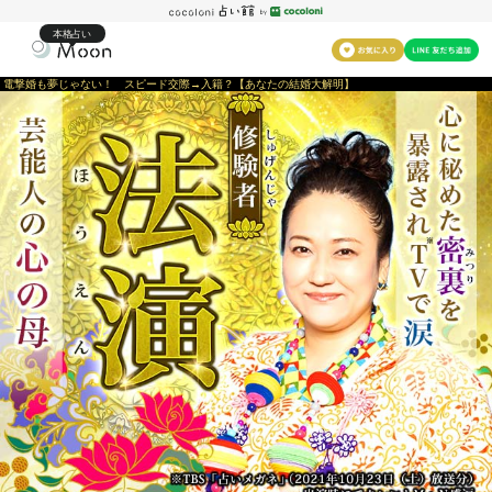
本格占い
電撃婚も夢じゃない！ スピード交際→入籍？【あなたの結婚大解明】