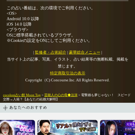
この占い番組は、次の環境でご利用ください。
<OS>
Android 10.0 以降
iOS 14.0 以降
<ブラウザ>
OSに標準搭載されているブラウザ。
※Cookieの設定をONにしてご利用ください。
|
監修者・占術紹介
|
豪華総合メニュー
|
当サイト上の記事、写真、イラスト、占い結果等の無断転載、掲載を
禁じます。
特定商取引法の表示
Copyright（C) Concourse.Inc. All Rights Reserved.
cocoloni占い館 Moon Top
>
芸能人の心の母◆法演
> 電撃婚も夢じゃない！ スピード
交際→入籍？【あなたの結婚大解明】
あなたへのおすすめ