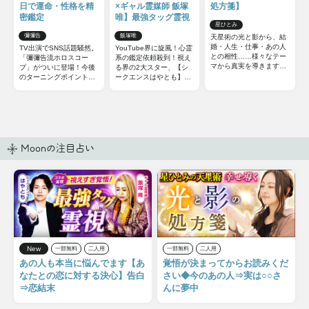
日で運命・性格を精
×ギャル霊媒師 飯塚
処方箋】
密鑑定
唯】最強タッグ霊視
星ひとみ
彌彌告
飯塚唯
天星術の光と影から、結
婚・人生・仕事・あの人
TV出演でSNS話題騒然。
YouTube界に旋風！心霊
との相性……様々なテー
「彌彌告流ホロスコー
系の鑑定依頼殺到！視え
マから真実を導きます
プ」がついに登場！今後
る界の2大スター、【シ
！ 今からでも遅くはあ
のターニングポイントと
ークエンスはやとも】
りません。さらに運命を
なる【時期】【出来ご
×【ギャル霊媒師 飯塚
切り開き、幸せな未来を
と】から、気になる人や
唯】最強タッグによるW
手に入れましょう。
その相性についても深掘
視点のコラボ霊視鑑定を
ります。
リアルに再現！
Moonの注目占い
New
一部無料
二人用
一部無料
二人用
あの人も本当に悩んでます【あ
覚悟が決まってからお読みくだ
なたとの恋に対する決心】告白
さい◆今のあの人⇒実は○○さ
⇒恋結末
んに夢中