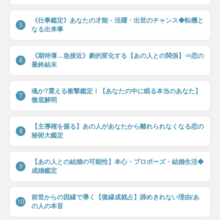
《仕事鑑定》あなたの才能・活躍・出世のチャンス◆転機と
5
なる出来事
《期待薄→急接近》劇的変化する【あの人との関係】⇒恋の
6
最終結末
魂か?震える衝撃鑑定！【あなたの中に眠る本当のあなた】
7
徹底解明
【主導権を握る】あの人があなたから離れられなくなる恋の
8
秘術大鑑定
【あの人との結婚の可能性】本心・プロポーズ・結婚生活◆
9
成婚鑑定
前世からの因縁で導く【復縁成就占】諦めきれない理由/あ
10
の人の本音