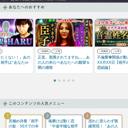
あなたへのおすすめ
用
一部無料
二人用
一部無料
二人用
したくない！」あの
正直、意識されてますね……あ
不倫愛◆関係が動
相手は“あなたor
の人の本心⇒あなたへの願望＆
XX月XX日【相手
闇の感情
恋結論】
このコンテンツの人気メニュー
1
2
3
見極め決着「相手
魂磨けば動く恋
流れに逆らわず復
の欲・SEXでの本
「中途半端な相手
縁実現！「あの人