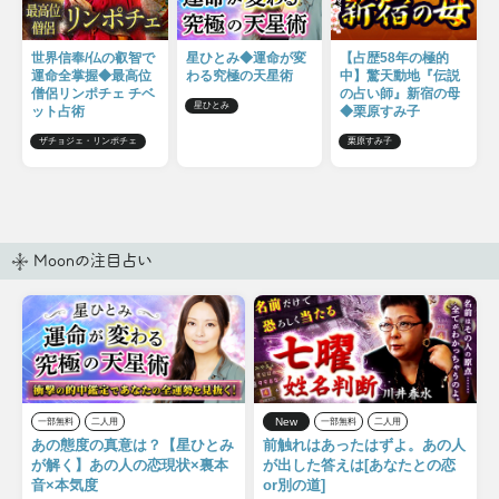
世界信奉/仏の叡智で
星ひとみ◆運命が変
【占歴58年の極的
運命全掌握◆最高位
わる究極の天星術
中】驚天動地『伝説
僧侶リンポチェ チベ
の占い師』新宿の母
星ひとみ
ット占術
◆栗原すみ子
ザチョジェ・リンポチェ
栗原すみ子
Moonの注目占い
New
一部無料
二人用
一部無料
二人用
あの態度の真意は？【星ひとみ
前触れはあったはずよ。あの人
が解く】あの人の恋現状×裏本
が出した答えは[あなたとの恋
音×本気度
or別の道]