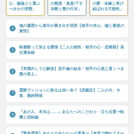
心、嘘偽りと選ぶ
の態度・真意/下す
の愛・未練と再び
べきかの実態」
決断と愛の行末」
結ばれる可能性」
魂の履歴から真印が暴き出す現実【相手の本心、嘘と最後の
4
覚悟】
執着断って深まる愛情【二人の相性・相手の心・恋模様】高
5
次運命録
【常識外して心解放】泥不倫の結末「相手の心底と貫くべき
6
愛の答え」
霊断ヴィジョンに映るは赤い糸？【恋鑑定】二人の今、今
7
後、最終関係
『あの人、本当は……』あなたへのこだわり・立ち位置⇒転
8
機と恋結論
【緊急霊視】あの人のあなたへの真意⇒【本気で惚れてるor