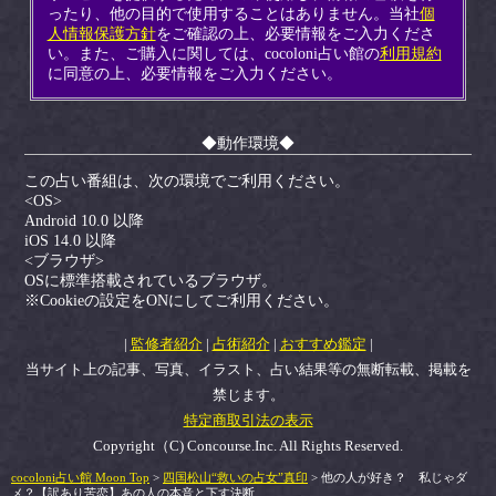
ったり、他の目的で使用することはありません。当社
個
人情報保護方針
をご確認の上、必要情報をご入力くださ
い。また、ご購入に関しては、cocoloni占い館の
利用規約
に同意の上、必要情報をご入力ください。
◆動作環境◆
この占い番組は、次の環境でご利用ください。
<OS>
Android 10.0 以降
iOS 14.0 以降
<ブラウザ>
OSに標準搭載されているブラウザ。
※Cookieの設定をONにしてご利用ください。
|
監修者紹介
|
占術紹介
|
おすすめ鑑定
|
当サイト上の記事、写真、イラスト、占い結果等の無断転載、掲載を
禁じます。
特定商取引法の表示
Copyright（C) Concourse.Inc. All Rights Reserved.
cocoloni占い館 Moon Top
>
四国松山“救いの占女”真印
> 他の人が好き？ 私じゃダ
メ？【訳あり苦恋】あの人の本音と下す決断