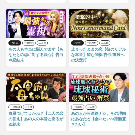
New
New
一部無料
二人用
一部無料
二人用
あの人も本当に悩んでます【あ
止まったままの恋【彼のリアル
なたとの恋に対する決心】告白
な本音】望む関係/告白/進展へ
⇒恋結末
の決定打
一部無料
二人用
一部無料
二人用
白黒つけてよかね？【二人の恋
あの人から連絡ナシ。その理由
の答え】あの人の本音と揺るが
はあなたと【会いたいor距離置
ぬ結末
きたい】