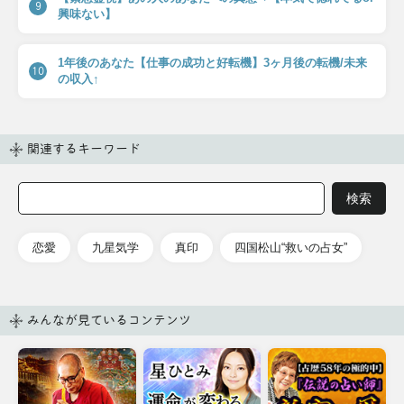
9
興味ない】
1年後のあなた【仕事の成功と好転機】3ヶ月後の転機/未来
10
の収入↑
関連するキーワード
恋愛
九星気学
真印
四国松山“救いの占女”
みんなが見ているコンテンツ