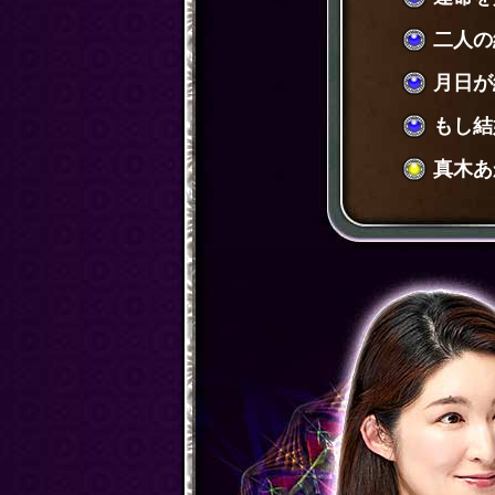
二人の
月日が
もし結
真木あ