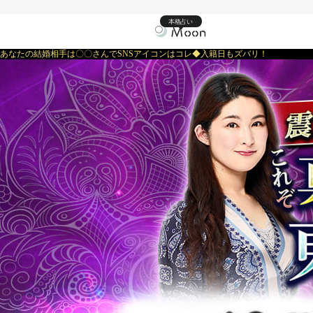
本格占い
あなたの結婚相手は〇〇さんでSNSアイコンはコレ◆入籍日もズバリ！