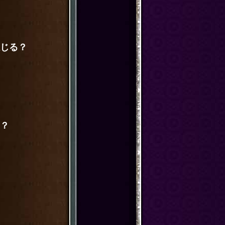
じる？
？