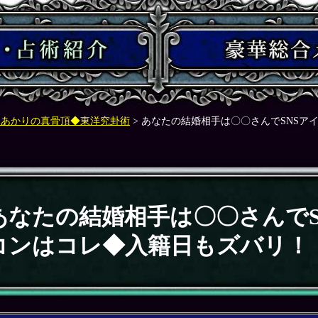
木あかりの真骨頂◆東洋究卦術
> あなたの結婚相手は〇〇さんでSNSア
あなたの結婚相手は〇〇さんでS
コンはコレ◆入籍日もズバリ！