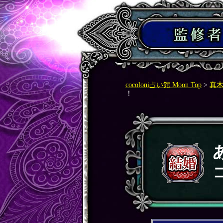
cocoloni占い館 Moon Top
>
真
！