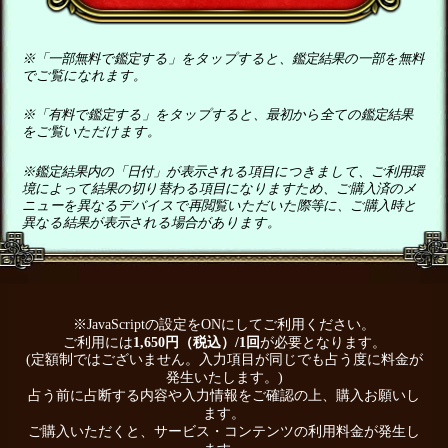
※「一部無料で鑑定する」をタップすると、鑑定結果の一部を無料
でご覧になれます。
※「有料で鑑定する」をタップすると、最初から全ての鑑定結果
をご覧いただけます。
※鑑定結果内の「日付」が表示される項目につきまして、ご利用環
境によって結果の切り替わる項目になりますため、ご購入済のメ
ニューを異なるデバイスで再閲覧いただいた際等に、ご購入時と
異なる結果が表示される場合があります。
※JavaScriptの設定をONにしてご利用ください。
ご利用には
1,650円（税込）/1回
が必要となります。
(定額制ではございません。入力項目が同じでも占う度に料金が
発生いたします。)
占う前に占断する内容や入力情報をご確認の上、購入お願いし
ます。
ご購入いただくと、サービス・コンテンツの利用料金が発生し