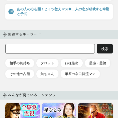
あの人の心を開くヒミツ教えマス◆二人の恋が成就する時期
10
と予兆
関連するキーワード
相手の気持ち
タロット
四柱推命
霊感・霊視
その他の占術
魚ちゃん
銀座の辛口韓流ママ
みんなが見ているコンテンツ