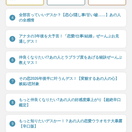
全部言っていいデスか？【恋心/隠し事/甘い嘘……】あの人
4
の全感情
アナタの3年後を大予言！「恋愛/仕事/結婚」ぜーんぶお見
5
通しデス！
仲良くなりたい!?あの人とラブラブ度をあげる秘訣ぜーんぶ
6
教えマス！
その恋2026年後半に叶うんデス！【変貌するあの人の心】
7
嫉妬/恋対象
もっと仲良くなりたい?あの人の好感度爆上がり【超絶辛口
8
鑑定】
もっと知りたいデスかー！？あの人の恋愛ウラオモテ大暴露
9
【辛口版】