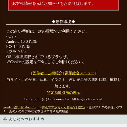
お客様情報を元にお知らせをお送り致します。
◆動作環境◆
この占い番組は、次の環境でご利用ください。
<OS>
Android 10.0 以降
iOS 14.0 以降
<ブラウザ>
OSに標準搭載されているブラウザ。
※Cookieの設定をONにしてご利用ください。
|
監修者・占術紹介
|
豪華総合メニュー
|
当サイト上の記事、写真、イラスト、占い結果等の無断転載、掲載を
禁じます。
特定商取引法の表示
Copyright（C) Concourse.Inc. All Rights Reserved.
cocoloni占い館 Moon Top
>
韓流ママ魚ちゃん超絶辛口鑑定
> 全部アナタの勘違いデス
！ あの人のリアルな恋本音⇒本命＆最終結論
あなたへのおすすめ