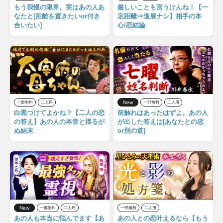
もう我慢の限界。実はあの人あ
厳しいことも言うけんね！【一
なたと[距離を置きたいor付き
定距離⇒進展ナシ】相手の本
合いたい]
心/恋結論
New
一部無料
二人用
一部無料
二人用
白黒つけてよかね？【二人の恋
前触れはあったはずよ。あの人
の答え】あの人の本音と揺るが
が出した答えは[あなたとの恋
ぬ結末
or別の道]
New
一部無料
二人用
一部無料
二人用
あの人も本当に悩んでます【あ
あの人との恋叶えるなら【もう