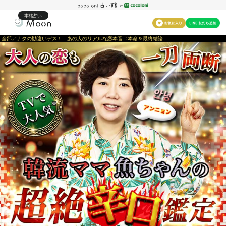
本格占い
全部アナタの勘違いデス！ あの人のリアルな恋本音⇒本命＆最終結論