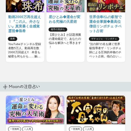
動画2000万再生超え
星ひとみ◆運命が変
世界信奉/仏の叡智で
！『この人、外さな
わる究極の天星術
運命全掌握◆最高位
い』真実暴く全感覚
僧侶リンポチェ チベ
相手の気持ち
霊視◆珠希
ット占術
【星ひとみ】が話題沸騰
の運命鑑定で、あなたの
珠希
ザチョジェ・リンポチェ
悩みを解決へと導きます
YouTubeチャンネル登録
“法の師”の名を継ぐ世界
！
者数5万人、動画再生数
級指導者ザ・リンポチェ
2000万回超え!! 本音も
師による圧倒的本物のチ
秘密も何もかも……触れ
ベット占術。他の占いと
てはいけない部分までズ
は一線を画すチベット占
バッと暴いてしまう全感
術の極意をお伝えしまし
覚霊視をご体感下さい。
ょう。
Moonの注目占い
一部無料
二人用
一部無料
二人用