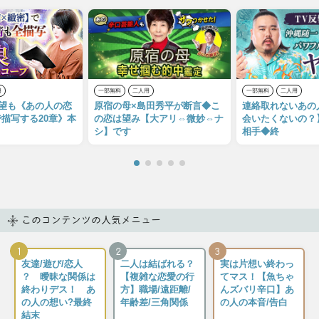
用
一部無料
二人用
一部無料
二人用
欲望も《あの人の恋
原宿の母×島田秀平が断言◆こ
連絡取れないあの
描写する20章》本
の恋は望み【大アリ⇔微妙⇔ナ
会いたくないの？
シ】です
相手◆終
このコンテンツの人気メニュー
1
2
3
友達/遊び/恋人
二人は結ばれる？
実は片想い終わっ
？ 曖昧な関係は
【複雑な恋愛の行
てマス！【魚ちゃ
終わりデス！ あ
方】職場/遠距離/
んズバリ辛口】あ
の人の想い?最終
年齢差/三角関係
の人の本音/告白
結末