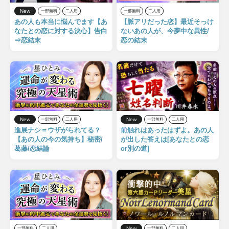
New
一部無料
二人用
一部無料
二人用
あの人も本当に悩んでます【あ
【脈アリだった恋】最近そっけ
なたとの恋に対する決心】告白
ないあの人が、今夢中な異性/
⇒恋結末
恋の結末
New
New
一部無料
二人用
一部無料
二人用
進展ナシ＝ウザがられてる？
前触れはあったはずよ。あの人
【あの人の今の気持ち】秘密/
が出した答えは[あなたとの恋
葛藤/恋結論
or別の道]
New
一部無料
二人用
一部無料
二人用