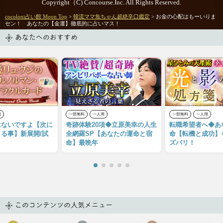
Copyright（C) Concourse.Inc. All Rights Reserved.
cocoloni占い館 Moon Top
>
韓流ママ魚ちゃん超絶辛口鑑定
> お金の心配はもーいりま
セン！ あなたの【金運】徹底的に占いマス！
あなたへのおすすめ
用
一部無料
一人用
一部無料
一人用
はないですよ【次に
奇跡体験20項◆立原美幸の人生
転職希望者へ◆あ
る事】新展開/試
全網羅SP【あなたの運命と宿
命【転機と成功】
命】最晩年
ズバリ！
このコンテンツの人気メニュー