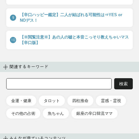
【辛口ハッピー鑑定】二人が結ばれる可能性は⇒YES or
9
NOデス！
【※閲覧注意※】あの人の嘘と本音こっそり教えちゃいマス
10
【辛口版】
関連するキーワード
金運・健康
タロット
四柱推命
霊感・霊視
その他の占術
魚ちゃん
銀座の辛口韓流ママ
みんなが見ているコンテンツ