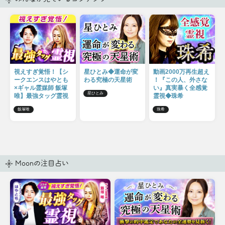
視えすぎ覚悟！【シ
星ひとみ◆運命が変
動画2000万再生超え
ークエンスはやとも
わる究極の天星術
！『この人、外さな
×ギャル霊媒師 飯塚
い』真実暴く全感覚
星ひとみ
唯】最強タッグ霊視
霊視◆珠希
飯塚唯
珠希
Moonの注目占い