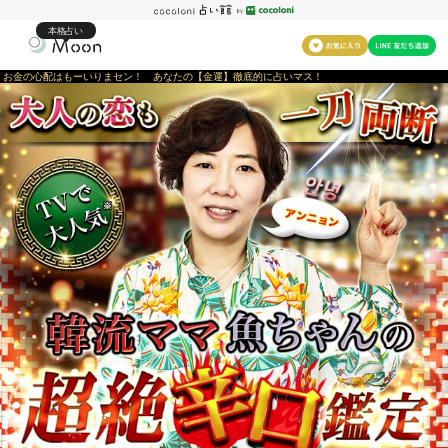
本格占い
お金の心配はもーいりまセン！ あなたの【金運】徹底的に占いマス！