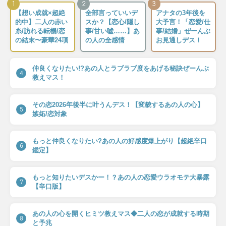
1
2
3
【想い成就×超絶
全部言っていいデ
アナタの3年後を
的中】二人の赤い
スか？【恋心/隠し
大予言！「恋愛/仕
糸/訪れる転機/恋
事/甘い嘘……】あ
事/結婚」ぜーんぶ
の結末〜豪華24項
の人の全感情
お見通しデス！
仲良くなりたい!?あの人とラブラブ度をあげる秘訣ぜーんぶ
4
教えマス！
その恋2026年後半に叶うんデス！【変貌するあの人の心】
5
嫉妬/恋対象
もっと仲良くなりたい?あの人の好感度爆上がり【超絶辛口
6
鑑定】
もっと知りたいデスかー！？あの人の恋愛ウラオモテ大暴露
7
【辛口版】
あの人の心を開くヒミツ教えマス◆二人の恋が成就する時期
8
と予兆