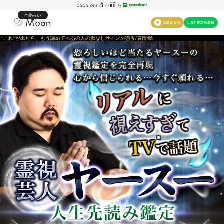
本格占い
“これ”が出たら、もう諦めて≪あの人の脈なしサイン≫態度/表情/嘘