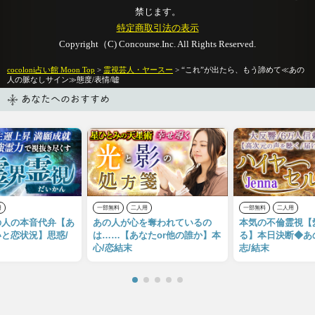
禁じます。
特定商取引法の表示
Copyright（C) Concourse.Inc. All Rights Reserved.
cocoloni占い館 Moon Top
>
霊視芸人・ヤースー
> “これ”が出たら、もう諦めて≪あの
人の脈なしサイン≫態度/表情/嘘
あなたへのおすすめ
用
一部無料
二人用
一部無料
二人用
の人の本音代弁【あ
あの人が心を奪われているの
本気の不倫霊視【
と恋状況】思惑/
は……【あなたor他の誰か】本
る】本日決断◆あ
心/恋結末
志/結末