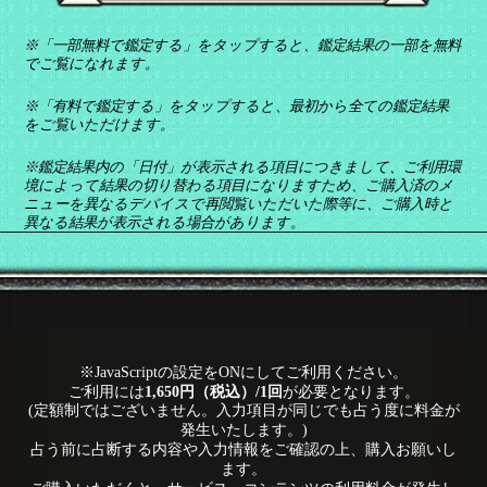
※「一部無料で鑑定する」をタップすると、鑑定結果の一部を無料
でご覧になれます。
※「有料で鑑定する」をタップすると、最初から全ての鑑定結果
をご覧いただけます。
※鑑定結果内の「日付」が表示される項目につきまして、ご利用環
境によって結果の切り替わる項目になりますため、ご購入済のメ
ニューを異なるデバイスで再閲覧いただいた際等に、ご購入時と
異なる結果が表示される場合があります。
※JavaScriptの設定をONにしてご利用ください。
ご利用には
1,650円（税込）/1回
が必要となります。
(定額制ではございません。入力項目が同じでも占う度に料金が
発生いたします。)
占う前に占断する内容や入力情報をご確認の上、購入お願いし
ます。