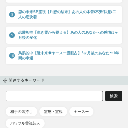
恋の未来SP霊視【片想の結末】あの人の本音/不安/決意/二
8
人の恋決着
恋愛相性【生き霊から視える】あの人のあなたへの感情/3ヶ
9
月後の変化
鳥肌的中【近未来◆ヤースー霊眼占】3ヶ月後のあなた〜1年
10
間の幸運
関連するキーワード
相手の気持ち
霊感・霊視
ヤースー
パワフル霊視芸人