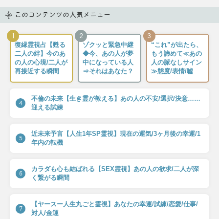
このコンテンツの人気メニュー
1
2
3
復縁霊視占【甦る
ゾクッと緊急中継
“これ”が出たら、
二人の絆】今のあ
◆今、あの人が夢
もう諦めて≪あの
の人の心境/二人が
中になっている人
人の脈なしサイン
再接近する瞬間
⇒それはあなた？
≫態度/表情/嘘
不倫の未来【生き霊が教える】あの人の不安/選択/決意……
4
迎える試練
近未来予言【人生1年SP霊視】現在の運気/3ヶ月後の幸運/1
5
年内の転機
カラダも心も結ばれる【SEX霊視】あの人の欲求/二人が深
6
く繋がる瞬間
【ヤースー人生丸ごと霊視】あなたの幸運/試練/恋愛/仕事/
7
対人/金運