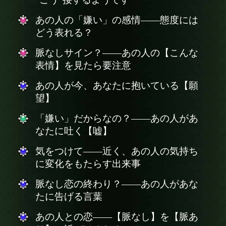
あの人の「嫌い」の感情——態度には
どう表れる？
脈なしサイン？——あの人の【こんな
表情】を見たら要注意
あの人が今、あなたに抱いている【願
望】
「嫌い」だからなの？——あの人があ
なたに吐く【嘘】
気をつけて——近く、あの人の気持ち
に変化をもたらす出来事
脈なし恋の終わり？——あの人があな
たに告げる言葉
あの人との恋——【脈なし】を【脈あ