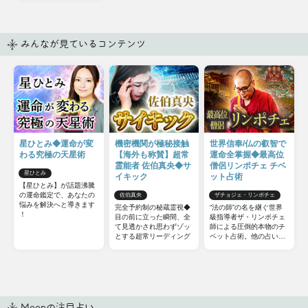
みんなが見ているコンテンツ
星ひとみ◆運命が変
機密機関が極秘接触
世界信奉/仏の叡智で
わる究極の天星術
【海外も称賛】超常
運命全掌握◆最高位
霊能者 佐伯真央◆サ
僧侶リンポチェ チベ
星ひとみ
イキック
ット占術
【星ひとみ】が話題沸騰
の運命鑑定で、あなたの
佐伯真央
ザチョジェ・リンポチェ
悩みを解決へと導きます
完全予約制の秘蔵霊視◆
“法の師”の名を継ぐ世界
！
目の前に立った瞬間、全
級指導者ザ・リンポチェ
て見透かされ思わずゾッ
師による圧倒的本物のチ
とする超常リーディング
ベット占術。他の占いと
は一線を画すチベット占
術の極意をお伝えしまし
ょう。
Moonの注目占い