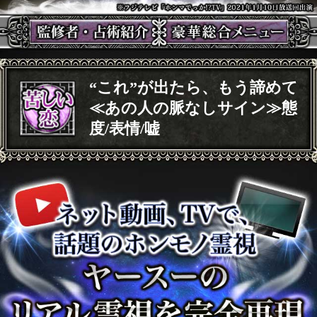
“これ”が出たら、もう諦めて
≪あの人の脈なしサイン≫態
度/表情/嘘