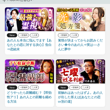
New
一部無料
二人用
一部無料
二人用
あの人も本当に悩んでます【あ
覚悟が決まってからお読みくだ
なたとの恋に対する決心】告白
さい◆今のあの人⇒実は○○さ
⇒恋結末
んに夢中
New
New
一部無料
二人用
一部無料
二人用
どうやったら距離縮む？【即効
前触れはあったはずよ。あの人
性アリ】あの人との距離を縮め
が出した答えは[あなたとの恋
る方法
or別の道]