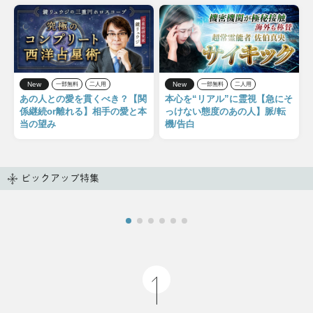
New
New
一部無料
二人用
一部無料
二人用
あの人との愛を貫くべき？【関
本心を“リアル”に霊視【急にそ
係継続or離れる】相手の愛と本
っけない態度のあの人】脈/転
当の望み
機/告白
ピックアップ特集