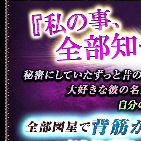
『私の事、全部知ってる……!?』秘
彼の名前も癖も住所まで……自分の
がゾクゾクッ……！ 口伝秘術で“怖