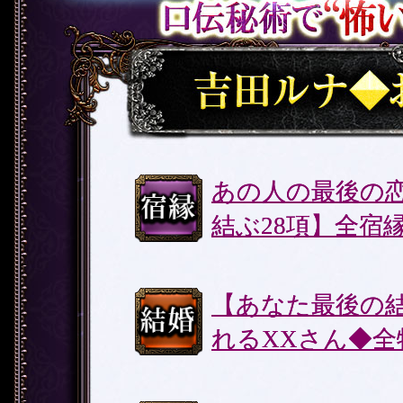
宿縁
あの人の最後の
結ぶ28項】全宿縁
結婚
【あなた最後の
れるXXさん◆全