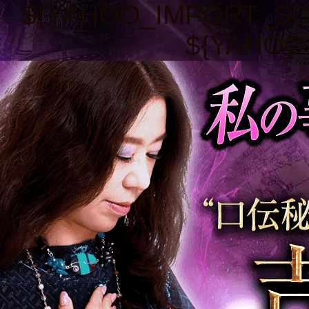
${YAHOO_IMPORT_SCR
${YAHOO