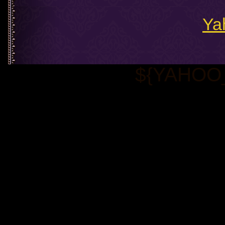
Ya
${YAHOO