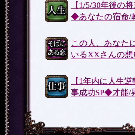
人生
【1/5/30年後
◆あなたの宿命/
そばにあ
この人、あなた
る恋
いるXXさんの想
仕事
【1年内に人生逆
事成功SP◆才能/