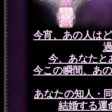
今宵、あの人は
今、あなたと
今この瞬間、あ
あなたの知人・
結婚する運