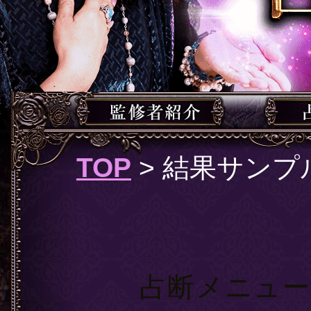
TOP
> 結果サンプ
結果
【1】メ
占断メニュ