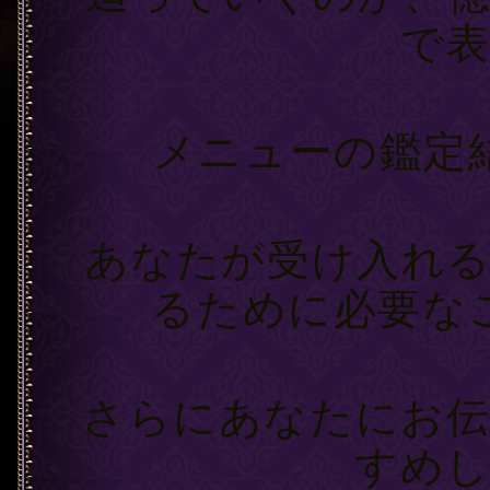
で
【5
メニューの鑑定
【6
あなたが受け入れ
るために必要な
【7】い
さらにあなたにお
すめ