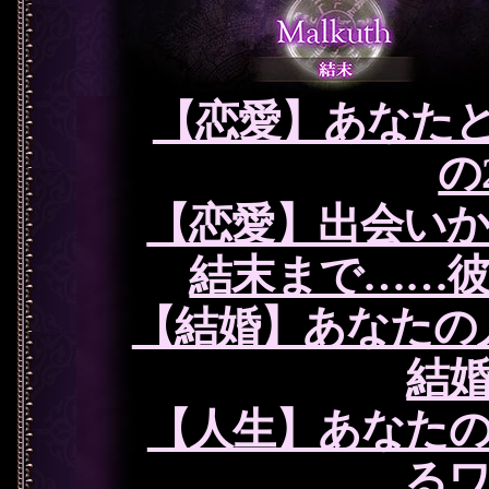
【恋愛】あなた
の
【恋愛】出会い
結末まで……
【結婚】あなたの
結
【人生】あなた
る