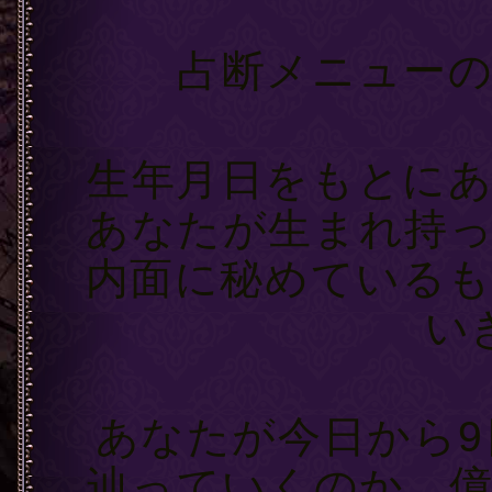
【2】
占断メニュー
【3】あな
生年月日をもとに
あなたが生まれ持
内面に秘めている
い
【4】今日から
あなたが今日から
辿っていくのか、