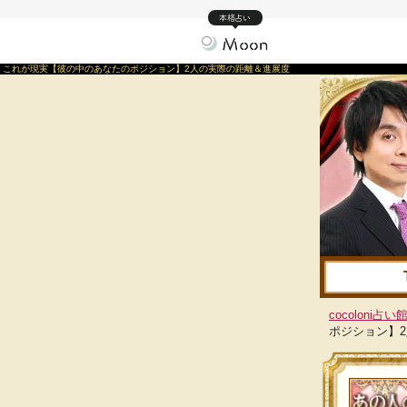
本格占い
これが現実【彼の中のあなたのポジション】2人の実際の距離＆進展度
cocoloni占い館
ポジション】