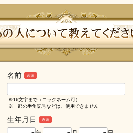
名前
必須
※16文字まで（ニックネーム可）
※一部の半角記号などは、使用できません
生年月日
必須
年
月
日