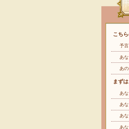
こちら
予言
あな
あの
まずは
あな
あな
あな
あな