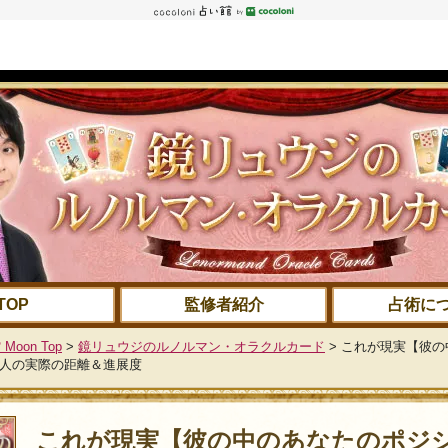
TOP
監修者紹介
占術に
 Moon Top
>
鏡リュウジのルノルマン・オラクルカード
> これが現実【彼
2人の実際の距離＆進展度
これが現実【彼の中のあなたのポジ