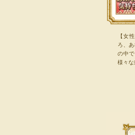
【女性
ろ、あ
の中で
様々な