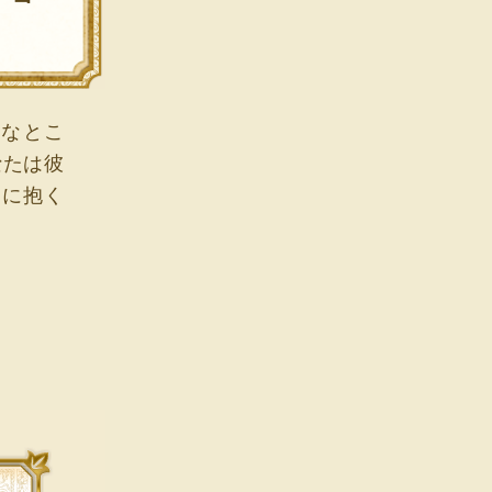
直なとこ
なたは彼
たに抱く