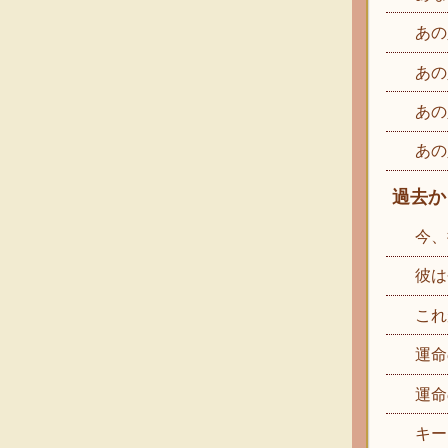
あの
あの
あの
あの
過去か
今、
彼は
これ
運命
運命
キー