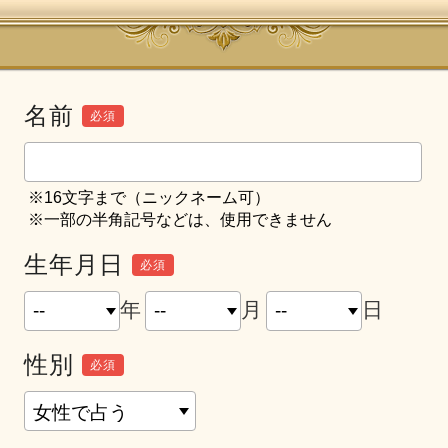
名前
必須
※16文字まで（ニックネーム可）
※一部の半角記号などは、使用できません
生年月日
必須
年
月
日
性別
必須