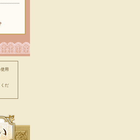
？
み使用
力くだ