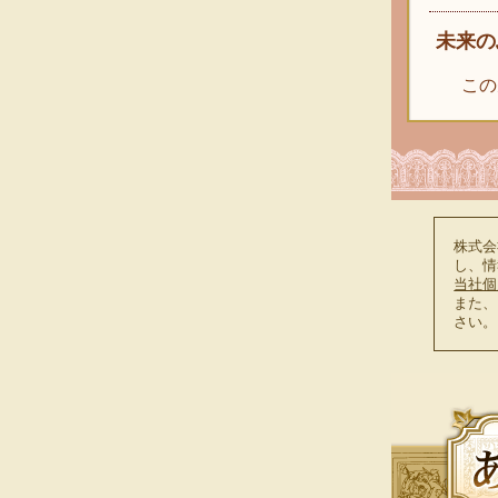
未来の
この
株式会
し、情
当社個
また、
さい。