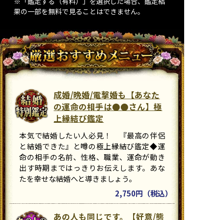
※「鑑定する（有料）」を選択した場合、鑑定結
果の一部を無料で見ることはできません。
成婚/晩婚/電撃婚も【あなた
の運命の相手は●●さん】極
上縁結び鑑定
本気で結婚したい人必見！ 『最高の伴侶
と結婚できた』と噂の極上縁結び鑑定◆運
命の相手の名前、性格、職業、運命が動き
出す時期まではっきりお伝えします。あな
たを幸せな結婚へと導きましょう。
2,750円（税込）
あの人も同じです。【好意/態