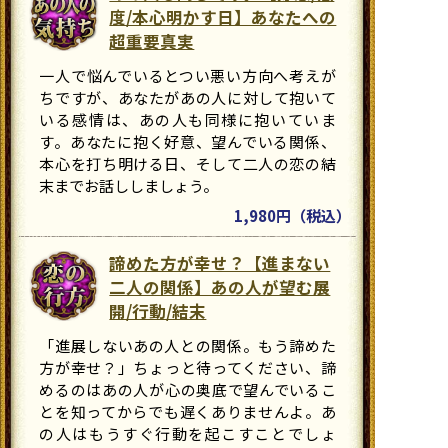
度/本心明かす日】あなたへの
超重要真実
一人で悩んでいるとつい悪い方向へ考えが
ちですが、あなたがあの人に対して抱いて
いる感情は、あの人も同様に抱いていま
す。あなたに抱く好意、望んでいる関係、
本心を打ち明ける日、そして二人の恋の結
末までお話ししましょう。
1,980円（税込）
諦めた方が幸せ？【進まない
二人の関係】あの人が望む展
開/行動/結末
「進展しないあの人との関係。もう諦めた
方が幸せ？」ちょっと待ってください、諦
めるのはあの人が心の奥底で望んでいるこ
とを知ってからでも遅くありませんよ。あ
の人はもうすぐ行動を起こすことでしょ