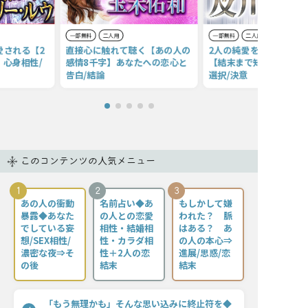
一部無料
二人用
一部無料
二人用
愛される【2
直接心に触れて聴く【あの人の
2人の純愛を見極める不
心身相性/
感情8千字】あなたへの恋心と
【結末まで知る22項】本
告白/結論
選択/決意
このコンテンツの人気メニュー
1
2
3
あの人の衝動
名前占い◆あ
もしかして嫌
暴露◆あなた
の人との恋愛
われた？ 脈
でしている妄
相性・結婚相
はある？ あ
想/SEX相性/
性・カラダ相
の人の本心⇒
濃密な夜⇒そ
性＋2人の恋
進展/思惑/恋
の後
結末
結末
「もう無理かも」そんな思い込みに終止符を◆