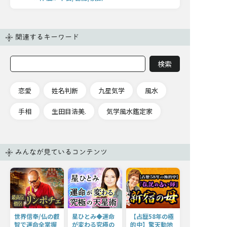
関連するキーワード
恋愛
姓名判断
九星気学
風水
手相
生田目浩美.
気学風水鑑定家
みんなが見ているコンテンツ
世界信奉/仏の叡
星ひとみ◆運命
【占歴58年の極
智で運命全掌握
が変わる究極の
的中】驚天動地