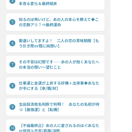
4
本音＆変化＆最終結末
知るのは怖いけど、あの人の本心を教えて◆こ
5
の恋脈アリ？⇒最終運命
勘違いしてますよ！ 二人の恋の賞味期限【も
6
う引き際or既に両想い】
その不安は幻想です──あの人が抱くあなたへ
7
の本当の想い〜望むこと
仕事運と金運が上昇する好機＋出来事◆あなた
8
が手にする【幸/職/財】
生田目流姓名判断で判明！ あなたの名前が持
9
つ【最強運】と【転機】
【不倫最終占】あの人に愛されるのは≪あなた
10
⇔伴侶≫不安/葛藤/決断