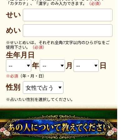
「カタカナ」、「漢字」のみ入力できます。
（必須）
せい
めい
※せいとめいは、それぞれ全角7文字以内のひらがなをご
使用下さい。
（必須）
生年月日
年
月
日
※必須
（年・月・日）
性別
※占いたい性別を選択してください。