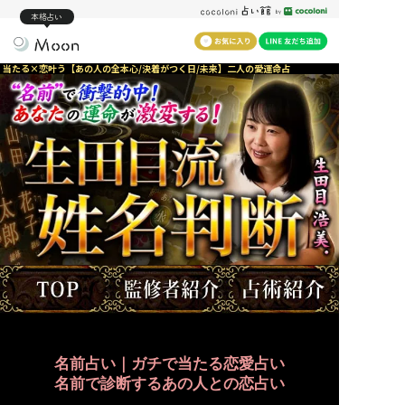
本格占い
当たる×恋叶う【あの人の全本心/決着がつく日/未来】二人の愛運命占
名前占い｜ガチで当たる恋愛占い
名前で診断するあの人との恋占い