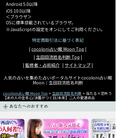
Android 5.0以降
iOS 10.0以降
＜ブラウザ＞
OSに標準搭載されているブラウザ。
※JavaScriptの設定をオンにしてご利用ください。
特定商取引法に基づく表記
|
cocoloni占い館 Moon Top
|
|
生田目流姓名判断
Top
|
|
監修者・占術紹介
|
サイトマップ
|
人気の占いを集めた占いポータルサイトcocoloni占い館
Moon｜
生田目流姓名判断
cocoloni占い館 Moon Top
>
生田目流姓名判断
> 当たる×恋叶う
【あの人の全本心/決着がつく日/未来】二人の愛運命占
あなたへのおすすめ