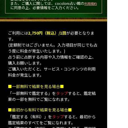
また、ご購入に関しては、cocoloni占い館の
利用規約
に同意の上、必要情報をご入力ください。
ご利用には
2,750円（税込）/1回
が必要となりま
す。
(定額制ではございません。入力項目が同じでも占
う度に料金が発生いたします。)
占う前に占断する内容や入力情報をご確認の上、
購入お願いします。
ご購入いただくと、サービス・コンテンツの利用
料金が発生します。
■一部無料で結果を見る場合■
「一部無料で鑑定する」を
タップ
すると、鑑定結
果の一部を無料でご覧になれます。
■最初から有料で結果を見る場合■
「鑑定する（有料）」を
タップ
すると、最初から
鑑定結果のすべてをご覧になれます。