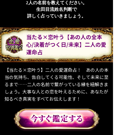
2人の名前を教えてください。
生田目流姓名判断で
詳しく占っていきましょう。
当たる×恋叶う【あの人の全本
心/決着がつく日/未来】二人の愛
運命占
【当たる×恋叶う】二人の愛運命占！ あの人の本
当の気持ち、告白してくる可能性、そして未来に至
るまで……二人の名前で繋がっている縁を紐解きま
しょう。大事な人との恋を叶えるために、あなたが
知るべき真実をすべてお伝えします！