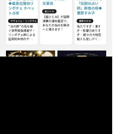
◆最高位僧侶リ
天星術
『伝説の占い
ンポチェ チベッ
師』新宿の母◆
星ひとみ
ト占術
栗原すみ子
【星ひとみ】が話題
沸騰の運命鑑定で、
ザチョジェ・リンポチェ
栗原すみ子
あなたの悩みを解決
“法の師”の名を継
当たりすぎ・凄す
へと導きます！
ぐ世界級指導者ザ・
ぎ・影響力ありす
リンポチェ師による
ぎ…数々の大物芸
圧倒的本物のチベッ
能人も足しげく通う
ト占術。他の占いと
『伝説の占い師』新
は一線を画すチベッ
宿の母◆栗原すみ子
ト占術の極意をお伝
えしましょう。