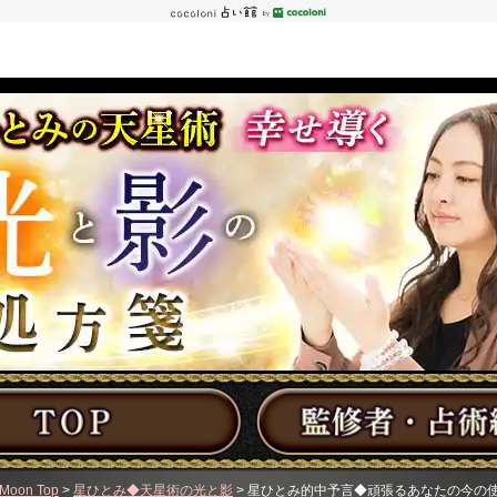
Moon Top
>
星ひとみ◆天星術の光と影
> 星ひとみ的中予言◆頑張るあなたの今の使