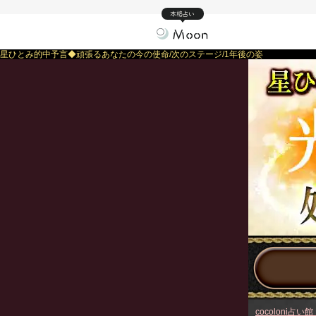
本格占い
星ひとみ的中予言◆頑張るあなたの今の使命/次のステージ/1年後の姿
cocoloni占い館 