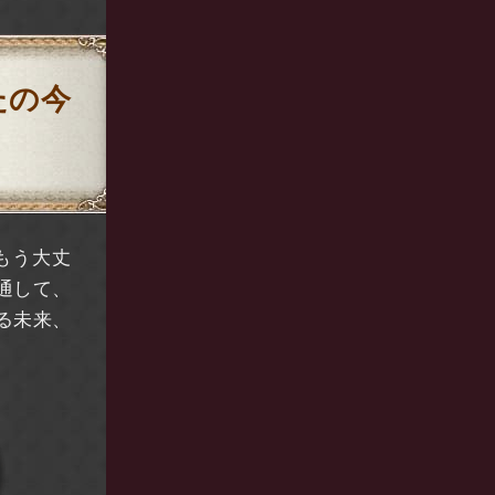
たの今
もう大丈
通して、
る未来、