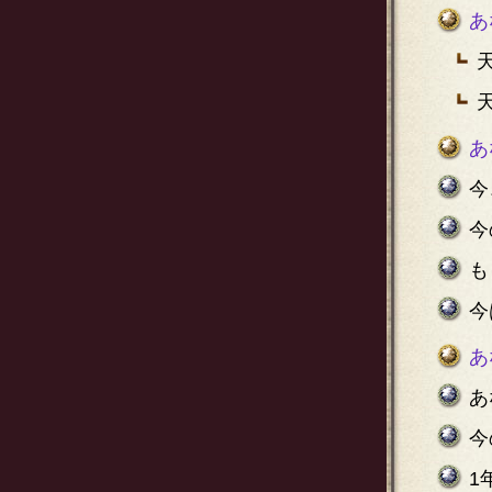
あ
あ
今
今
も
今
あ
あ
今
1