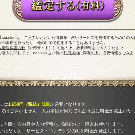
社cocoloniは、ご入力いただいた情報を、占いサービスを提供するためにのみ
報の蓄積を行ったり、他の目的で使用することはありません。
人情報保護方針
（外部サイト）に同意の上、必要情報をご入力ください。
購入に関しては、cocoloni占い館の
利用規約
に同意の上、必要情報をご入力
には
1,650円（税込）/1回
が必要となります。
制ではございません。入力項目が同じでも占う度に料金が発生いた
に占断する内容や入力情報をご確認の上、購入お願いします。
いただくと、サービス・コンテンツの利用料金が発生します。