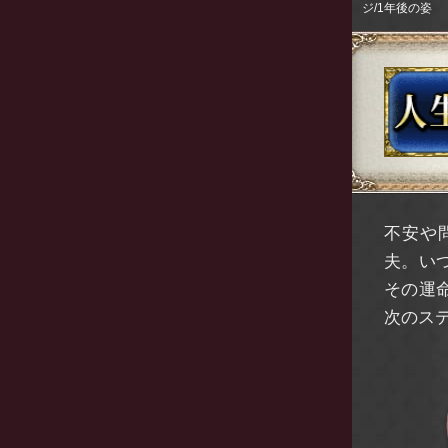
ジ/1年後の姿
不安や
夫。い
その運
次のス