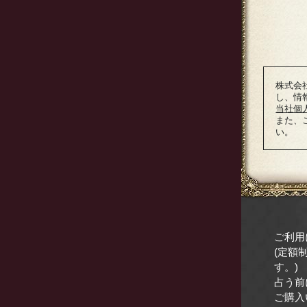
株式会
し、情
当社個
また、ご
い。
ご利用
(定額
す。)
占う前
ご購入