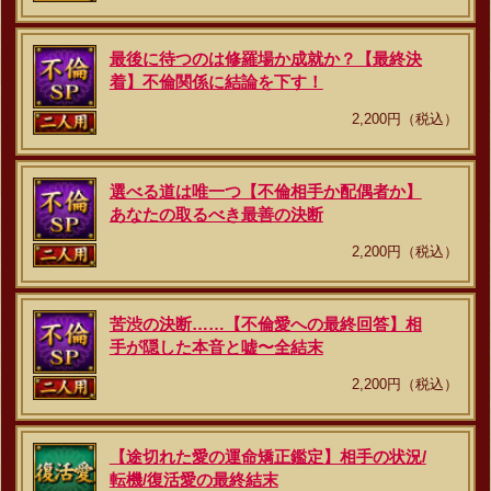
最後に待つのは修羅場か成就か？【最終決
着】不倫関係に結論を下す！
2,200円（税込）
選べる道は唯一つ【不倫相手か配偶者か】
あなたの取るべき最善の決断
2,200円（税込）
苦渋の決断……【不倫愛への最終回答】相
手が隠した本音と嘘〜全結末
2,200円（税込）
【途切れた愛の運命矯正鑑定】相手の状況/
転機/復活愛の最終結末