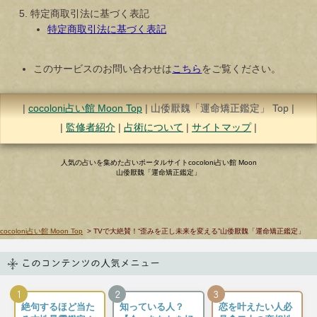
特定商取引法に基づく表記
特定商取引法に基づく表記
このサービスのお問い合わせは
こちら
をご覧ください。
|
cocoloni占い館 Moon Top
|
山倭厭魏「運命矯正鑑定」
Top |
|
監修者紹介
|
占術について
|
サイトマップ
|
人気の占いを集めた占いポータルサイトcocoloni占い館 Moon
山倭厭魏「運命矯正鑑定」
cocoloni占い館 Moon Top
> TVで大絶賛！“歪みを正し未来を変える”山倭厭魏「運命矯正鑑定」
このコンテンツの人気メニュー
1
2
3
絶句するほど当た
知っている人？
恋を叶えたい人必