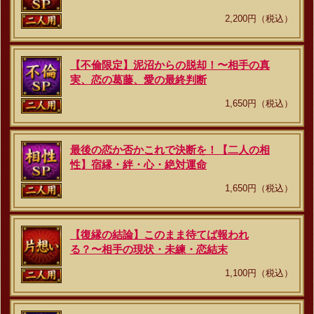
2,200円（税込）
【不倫限定】泥沼からの脱却！〜相手の真
実、恋の葛藤、愛の最終判断
1,650円（税込）
最後の恋か否かこれで決断を！【二人の相
性】宿縁・絆・心・絶対運命
1,650円（税込）
【復縁の結論】このまま待てば報われ
る？〜相手の現状・未練・恋結末
1,100円（税込）