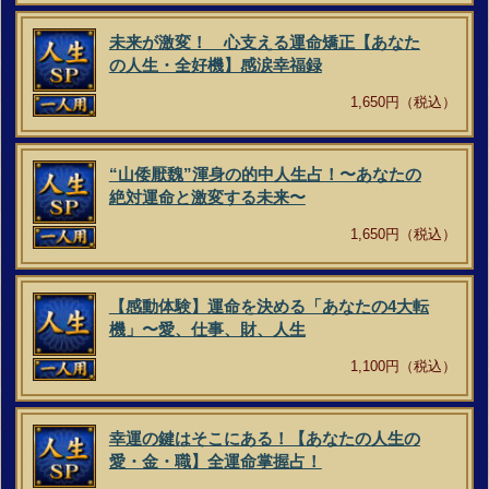
未来が激変！ 心支える運命矯正【あなた
の人生・全好機】感涙幸福録
1,650円（税込）
“山倭厭魏”渾身の的中人生占！〜あなたの
絶対運命と激変する未来〜
1,650円（税込）
【感動体験】運命を決める「あなたの4大転
機」〜愛、仕事、財、人生
1,100円（税込）
幸運の鍵はそこにある！【あなたの人生の
愛・金・職】全運命掌握占！