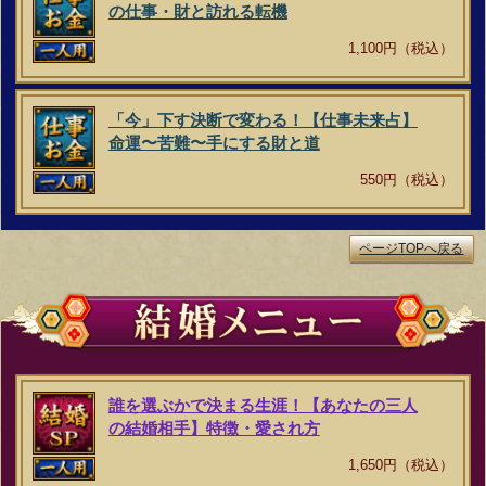
の仕事・財と訪れる転機
1,100円（税込）
「今」下す決断で変わる！【仕事未来占】
命運〜苦難〜手にする財と道
550円（税込）
ページTOPへ戻る
誰を選ぶかで決まる生涯！【あなたの三人
の結婚相手】特徴・愛され方
1,650円（税込）