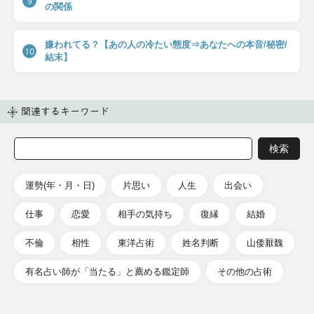
9
の関係
嫌われてる？【あの人の冷たい態度⇒あなたへの本音/秘密/
10
結末】
関連するキーワード
運勢(年・月・日)
片思い
人生
出会い
仕事
恋愛
相手の気持ち
復縁
結婚
不倫
相性
東洋占術
姓名判断
山倭厭魏
有名占い師が「当たる」と薦める鑑定師
その他の占術