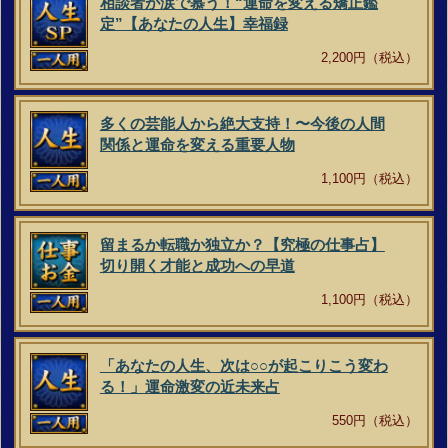
相談者が涙で慕う！“運命を変える矯正鑑
定”【あなたの人生】幸福録
2,200円（税込）
多くの芸能人から絶大支持！〜今後の人間
関係と運命を変える重要人物
1,100円（税込）
留まるか転職か独立か？【究極の仕事占】
切り開く才能と成功への早道
1,100円（税込）
「あなたの人生、次は○○が起こりこう変わ
る！」運命激変の近未来占
550円（税込）