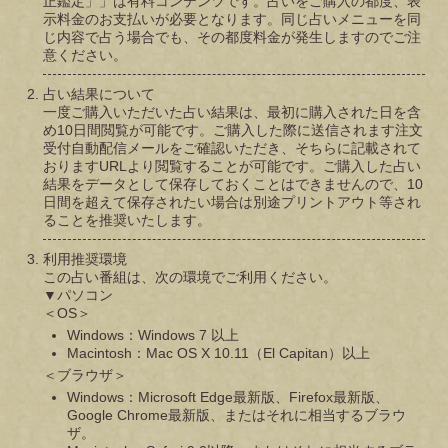
正鑑定」」は有料コンテンツです。占いをご購入の都度、表
示料金のお支払いが必要となります。同じ占いメニューを同
じ内容で占う場合でも、その都度料金が発生しますのでご注
意ください。
占い結果について
一度ご購入いただいた占い結果は、最初に購入された日を含
め10日間閲覧が可能です。ご購入した際に送信されます注文
受付自動配信メールをご確認いただき、そちらに記載されて
おりますURLより閲覧することが可能です。ご購入した占い
結果をデータとして保存しておくことはできませんので、10
日間を超えて保存されたい場合は別途プリントアウト等され
ることを推奨いたします。
利用推奨環境
この占い番組は、次の環境でご利用ください。
▼パソコン
＜OS＞
Windows：Windows 7 以上
Macintosh：Mac OS X 10.11（El Capitan）以上
＜ブラウザ＞
Windows：Microsoft Edge最新版、Firefox最新版、
Google Chrome最新版、またはそれに相当するブラウ
ザ。