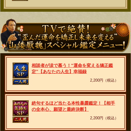
相談者が涙で慕う！“運命を変える矯正鑑
定”【あなたの人生】幸福録
2,200円（税込）
絶句するほど当たる本性暴露鑑定！【相手
の全本心、願望と最終決断】
2,200円（税込）