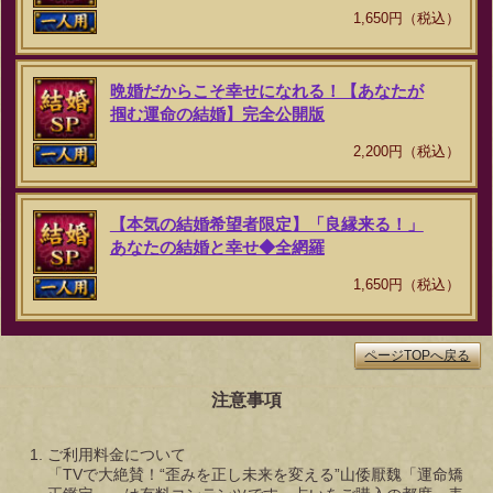
1,650円（税込）
晩婚だからこそ幸せになれる！【あなたが
掴む運命の結婚】完全公開版
2,200円（税込）
【本気の結婚希望者限定】「良縁来る！」
あなたの結婚と幸せ◆全網羅
1,650円（税込）
ページTOPへ戻る
注意事項
ご利用料金について
「TVで大絶賛！“歪みを正し未来を変える”山倭厭魏「運命矯