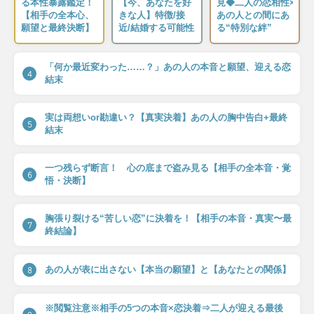
る本性暴露鑑定！
【今、あなたを好
見◆二人の恋相性×
【相手の全本心、
きな人】特徴/接
あの人との間にあ
願望と最終決断】
近/結婚する可能性
る“特別な絆”
「何か最近変わった……？」あの人の本音と願望、迎える恋
4
結末
実は両想いor勘違い？【真実決着】あの人の胸中告白+最終
5
結末
一つ残らず断言！ 心の底まで盗み見る【相手の全本音・覚
6
悟・決断】
胸張り裂ける“苦しい恋”に決着を！【相手の本音・真実〜最
7
終結論】
あの人が表に出さない【本当の願望】と【あなたとの関係】
8
※閲覧注意※相手の5つの本音×恋決着⇒二人が迎える最後