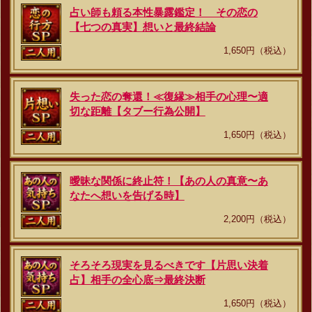
占い師も頼る本性暴露鑑定！ その恋の
【七つの真実】想いと最終結論
1,650円（税込）
失った恋の奪還！≪復縁≫相手の心理〜適
切な距離【タブー行為公開】
1,650円（税込）
曖昧な関係に終止符！【あの人の真意〜あ
なたへ想いを告げる時】
2,200円（税込）
そろそろ現実を見るべきです【片思い決着
占】相手の全心底⇒最終決断
1,650円（税込）