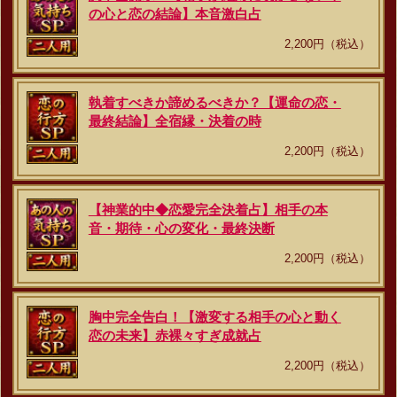
の心と恋の結論】本音激白占
2,200円（税込）
執着すべきか諦めるべきか？【運命の恋・
最終結論】全宿縁・決着の時
2,200円（税込）
【神業的中◆恋愛完全決着占】相手の本
音・期待・心の変化・最終決断
2,200円（税込）
胸中完全告白！【激変する相手の心と動く
恋の未来】赤裸々すぎ成就占
2,200円（税込）