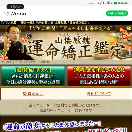
本格占い
TVで大絶賛！“歪みを正し未来を変える”山倭厭魏「運命矯正鑑定」
※
※日本テレビ「ヒルナンデス！」2012年
監修者紹介
占術について
全メニューを一部無料でご利用いただけます。
完全無料メニューが下にあります