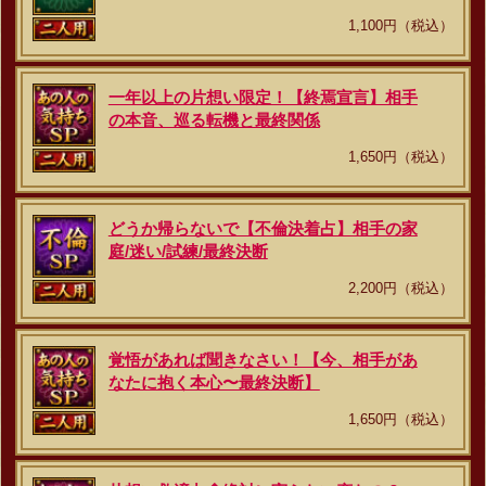
1,100円（税込）
一年以上の片想い限定！【終焉宣言】相手
の本音、巡る転機と最終関係
1,650円（税込）
どうか帰らないで【不倫決着占】相手の家
庭/迷い/試練/最終決断
2,200円（税込）
覚悟があれば聞きなさい！【今、相手があ
なたに抱く本心〜最終決断】
1,650円（税込）