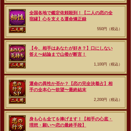
全国各地で鑑定依頼殺到！【二人の恋の全
宿縁】心を支える運命矯正録
550円（税込）
【今、相手はあなたが好き？】口にしない
答え〜結論まで山倭が断言！
1,100円（税込）
運命の異性か否か？【恋の完全決着占】相
手の全本心〜欲望〜最終結末
2,200円（税込）
身も心も全てを捧げます！【相手の心底・
理想・願い〜恋の最終手段】