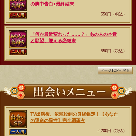
の胸中告白+最終結末
550円（税込）
「何か最近変わった……？」あの人の本音
と願望、迎える恋結末
550円（税込）
ページTOPへ戻る
TV出演後、依頼殺到の良縁鑑定！【あなた
の運命の異性】完全網羅占
2,200円（税込）