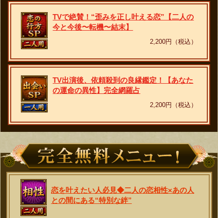
TVで絶賛！“歪みを正し叶える恋”【二人の
今と今後〜転機〜結末】
2,200円（税込）
TV出演後、依頼殺到の良縁鑑定！【あなた
の運命の異性】完全網羅占
2,200円（税込）
恋を叶えたい人必見◆二人の恋相性×あの人
との間にある“特別な絆”