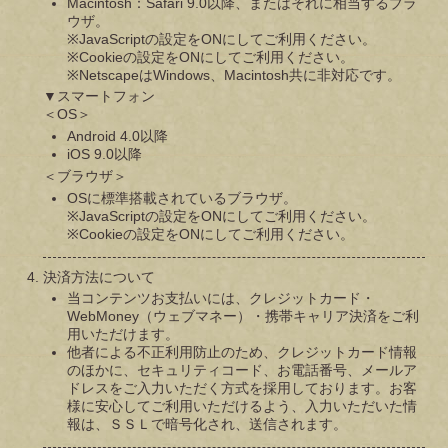
Macintosh：Safari 9.0以降、またはそれに相当するブラ
ウザ。
※JavaScriptの設定をONにしてご利用ください。
※Cookieの設定をONにしてご利用ください。
※NetscapeはWindows、Macintosh共に非対応です。
▼スマートフォン
＜OS＞
Android 4.0以降
iOS 9.0以降
＜ブラウザ＞
OSに標準搭載されているブラウザ。
※JavaScriptの設定をONにしてご利用ください。
※Cookieの設定をONにしてご利用ください。
決済方法について
当コンテンツお支払いには、クレジットカード・
WebMoney（ウェブマネー）・携帯キャリア決済をご利
用いただけます。
他者による不正利用防止のため、クレジットカード情報
のほかに、セキュリティコード、お電話番号、メールア
ドレスをご入力いただく方式を採用しております。お客
様に安心してご利用いただけるよう、入力いただいた情
報は、ＳＳＬで暗号化され、送信されます。