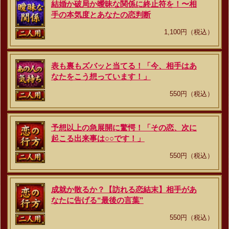
結婚か破局か曖昧な関係に終止符を！〜相
手の本気度とあなたの恋判断
1,100円（税込）
表も裏もズバッと当てる！「今、相手はあ
なたをこう想っています！」
550円（税込）
予想以上の急展開に驚愕！「その恋、次に
起こる出来事は○○です！」
550円（税込）
成就か散るか？【訪れる恋結末】相手があ
なたに告げる“最後の言葉”
550円（税込）