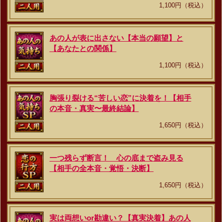
1,100円（税込）
あの人が表に出さない【本当の願望】と
【あなたとの関係】
1,100円（税込）
胸張り裂ける“苦しい恋”に決着を！【相手
の本音・真実〜最終結論】
1,650円（税込）
一つ残らず断言！ 心の底まで盗み見る
【相手の全本音・覚悟・決断】
1,650円（税込）
実は両想いor勘違い？【真実決着】あの人