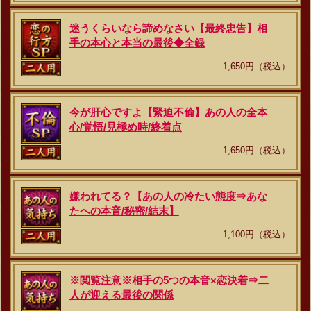
迷うくらいなら諦めなさい【最終忠告】相
手の本心と本当の最後◆全録
1,650円（税込）
今が肝心ですよ【緊迫不倫】あの人の全本
心/覚悟/見極め時/終着点
1,650円（税込）
嫌われてる？【あの人の冷たい態度⇒あな
たへの本音/秘密/結末】
1,100円（税込）
※閲覧注意※相手の5つの本音×恋決着⇒二
人が迎える最後の関係