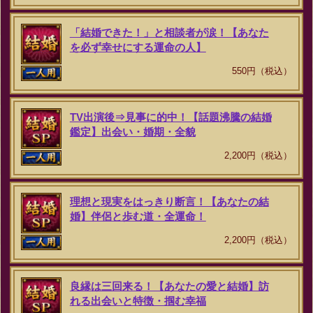
「結婚できた！」と相談者が涙！【あなた
を必ず幸せにする運命の人】
550円（税込）
TV出演後⇒見事に的中！【話題沸騰の結婚
鑑定】出会い・婚期・全貌
2,200円（税込）
理想と現実をはっきり断言！【あなたの結
婚】伴侶と歩む道・全運命！
2,200円（税込）
良縁は三回来る！【あなたの愛と結婚】訪
れる出会いと特徴・掴む幸福