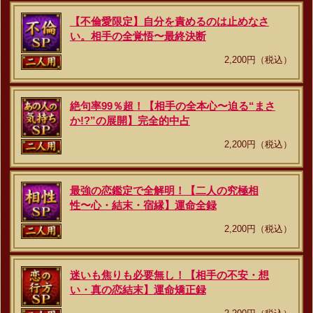
【不倫愛限定】自分を責めるのは止めなさ
い。相手の全覚悟〜最終決断
2,200円（税込）
絶句率99％超！【相手の全本心〜迫る“まさ
か!?”の展開】完全的中占
2,200円（税込）
最強の恋鑑定で全解明！【二人の究極相
性〜心・結末・宿縁】運命全録
2,200円（税込）
迷いも焦りも必要無し！【相手の不安・想
い・真の恋結末】運命矯正録