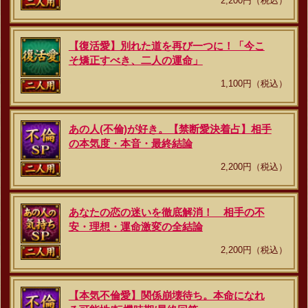
2,200円（税込）
【復活愛】別れた道を再び一つに！「今こ
そ矯正すべき、二人の運命」
1,100円（税込）
あの人(不倫)が好き。【禁断愛決着占】相手
の本気度・本音・最終結論
2,200円（税込）
あなたの恋の迷いを徹底解消！ 相手の不
安・理想・運命激変の全結論
2,200円（税込）
【本気不倫愛】関係崩壊待ち。本命になれ