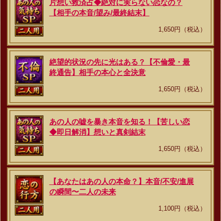
片想い救済占◆絶対に実らない恋なの？
【相手の本音/望み/最終結末】
1,650円（税込）
絶望的状況の先に光はある？【不倫愛・最
終通告】相手の本心と全決意
1,650円（税込）
あの人の嘘を暴き本音を知る！【苦しい恋
◆即日解消】想いと真剣結末
1,650円（税込）
【あなたはあの人の本命？】本音/不安/進展
の瞬間〜二人の未来
1,100円（税込）