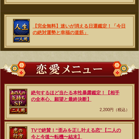
【完全無料】迷いが消える日運鑑定！「今日
の絶対運勢と幸福の道筋」
絶句するほど当たる本性暴露鑑定！【相手
の全本心、願望と最終決断】
2,200円（税込）
TVで絶賛！“歪みを正し叶える恋”【二人の
今と今後〜転機〜結末】