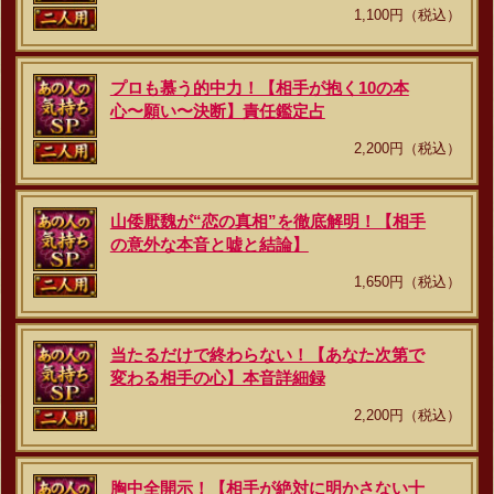
1,100円（税込）
プロも慕う的中力！【相手が抱く10の本
心〜願い〜決断】責任鑑定占
2,200円（税込）
山倭厭魏が“恋の真相”を徹底解明！【相手
の意外な本音と嘘と結論】
1,650円（税込）
当たるだけで終わらない！【あなた次第で
変わる相手の心】本音詳細録
2,200円（税込）
胸中全開示！【相手が絶対に明かさない十