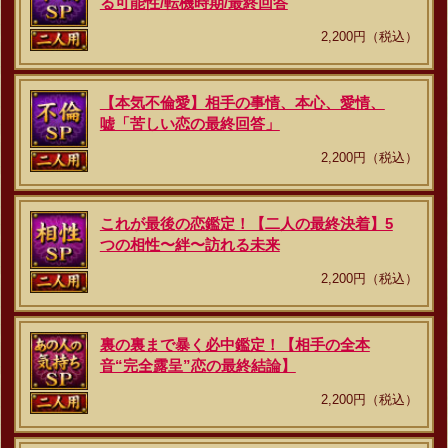
る可能性/転機時期/最終回答
2,200円（税込）
【本気不倫愛】相手の事情、本心、愛情、
嘘「苦しい恋の最終回答」
2,200円（税込）
これが最後の恋鑑定！【二人の最終決着】5
つの相性〜絆〜訪れる未来
2,200円（税込）
裏の裏まで暴く必中鑑定！【相手の全本
音“完全露呈”恋の最終結論】
2,200円（税込）