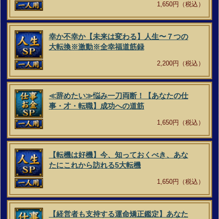
1,650円（税込）
幸か不幸か【未来は変わる】人生〜７つの
大転換※激動※全幸福道筋録
2,200円（税込）
≪辞めたい≫悩み一刀両断！【あなたの仕
事・才・転職】成功への道筋
1,650円（税込）
【転機は好機】今、知っておくべき、あな
たにこれから訪れる5大転機
1,650円（税込）
【経営者も支持する運命矯正鑑定】あなた