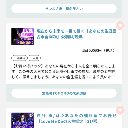
目でお確かめ下さい。
きつねさま｜算命学占い
現在から未来を一目で暴く【あなたの生涯霊
占◆全60項】愛職財/晩年
1回 5,060円（税込）
一部無料
一人用
【お買い得パック】あなたの現在から未来を全て明らかにしま
す。この先の人生で起こる転機や仕事での成功、晩年の姿を詳
しくお伝えしましょう。あなたの全生涯を視て、より良い未来
へと導いていきます。
霊能者TOMOMOの未来透視
愛/仕事/財⇒あなたの運命全てお任せ
【Love Me Doの人生鑑定｜31項】