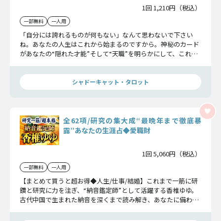
1回 1,210円（税込）
一部無料
一人用
「自分には誇れるものが何もない」なんて思わないで下さい
ね。あなたの人生はこれから始まるのですから。神秘のカード
があなたの“隠れた才能”そして“天職”を明らかにして、これか
ら進むべき道を指し示します！
シャドーキャット・タロット
全62項/研究の集大成“最晩年まで徹底暴
露”あなたの生涯占◆愛職財
1回 5,060円（税込）
一部無料
一人用
【まとめて買うと超お得◆人生/仕事/結婚】これまで一筋に研
鑽と研究に力を注ぎ、“納音鑑定師”として活躍する香椎ゆゆ。
古代中国で生まれた納音を深くまで読み解き、あなたに備わる
全運命を占います。