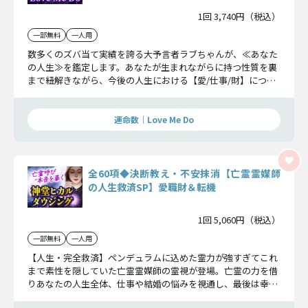
1回 3,740円（税込）
一部無料
一人用
数多くのズバ当て実績を誇る大予言者ラブちゃんが、≪あなた
の人生≫を鑑定します。あなたが生まれながらに持つ性質を裏
まで紐解きながら、今後の人生における【愛/仕事/財】につい
て詳細をお伝えしていきます。
運命数｜Love Me Do
全60項◆決断教え・不安抹消【亡霊霊媒師
の人生救済SP】愛職財＆転機
1回 5,060円（税込）
一部無料
一人用
【人生・完全救済】ペンデュラムに込めた霊力が強すぎてこれ
まで素性を隠していた亡霊霊媒師の霊視が登場。亡霊の力を借
りあなたの人生全体、仕事や結婚の悩みを視通し、最後は幸福
に繋がる答えをお伝えします。