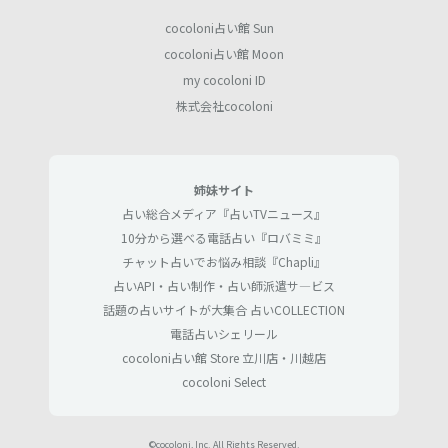
cocoloni占い館 Sun
cocoloni占い館 Moon
my cocoloni ID
株式会社cocoloni
姉妹サイト
占い総合メディア『占いTVニュース』
10分から選べる電話占い『ロバミミ』
チャット占いでお悩み相談『Chapli』
占いAPI・占い制作・占い師派遣サ―ビス
話題の占いサイトが大集合 占いCOLLECTION
電話占いシェリール
cocoloni占い館 Store 立川店・川越店
cocoloni Select
©cocoloni, Inc. All Rights Reserved.