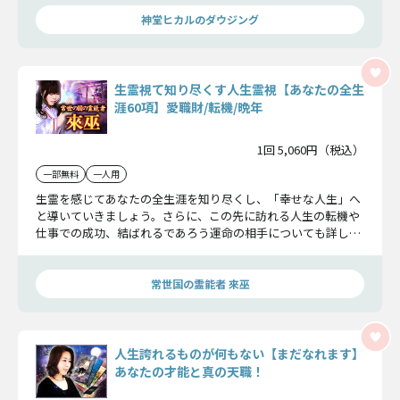
神堂ヒカルのダウジング
生霊視て知り尽くす人生霊視【あなたの全生
涯60項】愛職財/転機/晩年
1回 5,060円（税込）
一部無料
一人用
生霊を感じてあなたの全生涯を知り尽くし、「幸せな人生」へ
と導いていきましょう。さらに、この先に訪れる人生の転機や
仕事での成功、結ばれるであろう運命の相手についても詳しく
お伝えしていきます。
常世国の霊能者 來巫
人生誇れるものが何もない【まだなれます】
あなたの才能と真の天職！