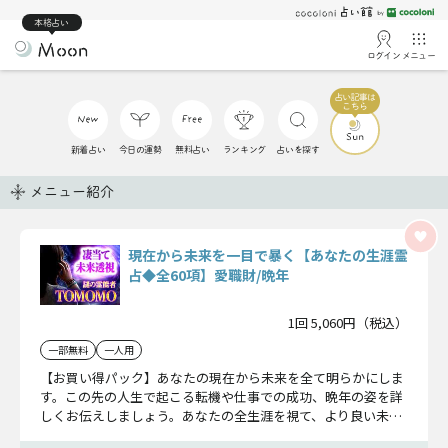
本格占い
ログイン
メニュー
新着占い
今日の運勢
無料占い
ランキング
占いを探す
メニュー紹介
現在から未来を一目で暴く【あなたの生涯霊
占◆全60項】愛職財/晩年
1回 5,060円（税込）
一部無料
一人用
【お買い得パック】あなたの現在から未来を全て明らかにしま
す。この先の人生で起こる転機や仕事での成功、晩年の姿を詳
しくお伝えしましょう。あなたの全生涯を視て、より良い未来
へと導いていきます。