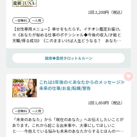
1回 2,200円（税込）
一部無料
一人用
【女性専用メニュー】幸せをもたらす。イチオシ鑑定お届け。
※《あなたが秘める仕事のポテンシャル◆今後の収入/才能と
天職/得る成功》《このままいけば人生どうなる？ あなたに
起きる出来事〜運命の転機！》、《心当たりある？ 過去/現
在/これから……あなたを愛する3人の異性》を占えます。
龍樹◆霊感タロット＆ルーン
これは3年後の≪あなたからのメッセージ≫
未来の仕事/お金/転機/警告
1回 1,650円（税込）
一部無料
一人用
「未来のあなた」から「現在のあなた」へお伝えしたいことが
あります。これから起こる出来事や、大事にしてほしいこ
と……今抱えている悩みも未来のあなたからするとほんの一瞬
の悩みに過ぎないかもしれません。未来のあなたからのメッセ