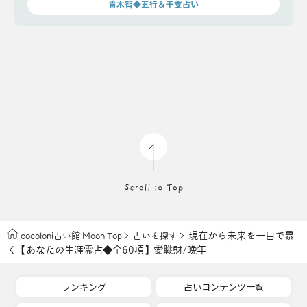
青木智◆五行＆干支占い
現在から未来を一目で暴
cocoloni占い館 Moon Top
占いを探す
く【あなたの生涯霊占◆全60項】愛職財/晩年
ランキング
占いコンテンツ一覧