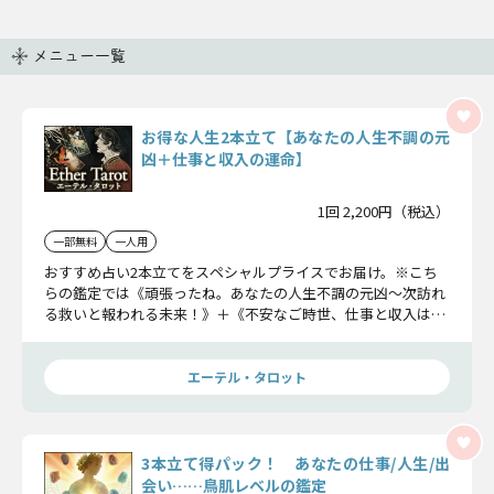
メニュー一覧
お得な人生2本立て【あなたの人生不調の元
凶＋仕事と収入の運命】
1回 2,200円（税込）
一部無料
一人用
おすすめ占い2本立てをスペシャルプライスでお届け。※こち
らの鑑定では《頑張ったね。あなたの人生不調の元凶〜次訪れ
る救いと報われる未来！》＋《不安なご時世、仕事と収入はど
うなる？◆あなたの天職〜幸せな働き方》の2本をまとめてお
得に占えます。
エーテル・タロット
3本立て得パック！ あなたの仕事/人生/出
会い……鳥肌レベルの鑑定