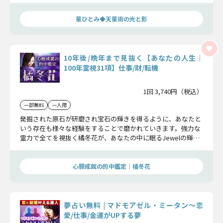
ージを確かめてみませんか。
星ひとみ◆天星術の光と影
10年後/晩年まで見抜く【あなたの人生｜
100年霊視31項】仕事/財/転機
1回 3,740円（税込）
一部無料
一人用
発掘された原石が研磨され宝石の輝きを得るように、あなたと
いう存在も様々な経験をすることで磨かれていきます。強力な
霊力で全てを視抜く橘冬花が、あなたの中に眠るJewelの輝き
を紐解き、どんな人生となっていくのかお伝えしていきます。
心願成就の的中鑑定｜橘冬花
夢占い無料 | マドモアゼル・ミータン〜恋
愛/仕事/金運がUPする夢