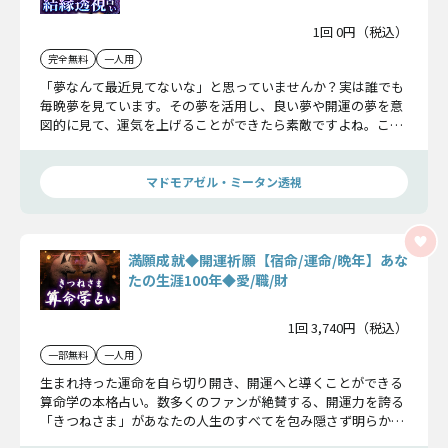
1回 0円（税込）
完全無料
一人用
「夢なんて最近見てないな」と思っていませんか？実は誰でも
毎晩夢を見ています。その夢を活用し、良い夢や開運の夢を意
図的に見て、運気を上げることができたら素敵ですよね。ここ
では、その秘訣を特別に、あなただけにお伝えします。
マドモアゼル・ミータン透視
満願成就◆開運祈願【宿命/運命/晩年】あな
たの生涯100年◆愛/職/財
1回 3,740円（税込）
一部無料
一人用
生まれ持った運命を自ら切り開き、開運へと導くことができる
算命学の本格占い。数多くのファンが絶賛する、開運力を誇る
「きつねさま」があなたの人生のすべてを包み隠さず明らかに
します。圧倒的な的中力と、開運力を誇る満願成就鑑定をその