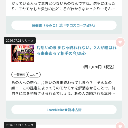
かっている人って意外と少ないものなんですね。選択に迷った
り、モヤモヤした気分の出どころがわからなかったり…そんな
経験があるなら、この機会にあなた自身と一度きちんと向き合
ってみてください。
彌彌告（みみこ）流『ホロスコープ占い』
2026.07.21 リリース
片想いのままじゃ終われない。2人が結ばれ
る未来ある？相手の今/恋心
1回 1,870円（税込）
一部無料
二人用
あの人への恋心、片想いのまま終わってしまう？ そんなの
嫌！ この鑑定によってそのモヤモヤを解消させることで、前
向きに恋を発展させられるでしょう。あの人の隠された本音、
迎える未来についてお話しします。
LoveMeDo◆龍神占術
2026.07.21 リリース