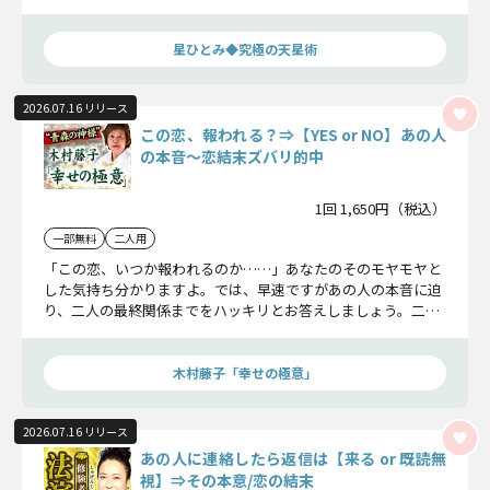
この恋はどこへ向かうのか。星ひとみが天星術であの人との恋
のすべてに、答えを出します。
星ひとみ◆究極の天星術
2026.07.16 リリース
この恋、報われる？⇒【YES or NO】あの人
の本音〜恋結末ズバリ的中
1回 1,650円（税込）
一部無料
二人用
「この恋、いつか報われるのか……」あなたのそのモヤモヤと
した気持ち分かりますよ。では、早速ですがあの人の本音に迫
り、二人の最終関係までをハッキリとお答えしましょう。二人
の恋成就に向けて、どうすればいいのかもお話ししますのでこ
のままお進みください。
木村藤子「幸せの極意」
2026.07.16 リリース
あの人に連絡したら返信は【来る or 既読無
視】⇒その本意/恋の結末