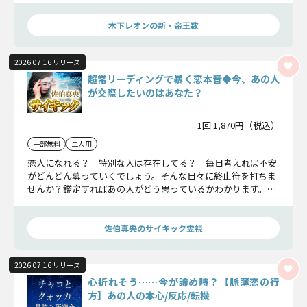
木下レオンの新・帝王数
2026.07.16 リリース
超常リーディングで暴く恋本音◆今、あの人
が交際したいのはあなた？
1回 1,870円（税込）
一部無料
二人用
恋人になれる？ 特別な人は存在してる？ 毎日考えれば不安
がどんどん募っていくでしょう。そんな日々に終止符を打ちま
せんか？鑑定すればあの人がどう思っているかわかります。一
歩踏み出す勇気を持ちましょう。
佐伯真央のサイキック霊視
2026.07.16 リリース
心折れそう……今が諦め時？【脈薄恋の行
方】あの人の本心/反応/転機