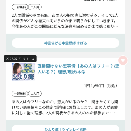
一部無料
二人用
2人の関係の脈の有無、あの人の胸の奥に潜む望み、そして2人
の関係がどんな結末へ向かうのかまで明らかにしていきます。
今後あの人がこの関係にどんな決意を固めるかまで感じ取り、
詳しくお伝えいたしましょう。
神言告げる◆霊媒師 すばる
2026.07.21 リリース
直接聞けない恋事情【あの人はフリー？/恋
人いる？】理想/現状/本命
1回 1,650円（税込）
一部無料
二人用
あの人は今フリーなのか、恋人がいるのか？ 聞きたくても聞
けない恋事情をこの鑑定で詳細にお教えします。あの人が恋愛
に対して抱く理想、2人の現状からあの人の本命相手まで……
余すことなく見ていきましょう。
ひより海｜ツインレイ診断