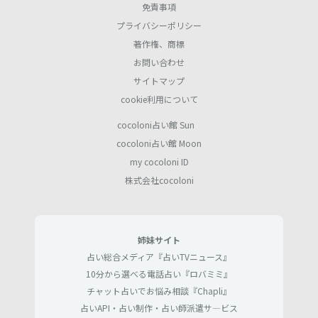
免責事項
プライバシーポリシー
著作権、商標
お問い合わせ
サイトマップ
cookie利用について
cocoloni占い館 Sun
cocoloni占い館 Moon
my cocoloni ID
株式会社cocoloni
姉妹サイト
占い総合メディア『占いTVニュース』
10分から選べる電話占い『ロバミミ』
チャット占いでお悩み相談『Chapli』
占いAPI・占い制作・占い師派遣サ―ビス