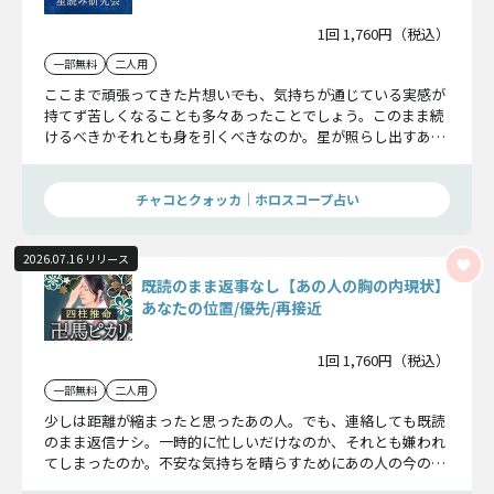
1回 1,760円（税込）
一部無料
二人用
ここまで頑張ってきた片想い――でも、気持ちが通じている実感が
持てず苦しくなることも多々あったことでしょう。このまま続
けるべきかそれとも身を引くべきなのか。星が照らし出すあの
人の本音からお伝えします。
チャコとクォッカ｜ホロスコープ占い
2026.07.16 リリース
既読のまま返事なし【あの人の胸の内現状】
あなたの位置/優先/再接近
1回 1,760円（税込）
一部無料
二人用
少しは距離が縮まったと思ったあの人。でも、連絡しても既読
のまま返信ナシ。一時的に忙しいだけなのか、それとも嫌われ
てしまったのか。不安な気持ちを晴らすためにあの人の今の本
音をズバリお伝えしていきます。