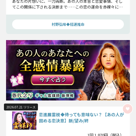
あなたの片想いに、一刀両断。あの人の本音と恋愛事情、そし
てこの関係に下される決断まで……この恋の運命を赤裸々にお
伝えしていきます。
村野弘味◆招運推命
2026.07.21 リリース
恋進展霊視◆待っても意味ない？【あの人が
固める恋決意】脈/望み/終
1回 1,870円（税込）