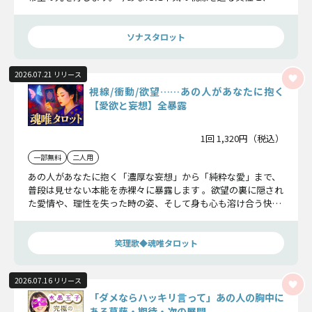
人の関係が進展するまでを徹底鑑定！
ソナスタロット
2026.07.21 リリース
視線/衝動/欲望……あの人があなたに抱く
【愛欲と妄想】全暴露
1回 1,320円（税込）
一部無料
二人用
あの人があなたに抱く「濃厚な妄想」から「純粋な愛」まで、
普段は見せない本能を赤裸々に暴露します 。欲望の裏に隠され
た愛情や、理性を失った時の姿、そして身も心も溶け合う快楽
と幸福の頂点をお見せします 。
笑理歌◆魂唯タロット
2026.07.16 リリース
「ダメならハッキリ言って」あの人の胸中に
ある葛藤・期待・次の展開