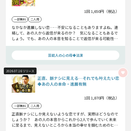
1回 1,650円（税込）
一部無料
二人用
なかなか進展しない恋……不安になることもありますよね。連
絡して、あの人から返信が来るのか？ 気になることもあるで
しょう。でも、あの人の本音を知ることで返信が来る可能性
や、どうやってこの恋を進めるべきかが、はっきりと見えてき
ます。
芸能人の心の母◆法演
2026.07.16 リリース
正直、脈ナシに見える…それでも叶えたい恋
◆あの人の本命・進展有無
1回 1,870円（税込）
一部無料
二人用
正直脈ナシにしか見えないような恋ですが、実際はどうなので
しょうか？ あの人の本音からこれから2人で歩んでいく未来
に至るまで、見えないところから本当の幸せを掴むためのヒン
トがここに隠されています。