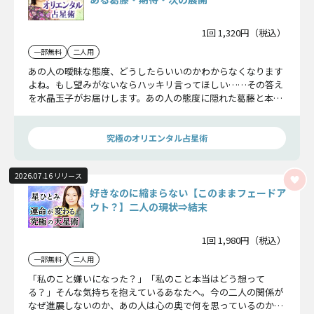
1回 1,320円（税込）
一部無料
二人用
あの人の曖昧な態度、どうしたらいいのかわからなくなります
よね。もし望みがないならハッキリ言ってほしい……その答え
を水晶玉子がお届けします。あの人の態度に隠れた葛藤と本
心、あなたに何を期待しているか？ 最終的にこの恋がどうな
るのかまでお伝えしますよ。
究極のオリエンタル占星術
2026.07.16 リリース
好きなのに縮まらない【このままフェードア
ウト？】二人の現状⇒結末
1回 1,980円（税込）
一部無料
二人用
「私のこと嫌いになった？」「私のこと本当はどう想って
る？」そんな気持ちを抱えているあなたへ。今の二人の関係が
なぜ進展しないのか、あの人は心の奥で何を思っているのか、