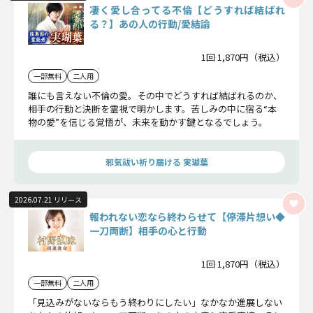
凄く愛し合ってる不倫【どうすれば結ばれ
る？】あの人の行動/愛結論
1回 1,870円（税込）
一部無料
二人用
誰にも言えない不倫の愛。その中でどうすれば結ばれるのか、
相手の行動と決断を霊視で明かします。苦しみの中に宿る“本
物の愛”を信じる覚悟が、未来を動かす鍵となるでしょう。
邪気祓い祈り届ける 実瑚葉
2026.07.21 リリース
報われない恋なら終わらせて【停滞片想い◆
一刀両断】相手の心と行動
1回 1,870円（税込）
一部無料
二人用
「見込みがないならもう終わりにしたい」なかなか進展しない