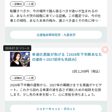
一部無料
一人用
転職すべきか、今の場所で踏ん張るべきか――迷いが生まれるの
は、あなたが次の段階に来ている証拠。この鑑定では、今の仕
事との相性、あなた本来の強み、選ぶべき道とその先に待つ成
功の形まで具体的に示します。
立運推命學研究所｜九星気学
2026.07.21 リリース
幸運の黒猫が告げる【2026年下半期あなた
の運命＋2027前半も先読み】
1回 2,200円（税込）
一部無料
一人用
2026年下半期の運勢から、2027年の幕開けまでを黒猫がナビゲ
ート。これから訪れる幸運の波を逃さず掴むための秘訣を伝授
します。少し先の未来を知って、心に余裕を持ちましょう。
シャドーキャット・タロット