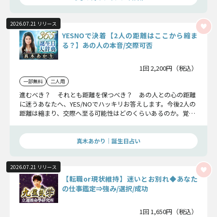
2026.07.21 リリース
YESNOで決着【2人の距離はここから縮ま
る？】あの人の本音/交際可否
1回 2,200円（税込）
一部無料
二人用
進むべき？ それとも距離を保つべき？ あの人との心の距離
に迷うあなたへ、YES/NOでハッキリお答えします。今後2人の
距離は縮まり、交際へ至る可能性はどのくらいあるのか。覚悟
ができた方からお伝えしましょう。
真木あかり｜誕生日占い
2026.07.21 リリース
【転職or現状維持】迷いとお別れ◆あなた
の仕事鑑定⇒強み/選択/成功
1回 1,650円（税込）