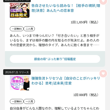
告白させたいなら読みな！【相手の現状/理
想/決意】あんたへの恋本音
1回 1,650円（税込）
一部無料
二人用
あんた、いつまで待つんだい？「付き合いたい」と思う相手が
いるなら、まずは相手の腹の内を知るのが先決だよ。あの人の
今の恋愛状況から、理想のタイプ、あんたに抱く本音まで……
隠さず全部教えるからね。告白させたいなら、これを読んで、
しっかりチャンスを掴むんだよ！
銀座の母“ぶった斬り”招福鑑定
2026.07.21 リリース
彌彌告流トリセツ占【自分のことがハッキリ
わかる】思考/近未来/恋愛
1回 880円（税込）
一部無料
一人用
自分自身がどんな人間なのか、理解しているようでちゃんとわ