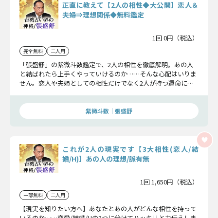
正直に教えて【2人の相性◆大公開】恋人＆
夫婦⇒理想関係◆無料鑑定
1回 0円（税込）
完全無料
二人用
「張盛舒」の紫微斗数鑑定で、2人の相性を徹底解明。あの人
と結ばれたら上手くやっていけるのか……そんな心配はいりま
せん。恋人や夫婦としての相性だけでなく2人が持つ運命につ
いて知り、関係を一層深めるための一歩を踏み出す後押しをし
ます。
紫微斗数｜張盛舒
これが2人の現実です【3大相性(恋人/結
婚/H)】あの人の理想/脈有無
1回 1,650円（税込）
一部無料
二人用
【現実を知りたい方へ】あなたとあの人がどんな相性を持って
いるのか……恋愛/結婚/Hの3つに分けてハッキリとお伝えしま