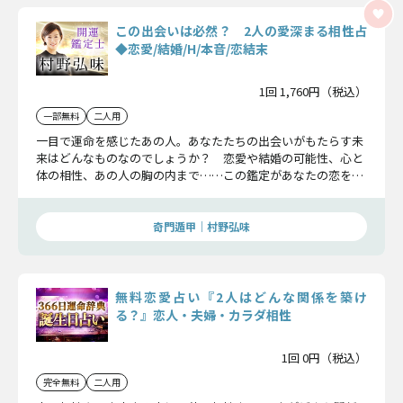
この出会いは必然？ 2人の愛深まる相性占
◆恋愛/結婚/H/本音/恋結末
1回 1,760円（税込）
一部無料
二人用
一目で運命を感じたあの人。あなたたちの出会いがもたらす未
来はどんなものなのでしょうか？ 恋愛や結婚の可能性、心と
体の相性、あの人の胸の内まで……この鑑定があなたの恋をさ
らに深めるヒントとなりますよ。
奇門遁甲｜村野弘味
無料恋愛占い『2人はどんな関係を築け
る？』恋人・夫婦・カラダ相性
1回 0円（税込）
完全無料
二人用