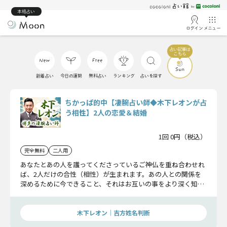
本格占い
ログイン
メニュー
新着占い
今日の運勢
無料占い
ランキング
占いを探す
ちかっぱ的中【凄腕占い師◆木下レオンが占
う相性】2人の恋愛＆結婚
1回 0円（税込）
完全無料
二人用
あなたとあの人を護ってくださっているご神仏を重ね合わせれ
ば、2人だけの合性（相性）が生まれます。あの人との関係を
深めるために今できること、それはお互いの事をより深く知る
だけ。些細な事に思えるかもしれませんが、この鑑定が運命を
動かし始めるキッカケになります。
木下レオン｜吉方姓名判断