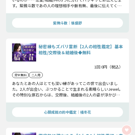
す。紫微斗数であの人の理想相手や脈有無、最後に伝えてくれ
る想いも見ていきましょう。
紫微斗数｜張盛舒
秘密縁もズバリ霊断【2人の相性鑑定】基本
相性/交際後＆結婚後◆無料
1回 0円（税込）
完全無料
二人用
あなたとあの人はとても深い縁があってこの世で出会いまし
た。2人が出会い、ぶつかることで生まれる素晴らしいJewel。
その特別な原石からは、交際後、結婚後の2人の姿が浮かび視
えてきます。原石を磨き、2人だからこそ持つ相性を確かめて
いきましょう。
心願成就の的中鑑定｜橘冬花