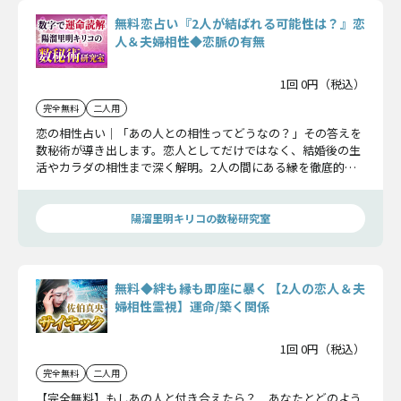
無料恋占い『2人が結ばれる可能性は？』恋
人＆夫婦相性◆恋脈の有無
1回 0円（税込）
完全無料
二人用
恋の相性占い｜「あの人との相性ってどうなの？」その答えを
数秘術が導き出します。恋人としてだけではなく、結婚後の生
活やカラダの相性まで深く解明。2人の間にある縁を徹底的に
紐解き、運命を確かめましょう。
陽溜里明キリコの数秘研究室
無料◆絆も縁も即座に暴く【2人の恋人＆夫
婦相性霊視】運命/築く関係
1回 0円（税込）
完全無料
二人用
【完全無料】もしあの人と付き合えたら？ あなたとどのよう