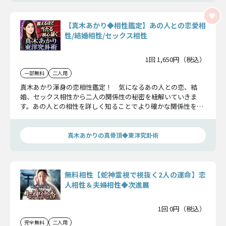
【真木あかり◆相性鑑定】あの人との恋愛相
性/結婚相性/セックス相性
1回 1,650円（税込）
一部無料
二人用
真木あかり渾身の恋相性鑑定！ 気になるあの人との恋、結
婚、セックス相性から二人の関係性の秘密を紐解いていきま
す。あの人との相性を詳しく知ることでより確かな関係性を築
くことができるでしょう。
真木あかりの真骨頂◆東洋究卦術
無料相性【蛇神霊視で視抜く2人の運命】恋
人相性＆夫婦相性◆次進展
1回 0円（税込）
完全無料
二人用