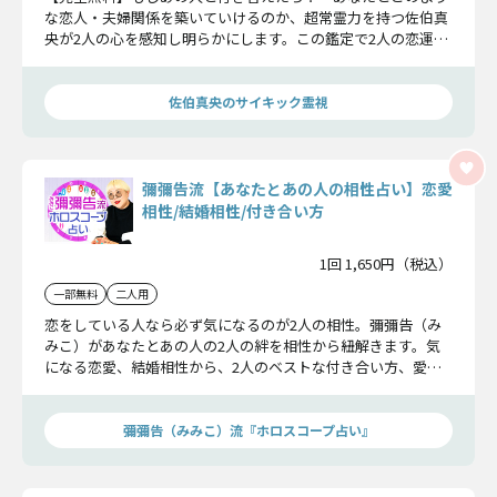
な恋人・夫婦関係を築いていけるのか、超常霊力を持つ佐伯真
央が2人の心を感知し明らかにします。この鑑定で2人の恋運命
を見極めてください。
佐伯真央のサイキック霊視
彌彌告流【あなたとあの人の相性占い】恋愛
相性/結婚相性/付き合い方
1回 1,650円（税込）
一部無料
二人用
恋をしている人なら必ず気になるのが2人の相性。彌彌告（み
みこ）があなたとあの人の2人の絆を相性から紐解きます。気
になる恋愛、結婚相性から、2人のベストな付き合い方、愛が
深まる幸運日まで。2人の関係がより確実なものになるヒント
が満載です。
彌彌告（みみこ）流『ホロスコープ占い』