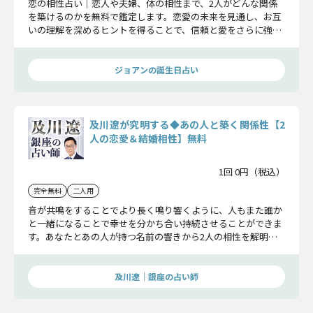
恋の相性占い｜恋人や夫婦、体の相性まで、2人がどんな関係
を築けるのかを無料で鑑定します。恋愛の未来を見通し、お互
いの理解を深めるヒントを得ることで、信頼と愛をさらに強固
なものにしていきましょう。
ジョアンの誕生日占い
及川遼が究明する◆あの人と築く関係性【2
人の恋愛＆結婚相性】無料
1回 0円（税込）
完全無料
二人用
音が共鳴をすることでより長く鳴り響くように、人もまた誰か
と一緒になることで幸せを分かち合い持続させることができま
す。あなたとあの人が持つ名前の響きから2人の相性を解明。
この先で、どんな関係性を築くことができるのかお話ししま
す。
及川遼｜銀座の占い師