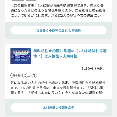
【恋の相性霊視】2人に繋がる縁を蛇眼霊視で暴き、恋人や夫
婦になったらどのような関係を築くのか、恋愛相性と結婚相性
について明らかにします。さらに2人の現状や次の進展につい
てもお教えしましょう。
現実暴く◆蛇神の巫女 七神徳香
無料相性◆的確に見極め【2人は結ばれる運
命？】恋人相性＆夫婦相性
1回 0円（税込）
完全無料
二人用
気になるあの人との相性を細かく鑑定。恋愛相性から結婚相性
まで、2人の性質を見極め、未来を読み解きます。「関係は進
展する？」「相性は本当に良い？」そんなあなたの疑問を解決
し、恋の未来を確かめましょう。
木村忠義の情報推命学