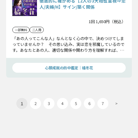
徹底的に確かめる【2人の3大相性霊視⇒恋
人/夫婦/H】サイン/築く関係
1回 1,650円（税込）
一部無料
二人用
「あの人ってこんな人」なんとなく心の中で、決めつけてしま
っていませんか？ その思い込み、実は恋を邪魔しているので
す。あなたとあの人、適切な関係や関わり方を理解すれば、2
人の距離感はグッと近づきこの恋は成就に自然に向かいます。
2人の相性を確かめていきましょう。
心願成就の的中鑑定｜橘冬花
1
2
3
4
5
6
7
>