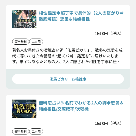
相性鑑定◆超丁寧で具体的【2人の繋がり⇒
徹底解読】恋愛＆結婚相性
1回 0円（税込）
完全無料
二人用
著名人お墨付きの凄腕占い師「卍馬ピカリ」。数多の恋愛を成
就に導いてきた今話題の“超ズバ当て鑑定を”お届けいたしま
す。まずはあなたとあの人、2人に隠された相性を丁寧に紐解
いていきます。きっとこの鑑定があなたの恋を動かすことにな
るでしょう……。
卍馬ピカリ｜四柱推命
無料恋占い※名前でわかる2人の絆◆恋愛＆
結婚相性/交際確率/次転機
1回 0円（税込）
完全無料
二人用