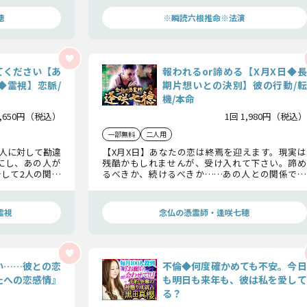
待っている二人の将来について占います。
穂
※瞬読六根推命※法演
てください【あ
報われるor諦める【X月X日◆長
◆霊視】恋脈/
期片想いとの決別】彼の行動/転
機/本命
1,650円（税込）
1回 1,980円（税込）
一部無料
二人用
人に対して勘違
【X月X日】あなたの恋は終焉を迎えます。現実は
にし、あの人が
残酷かもしれませんが、受け入れて下さい。諦め
して2人の関係
るべきか、続けるべきか……あの人との関係で迷
こととなるのか
っている方はご覧下さい。あの人が心に決めた本
命相手を教えます。
霊視
念仏の憑霊師・逢咲七穂
い……彼との恋
不倫◆何度確かめても不安。今日
たへの恋感情』
も明日も来年も、彼は私を愛して
る？