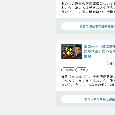
あの人の現在の恋愛事情について
ね。今、あの人は好きな人や恋人
うか？ この恋の脈有無や、今後
起こる転機について知り、2人の恋
進めていきましょう。
表裏で決断下す占◆御瀧
あの人……誰に夢
恋愛状況】恋心＆
進展
1回 
一部無料
二人用
好きになった相手、その恋愛状況
になってしまいますよね。今、誰
るのか。そして、あなたの他にも彼
ライバルはいるのか……この恋の
紐解いてきましょう。
木下レオン◆帝王占術