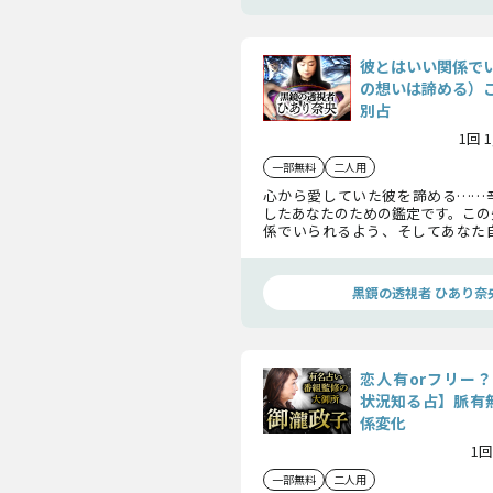
彼とはいい関係で
の想いは諦める）
別占
1回 
一部無料
二人用
心から愛していた彼を諦める……
したあなたのための鑑定です。この
係でいられるよう、そしてあなた
できるよう……想いも脈も、彼と
ついてお話しします。
黒鏡の透視者 ひあり奈
恋人有orフリー
状況知る占】脈有無
係変化
1回
一部無料
二人用