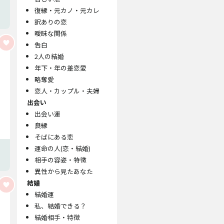
復縁・元カノ・元カレ
訳ありの恋
曖昧な関係
告白
2人の結婚
年下・年の差恋愛
略奪愛
恋人・カップル・夫婦
出会い
出会い運
良縁
そばにある恋
運命の人(恋・結婚)
相手の容姿・特徴
異性から見たあなた
結婚
結婚運
私、結婚できる？
結婚相手・特徴