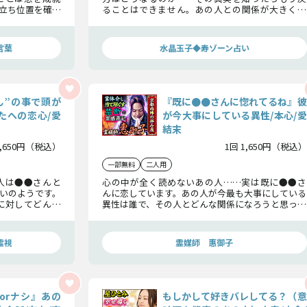
立ち位置を確か
ることはできません。あの人との関係が大きく変
ンスを確実なも
わってしまうでしょう。それでも、あの人との恋の
真実を知りたいのなら、水晶玉子がすべてお伝え
します。
言葉
水晶玉子◆寿ゾーン占い
ん”の事で頭が
『既に●●さんに惚れてるね』彼
たへの恋心/愛
が今大事にしている異性/本心/愛
結末
1,650円（税込）
1回 1,650円（税込）
一部無料
二人用
人は●●さんと
心の中が全く読めないあの人……実は既に●●さ
いのようです。
んに恋しています。あの人が今最も大事にしている
に対してどんな
異性は誰で、その人とどんな関係になろうと思って
お伝えします。
いるのか。あの人の胸中とあなたとの恋の行方を
鑑定します。
霊視
霊媒師 惠御子
orナシ』あの
もしかして好きバレしてる？（意