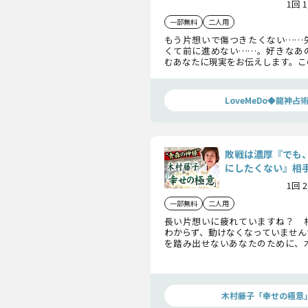
1回 
一部無料
二人用
もう片想いで傷つきたくない……
くて前に進めない……。好きなあ
むあなたに現実をお伝えします。こ
のか、そしてあの人はあなたを好
を受け止めて下さい。
LoveMeDo◆龍神占
敗戦は濃厚『でも
にしたくない』相
1回 
一部無料
二人用
長い片想いに疲れていますね？ 
わからず、動けなくなっていません
を踏み出せないあなたのために、
の心の中を透視！ 隠された本心
をお伝えします。あなたが想い続け
ないのです。
木村藤子「幸せの極意