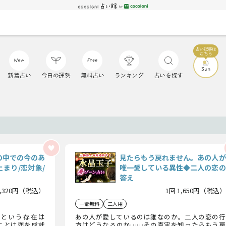
新着占い
今日の運勢
無料占い
ランキング
占いを探す
」
の中での今のあ
見たらもう戻れません。あの人が
まり/恋対象/
唯一愛している異性◆二人の恋の
答え
1,320円（税込）
1回 1,650円（税込）
一部無料
二人用
という存在は
あの人が愛しているのは誰なのか。二人の恋の行
ことは恋を成就
方はどうなるのか……その真実を知ったらもう戻