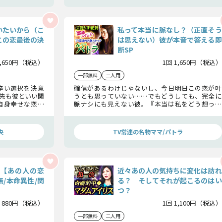
いたいから（こ
私って本当に脈なし？（正直そう
この恋最後の決
は思えない）彼が本音で答える即
断SP
1,650円（税込）
1回 1,650円（税込）
一部無料
二人用
辛い選択を決意
確信があるわけじゃないし、今日明日この恋が叶
先も彼といい関
うとも思っていない……でもどうしても、完全に
自身幸せな恋が
脈ナシにも見えない彼。『本当は私をどう想って
あなたの全てに
る？』『どうなりたい？』あなたの疑問に彼から
の答えをお届けします。
央
TV常連の名物ママ/パトラ
？【あの人の恋
近々あの人の気持ちに変化は訪れ
/本命異性/関
る？ そしてそれが起こるのはい
つ？
 880円（税込）
1回 1,100円（税込）
一部無料
二人用