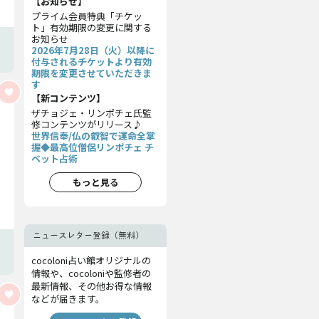
【お知らせ】
プライム会員特典「チケッ
ト」有効期限の変更に関する
お知らせ
2026年7月28日（火）以降に
付与されるチケットより有効
期限を変更させていただきま
す
【新コンテンツ】
ザチョジェ・リンポチェ氏監
修コンテンツがリリース♪
世界信奉/仏の叡智で運命全掌
握◆最高位僧侶リンポチェ チ
ベット占術
もっと見る
ニュースレター登録（無料）
cocoloni占い館オリジナルの
情報や、cocoloniや監修者の
最新情報、その他お得な情報
などが届きます。