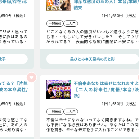
◆脈/存在/恋
味深な態度のあの人）本音/本命/
結末
1,650円（税込）
1回 1,650円（税込）
一部無料
二人用
アリだと思って
どことなくあの人の態度がいつもと違うように感
恋に脈はあるの
じる……もしかして好きバレした？ そしてウザ
う思っているの
がられてる？ 表面的な態度に無闇に不安になる
係へと変化する
必要はありませんよ。あの人の本当の気持ち、そ
してこの恋の結末を星ひとみが天星術で詳しくお
伝えします。
政子
星ひとみ◆天星術の光と影
ってる？【片想
不倫◆あなたは幸せになれますよ
彼の本命異性/
【二人の将来性/覚悟/本音/決
断】
1,650円（税込）
1回 1,650円（税込）
一部無料
二人用
は何も感じてな
不倫は幸せになれないってよく聞きますよね。で
上に、あの人の
も不安になる必要はありません。あなたはこの関
らは知り得ない
係を貫き、幸せな未来を手に入れることができるん
気持ちと本当の
ですよ。法演があの人の本音を読み解き、この先に