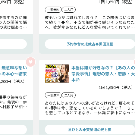
1,650円（税込）
1回 1,650円（税込）
一部無料
二人用
失恋するのが怖
彼もいつかは離れてしまう？ この関係はいつま
の人の関係で悩
で続く？◆今、不安で胸が張り裂けそうなあなた
の恋は脈ありな
へ。彼が今あなたにどんな愛を抱いてくれている
きなのか、真実
のか、この先ずっとあなたを想い続けてくれるの
か。明らかにしますね。
術
予約争奪の成就占◆黒田真櫻
、無意味な想い
本当は誰が好きなの？【あの人の
手の本心〜結末
恋愛事情】理想の恋人・恋脈・大
本命
2,200円（税込）
1回 1,650円（税込）
一部無料
二人用
相手の気持ちが
か。最後の一歩
あなたにはあの人への想いがあるけれど、肝心のそ
木村藤子が相手
の相手は今、恋をしているのでしょうか？ もし
や二人の恋結末
も恋しているとするなら、一体誰に夢中になって
た事は無駄では
いるのか……あの人の恋愛事情を詳しく見ていき
ましょう。あの人の中にどんな理想や憧れがあるの
か明らかにします。
」
星ひとみ◆天星術の光と影