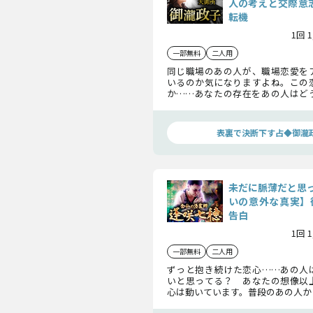
人の考えと交際意志
転機
1回 
一部無料
二人用
同じ職場のあの人が、職場恋愛を
いるのか気になりますよね。この
か……あなたの存在をあの人はど
か……そして2人の関係が、恋愛関
転機をお伝えします。
表裏で決断下す占◆御瀧
未だに脈薄だと思
いの意外な真実】
告白
1回 
一部無料
二人用
ずっと抱き続けた恋心……あの人
いと思ってる？ あなたの想像以
心は動いています。普段のあの人か
心の奥にある、あなたへの特別な