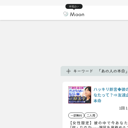
本格占い
キーワード 「あの人の本命
ハッキリ断言◆彼
なたって？⇒友達止
本命
1回 
一部無料
二人用
【女性限定】彼の中で今あなた
「何」なのか……現状を見極める