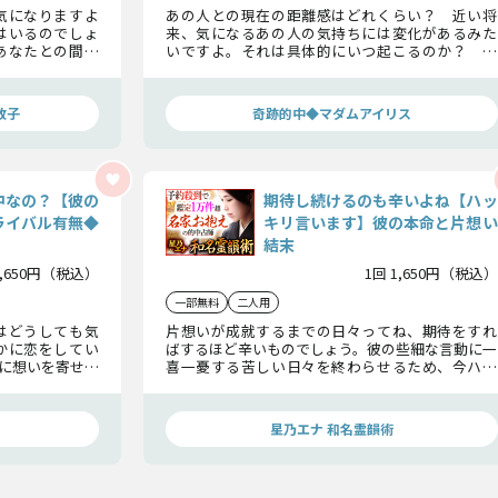
気になりますよ
あの人との現在の距離感はどれくらい？ 近い将
はいるのでしょ
来、気になるあの人の気持ちには変化があるみた
あなたとの間に
いですよ。それは具体的にいつ起こるのか？ 変
の歩みをさらに
化が起きた後の、あの人の気持ちや二人の最終関
係まで……ひとつひとつ鑑定をしていきましょう。
政子
奇跡的中◆マダムアイリス
中なの？【彼の
期待し続けるのも辛いよね【ハッ
ライバル有無◆
キリ言います】彼の本命と片想い
結末
1,650円（税込）
1回 1,650円（税込）
一部無料
二人用
はどうしても気
片想いが成就するまでの日々ってね、期待をすれ
かに恋をしてい
ばするほど辛いものでしょう。彼の些細な言動に一
に想いを寄せる
喜一憂する苦しい日々を終わらせるため、今ハッ
現状・行く末を
キリお伝えします、彼の本命の女性はXXさん、あ
なたの恋の結末は……
星乃エナ 和名霊韻術