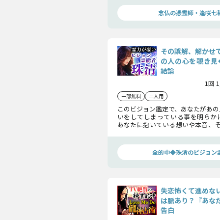
想いを知って下さい。
念仏の憑霊師・逢咲七
その誤解、解かせ
の人の心を覗き見
結論
1回 
一部無料
二人用
このビジョン鑑定で、あなたがあの
いをしてしまっている事を明らか
あなたに抱いている想いや本音、そ
がどのような恋の結末を迎える
を、視てみましょう。
全的中◆珠清のビジョン
失恋怖くて進めな
は脈あり？『あな
告白