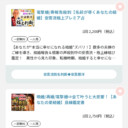
電撃婚/寿報告殺到【名前が導くあなたの結
婚】安斎流極上プレミア占
1回 2,200円（税込）
一部無料
一人用
【あなたが“本当に幸せになれる結婚”ズバリ！】数多の夫婦の
ご縁を導き、結婚報告＆感謝の声殺到中の安斎流・極上縁結び
鑑定！ 異性から見た印象、転機時期、結婚すると幸せになれ
る相手の特徴、その人の“名前”まで、あなたの愛と結婚の全貌
を明らかにします！
安斎流姓名判断◆安斎勝洋
晩婚/再婚/電撃婚⇒全て叶うと大反響！【あ
なたの愛結婚】良縁鑑定書
1回 2,750円（税込）
一部無料
一人用