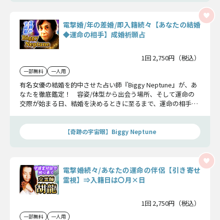
電撃婚/年の差婚/即入籍続々【あなたの結婚
◆運命の相手】成婚祈願占
1回 2,750円（税込）
一部無料
一人用
有名女優の結婚を的中させた占い師『Biggy Neptune』が、あ
なたを徹底鑑定！ 容姿/体型から出会う場所、そして運命の
交際が始まる日、結婚を決めるときに至るまで、運命の相手と
の全てを余すところなくお伝えします！
【奇跡の宇宙眼】Biggy Neptune
電撃婚続々/あなたの運命の伴侶【引き寄せ
霊視】⇒入籍日は〇月×日
1回 2,750円（税込）
一部無料
一人用