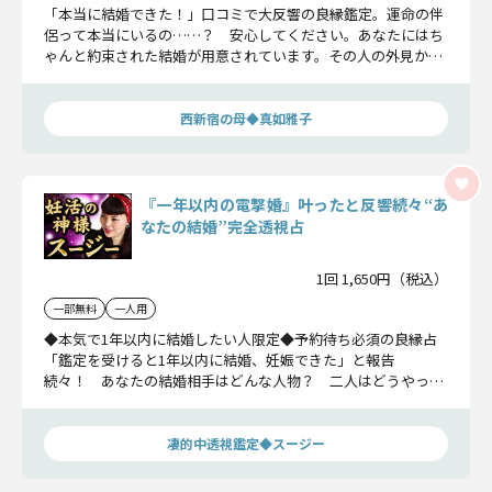
「本当に結婚できた！」口コミで大反響の良縁鑑定。運命の伴
侶って本当にいるの……？ 安心してください。あなたにはち
ゃんと約束された結婚が用意されています。その人の外見から
職業、入籍する日付まで。すべて詳細にお伝えします！
西新宿の母◆真如雅子
『一年以内の電撃婚』叶ったと反響続々“あ
なたの結婚”完全透視占
1回 1,650円（税込）
一部無料
一人用
◆本気で1年以内に結婚したい人限定◆予約待ち必須の良縁占
「鑑定を受けると1年以内に結婚、妊娠できた」と報告
続々！ あなたの結婚相手はどんな人物？ 二人はどうやって
出会い、結婚に至るの？ さあ次はあなたが結婚する番です！
凄的中透視鑑定◆スージー