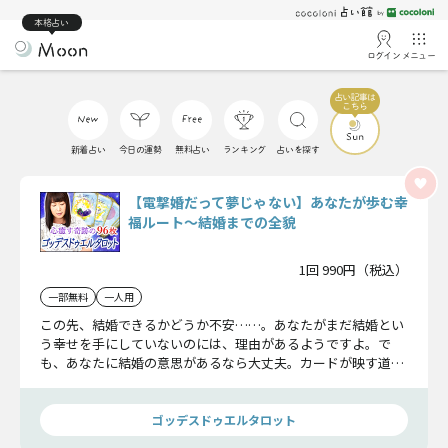
本格占い
ログイン
メニュー
新着占い
今日の運勢
無料占い
ランキング
占いを探す
【電撃婚だって夢じゃない】あなたが歩む幸
福ルート〜結婚までの全貌
1回 990円（税込）
一部無料
一人用
この先、結婚できるかどうか不安……。あなたがまだ結婚とい
う幸せを手にしていないのには、理由があるようですよ。で
も、あなたに結婚の意思があるなら大丈夫。カードが映す道し
るべを知ることで、その幸せは約束されるはずです。
ゴッデスドゥエルタロット