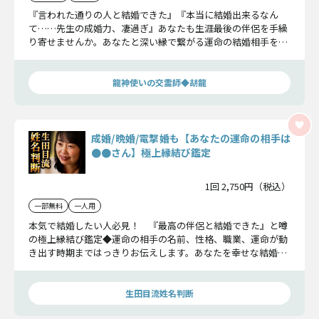
『言われた通りの人と結婚できた』『本当に結婚出来るなん
て……先生の成婚力、凄過ぎ』あなたも生涯最後の伴侶を手繰
り寄せませんか。あなたと深い縁で繋がる運命の結婚相手を特
定し、一目で見極める特徴をお伝えします！ 胡龍の結婚成就
霊視をぜひご体感ください。
龍神使いの交霊師◆胡龍
成婚/晩婚/電撃婚も【あなたの運命の相手は
●●さん】極上縁結び鑑定
1回 2,750円（税込）
一部無料
一人用
本気で結婚したい人必見！ 『最高の伴侶と結婚できた』と噂
の極上縁結び鑑定◆運命の相手の名前、性格、職業、運命が動
き出す時期まではっきりお伝えします。あなたを幸せな結婚へ
と導きましょう。
生田目流姓名判断