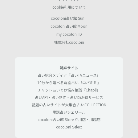
cookie利用について
cocoloni占い館 Sun
cocoloni占い館 Moon
my cocoloni ID
株式会社cocoloni
姉妹サイト
占い総合メディア『占いTVニュース』
10分から選べる電話占い『ロバミミ』
チャット占いでお悩み相談『Chapli』
占いAPI・占い制作・占い師派遣サ―ビス
話題の占いサイトが大集合 占いCOLLECTION
電話占いシェリール
cocoloni占い館 Store 立川店・川越店
cocoloni Select