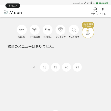
本格占い
ログイン
メニュー
新着占い
今日の運勢
無料占い
ランキング
占いを探す
該当のメニューはありません。
<
18
19
20
21