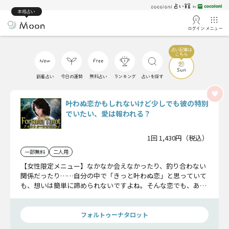
本格占い
ログイン
メニュー
新着占い
今日の運勢
無料占い
ランキング
占いを探す
叶わぬ恋かもしれないけど少しでも彼の特別
でいたい、愛は報われる？
1回 1,430円（税込）
一部無料
二人用
【女性限定メニュー】なかなか会えなかったり、釣り合わない
関係だったり……自分の中で「きっと叶わぬ恋」と思っていて
も、想いは簡単に諦められないですよね。そんな恋でも、あな
たが幸せを感じられる瞬間は訪れるのでしょうか？ タロット
で愛の行方を占います。
フォルトゥーナタロット