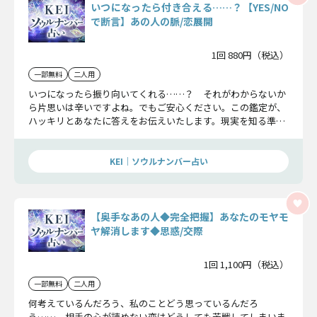
いつになったら付き合える……？【YES/NO
で断言】あの人の脈/恋展開
1回 880円（税込）
一部無料
二人用
いつになったら振り向いてくれる……？ それがわからないか
ら片思いは辛いですよね。でもご安心ください。この鑑定が、
ハッキリとあなたに答えをお伝えいたします。現実を知る準備
が出来た方からお進みください。
KEI｜ソウルナンバー占い
【奥手なあの人◆完全把握】あなたのモヤモ
ヤ解消します◆思惑/交際
1回 1,100円（税込）
一部無料
二人用
何考えているんだろう、私のことどう思っているんだろ
う……。相手の心が読めない恋はどうしても苦戦してしまいま