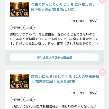
今日できっぱりケリつける≪XX年片想い⇒
終≫相手の心/告白/新しい恋
1回 1,980円（税込）
一部無料
二人用
進展ないままXX年。今更告白も、諦めることもできないのな
ら、あなたが納得できるまであの人の本心を全てお聞かせしま
す。片想いの成就か新しい恋か。確実に訪れる結末を知り、長
い恋煩いにケリをつけましょう。
夢叶える大僧正◆佐藤法偀
両想いになる/愛し合える【2人の宿縁紐解
く/成就寺32章】全本音/結末
1回 3,190円（税込）
一部無料
二人用
【両想いになれる/恋成就報告殺到】恋しいあの人と愛し合い