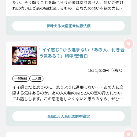
たい。そう願うことを恥じらう必要はありません。想いが強け
れば強いほど恋の縁は深まるもの。あなたの想いを縁の力に変
え、恋の成就へと導きましょう。
夢叶える大僧正◆佐藤法偀
“イイ感じ”から進まない「あの人、付き合
う気ある？」胸中/恋告白
1回 1,650円（税込）
一部無料
二人用
イイ感じだと思うのに、思うように進展しない……あの人に交
際する気はあるのか。あの人の胸の内と2人の恋の行方につい
てお話しします。この恋を逃したくないと思うのなら、ぜひこ
の鑑定に耳を傾けて下さい。
全国1万人鳥肌の的中鑑定