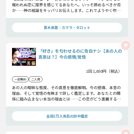
報われぬ恋に限界を感じてるあなたへ。いっそ諦めるべきか否
か……神の結論をキッパリお伝えします。これでようやく吹っ
切れるでしょう！
青木泉蓉｜カマラ・タロット
「好き」を匂わせるのに告白ナシ【あの人の
真意は？】今の感情/覚悟
1回 1,650円（税込）
一部無料
二人用
あの人の曖昧な態度、その真意を徹底解明。今の感情、本音の
理由、そして覚悟の有無まで詳しく鑑定します。あなたとの関
係に踏み込まない本当の理由とは……この恋がどう進展するの
か、はっきりと読み解きます。
全国1万人鳥肌の的中鑑定