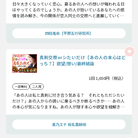
日々大きくなっていく恋心。募るあの人への想いが報われる日
はやってくるのでしょうか。あの人が抱いているあなたへの感
情を読み解き、今の関係が恋人同士の交際へと進展していくの
か、その可能性に迫ります。
四柱推命【平野五行研究所】
真剣交際orシたいだけ【あの人の本心はど
っち？】欲望/想い/最終結論
1回 1,650円（税込）
一部無料
二人用
「あの人は私と真剣に付き合う気ある？ それともただシたい
だけ？」あの人からの誘いに乗るべきか断るべきか……あの人
の本心が気になりますね。あの人が隠す本心や欲望を紐解き、
この恋の最終結論をお伝えします。
星乃エナ 和名霊韻術