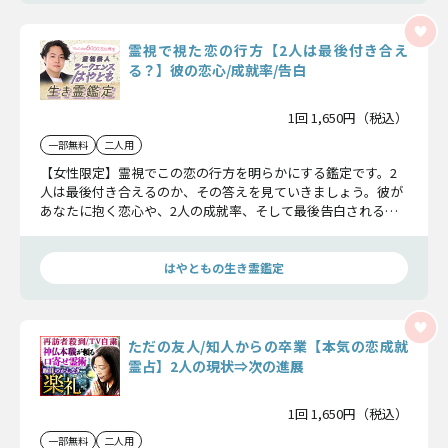
霊視で視た恋の行方【2人は最後付き合え
る？】彼の恋心/成就率/告白
1回 1,650円（税込）
一部無料
二人用
【女性限定】霊視でこの恋の行方を明らかにする鑑定です。2
人は最後付き合えるのか、その答えを見ていきましょう。彼が
あなたに抱く恋心や、2人の成就率、そして最後告白されるか
否かについて詳しくお話します。
はやともの生き霊鑑定
ただの友人/知人からの卒業【本気の恋成就
霊占】2人の現状⇒次の進展
1回 1,650円（税込）
一部無料
二人用