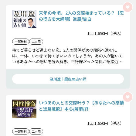
来年の今頃、2人の交際始まっている？【恋
の行方を大解明】進展/告白
1回 1,650円（税込）
一部無料
二人用
待てど暮らせど進まない恋。2人の関係が次の段階へ進むに
は、一体、いつまで待てばいいのでしょうか。あの人が抱いて
いるあなたへの想いを読み解き、平行線だった関係が急接近す
る日。そして、その先にある2人の恋の行方を明らかにしま
す。
及川遼｜銀座の占い師
いつあの人との交際叶う？【あなたへの感情
と進展意欲】本心/解消/終
1回 1,650円（税込）
一部無料
二人用