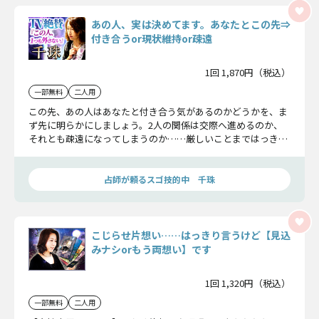
あの人、実は決めてます。あなたとこの先⇒
付き合うor現状維持or疎遠
1回 1,870円（税込）
一部無料
二人用
この先、あの人はあなたと付き合う気があるのかどうかを、ま
ず先に明らかにしましょう。2人の関係は交際へ進めるのか、
それとも疎遠になってしまうのか……厳しいことまではっきり
言うのでお聞きください。
占師が頼るスゴ技的中 千珠
こじらせ片想い……はっきり言うけど【見込
みナシorもう両想い】です
1回 1,320円（税込）
一部無料
二人用