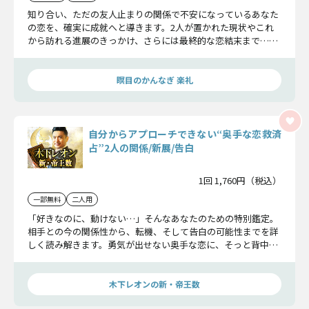
知り合い、ただの友人止まりの関係で不安になっているあなた
の恋を、確実に成就へと導きます。2人が置かれた現状やこれ
から訪れる進展のきっかけ、さらには最終的な恋結末まで……
しっかりお伝えしていきましょう。
瞑目のかんなぎ 楽礼
自分からアプローチできない“奥手な恋救済
占”2人の関係/新展/告白
1回 1,760円（税込）
一部無料
二人用
「好きなのに、動けない…」そんなあなたのための特別鑑定。
相手との今の関係性から、転機、そして告白の可能性までを詳
しく読み解きます。勇気が出せない奥手な恋に、そっと背中を
押すメッセージをお届けします。
木下レオンの新・帝王数