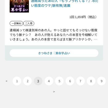
連絡減ったあの人『もうフラれてる？』冷た
い態度のワケ/脈有無/進展
1回 1,650円（税込）
一部無料
二人用
連絡減って疎遠気味のあの人。やっと話せてもそっけない態度
でもう脈ナシ？ あの人が抱えるあなたへの本音を今紐解いて
いきましょう。あの人の本音で言えばまだ脈アリかナシか、今
後の進展についてもお伝えします。
きつねさま｜算命学占い
3
<
1
2
4
5
6
7
8
9
>