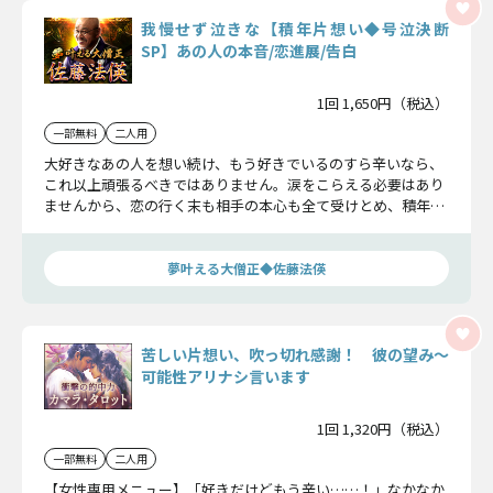
我慢せず泣きな【積年片想い◆号泣決断
SP】あの人の本音/恋進展/告白
1回 1,650円（税込）
一部無料
二人用
大好きなあの人を想い続け、もう好きでいるのすら辛いなら、
これ以上頑張るべきではありません。涙をこらえる必要はあり
ませんから、恋の行く末も相手の本心も全て受けとめ、積年の
片想いに別れを告げましょう。
夢叶える大僧正◆佐藤法偀
苦しい片想い、吹っ切れ感謝！ 彼の望み〜
可能性アリナシ言います
1回 1,320円（税込）
一部無料
二人用
【女性専用メニュー】「好きだけどもう辛い……！」なかなか