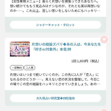
【女性専用メニュー】長らく片想いを頑張ってきたあなたへ。
想い続けてももう見込みはナシなのか、それとも実は両想いな
のか……。これ以上、苦しい思いをしないためにもハッキリと
お伝えいたしますね。
シャドーキャット・タロット
片想いの結論ズバリ◆あの人は、今あなたを
『好きor対象外』本音/終
1回 1,650円（税込）
一部無料
二人用
片想いはいつまで続いていくのか。この先に2人が「恋人」に
なれるのかどうか……。見えない恋の状況を整理して、今日こ
の場でこの恋の結論をハッキリとさせていきましょう。あの人
の正直な想い、知ってください。
大久保占い研究室◆四柱推命