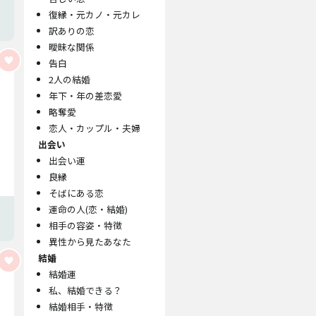
復縁・元カノ・元カレ
訳ありの恋
曖昧な関係
告白
2人の結婚
年下・年の差恋愛
略奪愛
恋人・カップル・夫婦
出会い
出会い運
良縁
そばにある恋
運命の人(恋・結婚)
相手の容姿・特徴
異性から見たあなた
結婚
結婚運
私、結婚できる？
結婚相手・特徴