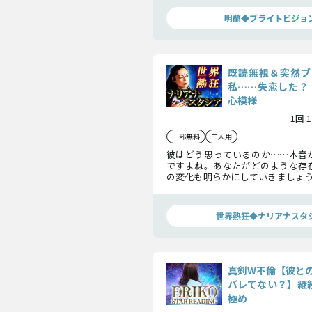
極めてみてくださいね。
明蘭◆ブライトビジョ
既読無視＆突然ブ
私……失恋した？
心模様
1回 
一部無料
二人用
彼はどう思っているのか……本音
ですよね。あなたがどのような存
の変化も明らかにしていきましょう
行き着く最後の関係と恋の真実を
取りください。
世界熱狂◆ナリアナスタ
真剣W不倫【彼と
バレてない？】継続
極め