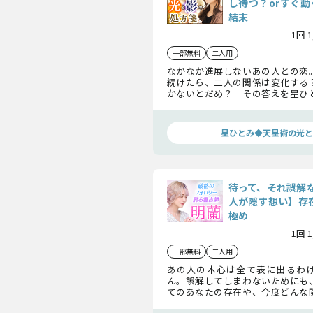
し待つ？orすぐ動
結末
1回 
一部無料
二人用
なかなか進展しないあの人との恋
続けたら、二人の関係は変化する
かないとだめ？ その答えを星ひ
ます。あの人の本音、望んでいるこ
末までをすべてお伝えしましょう。
星ひとみ◆天星術の光と
待って、それ誤解
人が隠す想い】存在
極め
1回 
一部無料
二人用
あの人の本心は全て表に出るわ
ん。誤解してしまわないためにも
てのあなたの存在や、今度どんな
を求めているかを知り、この恋を続