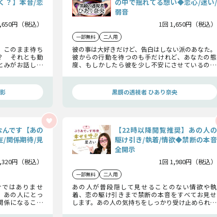
く？】本音/恋
の中で揺れてる想い◆恋心/迷い/
弱音
1,650円（税込）
1回 1,650円（税込）
一部無料
二人用
。このまま待ち
彼の事は大好きだけど、告白はしない派のあなた。
？ それとも動
彼からの行動を待つのも手だけれど、あなたの態
とみがお話しし
度、もしかしたら彼を少し不安にさせているのか
と、恋の最終結
も……彼の悩みと迷いを取り除き、彼からの告白を
引き出しましょう。
影
黒鏡の透視者 ひあり奈央
なんです【あの
【22時以降閲覧推奨】あの人の
/関係期待/見
駆け引き/執着/情欲◆禁断の本音
全開示
1,320円（税込）
1回 1,980円（税込）
一部無料
二人用
けではありませ
あの人が普段隠して見せることのない情欲や執
、あの人にとっ
着、恋の駆け引きまで禁断の本音をすべてお見せ
関係になること
します。あの人の気持ちをしっかり受け止められる
けるかどうか見
ように、心を落ち着けてじっくりと向き合える時