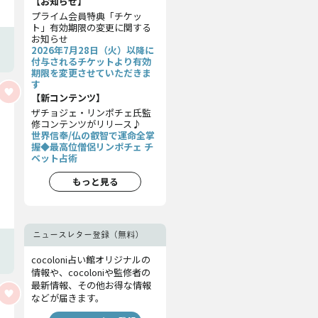
【お知らせ】
プライム会員特典「チケッ
ト」有効期限の変更に関する
お知らせ
2026年7月28日（火）以降に
付与されるチケットより有効
期限を変更させていただきま
す
【新コンテンツ】
ザチョジェ・リンポチェ氏監
修コンテンツがリリース♪
世界信奉/仏の叡智で運命全掌
握◆最高位僧侶リンポチェ チ
ベット占術
もっと見る
ニュースレター登録（無料）
cocoloni占い館オリジナルの
情報や、cocoloniや監修者の
最新情報、その他お得な情報
などが届きます。