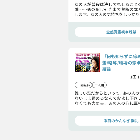
あの人が普段は決して見せること
着……恋の駆け引きまで禁断の本
します。あの人の気持ちをしっかり
ように、心を落ち着けてじっくり
間に閲覧をおすすめします。
全感覚霊視◆珠希
『何も知らずに諦
差/略奪/職場の恋
結論
1回 
一部無料
二人用
難しい恋だからといって、あの人の
ないまま諦めるなんておよし下さ
なくても大丈夫、あの人の心に直
あなたへの本心もこの恋の本当の
明らかになりますよ。
瞑目のかんなぎ 楽礼