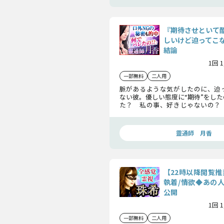
『期待させといて
しいけど迫ってこ
結論
1回 
一部無料
二人用
脈があるような気がしたのに、迫
ない彼。優しい態度に“期待”をし
た？ 私の事、好きじゃないの？
あなたのために、彼の本当の気持
お見せしましょう。
靈通師 月香
【22時以降閲覧推
執着/情欲◆あの
公開
1回 
一部無料
二人用