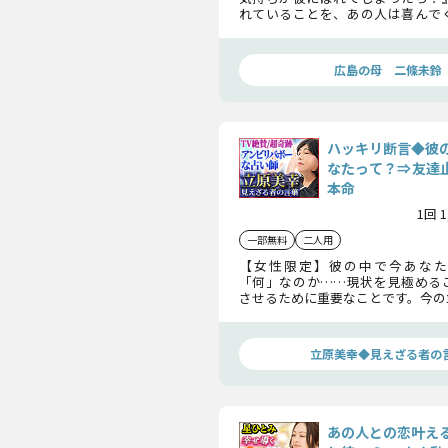
れていることを、あの人は喜んで
れとも困らせてしまうのか……彼
の結論をお伝えします。
広島の母 二條未鈴
ハッキリ断言◆彼
なたって？⇒友達止
本命
1回 
一部無料
二人用
【女性限定】彼の中で今あなた
「何」なのか……現状を見極める
させるために重要なことです。今の
め、今後の彼の心の動き知り、チャ
のにしていきましょう。
立原美幸◆見えざる者の
あの人との恋叶え