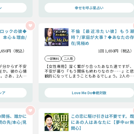
間に閲覧をおすすめします。
ン
幸せを呼ぶ星占い
ロックの彼◆
不倫【最近冷たい彼】もう潮
 本心＆理由/
時？/家庭が大事？◆あなたの存
在/見極め
1,650円（税込）
1回 1,650円（税込）
一部無料
二人用
が分からず不安
【女性専用】深く繋がり合ったあなた達ですが、
在か。彼の心情
不安が募り『もう関係も終わりなのか……』と悲
。さあ、2人が
観的になってしまうこともあるでしょう。2人の愛
どうぞ、お受け
が燃え上がり、さらに愛を深めていくために、今必
要なこと、お話ししていきます。
シア
Love Me Do◆絶対数
の関係、誰かに
この恋に駆け引きは不要です。既
の先/本心/見
にあの人はあなたに【夢中or無
関心】