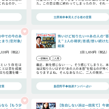
くれるのか、そ
た。この恋は既に終わってしまったのか、それと
の本音とこの恋
も進展するための転機は訪れるのか、恋の行方を
一緒に見ていきましょう。
立原美幸◆見えざる者の言葉
の中での今のあ
怖いけど知りたい⇒あの人の“答
まり/恋対象/
え” 2人の現状/思惑/想い続けた
結末
1,320円（税込）
1回 1,650円（税込）
一部無料
二人用
という存在は
最近、脈を感じない……。そう感じてしまうと、本
ことは恋を成就
当は知りたいはずの“あの人の本音”を知るのが怖く
立ち位置を確か
なりますよね。そんなあなたに、二人の現状、あ
ンスを確実なも
の人の思惑をお教えします。あなたが想い続けた先
に、どんな結末が訪れるのかお伝えしましょう。
言葉
島田秀平◆強運ナンバー占い
るなら【もう少
【告白しない派は一回見て】今彼