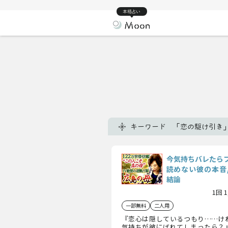
本格占い
キーワード 「恋の駆け引き
今気持ちバレたら
読めない彼の本音/
結論
1回 
一部無料
二人用
『恋心は隠しているつもり……け
気持ちが彼にばれてしまったら？