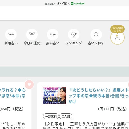
新着占い
今日の運勢
無料占い
ランキング
占いを探す
」
フラれる？◆心
『次どうしたらいい？』進展スト
思惑/本命/恋
ップ中の恋◆彼の本音/合図/きっ
かけ
1,650円（税込）
1回 880円（税込）
一部無料
二人用
れどもし、私の
【女性限定】「正直もう八方塞がり……」進展が
』あなたに想わ
完全にストップしてしまった恋にお悩みのあな