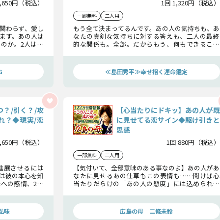
1,650円（税込）
1回 1,320円（税込）
一部無料
二人用
関わらず、愛し
もう全て決まってるんです。あの人の気持ちも、あ
ます。あの人は
なたの真剣な気持ちに対する答えも、二人の最終
のか。2人は今
的な関係も。全部。だからもう、何もできること
るのか、ハッキ
はない。何をしても、定められた二人の運命は、
変えられないのです。
G
≪島田秀平≫幸せ招く運命鑑定
？/引く？/攻
【心当たりにドキッ】あの人が既
れ？◆現実/恋
に見せてる恋サイン◆駆け引きと
思惑
1,650円（税込）
1回 880円（税込）
一部無料
二人用
進展させるには
【気付いて、全部意味のある事なのよ】あの人があ
は彼の本心を知
なたに見せるあの仕草もこの表情も……聞けば心
への感情、2人
当たりだらけの「あの人の態度」には込められた
の恋の道を開い
真意があるのです。1つ1つのサインに込められた
想いをお伝えします。
弘味
広島の母 二條未鈴