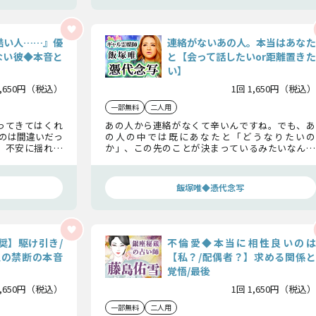
酷い人……』優
連絡がないあの人。本当はあなた
ない彼◆本音と
と【会って話したいor距離置きた
い】
1,650円（税込）
1回 1,650円（税込）
一部無料
二人用
ってきてはくれ
あの人から連絡がなくて辛いんですね。でも、あ
たのは間違いだっ
の人の中では既にあなたと「どうなりたいの
 不安に揺れる
か」、この先のことが決まっているみたいなんで
ちと恋の結末を
す。だから、あなたに見えていないその理由をひと
つ明らかにしていきますね。
飯塚唯◆憑代念写
奨】駆け引き/
不倫愛◆本当に相性良いのは
人の禁断の本音
【私？/配偶者？】求める関係と
覚悟/最後
1,650円（税込）
1回 1,650円（税込）
一部無料
二人用