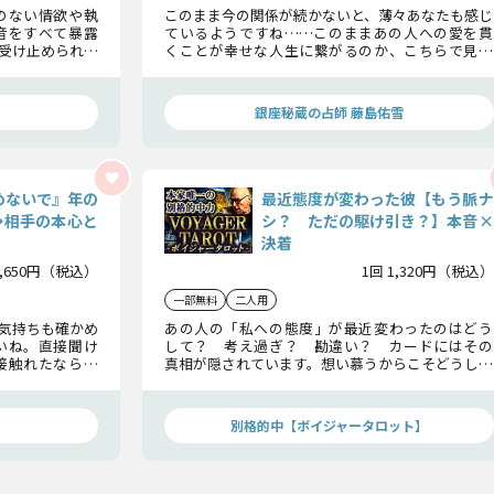
のない情欲や執
このまま今の関係が続かないと、薄々あなたも感じ
音をすべて暴露
ているようですね……このままあの人への愛を貫
受け止められる
くことが幸せな人生に繋がるのか、こちらで見て
と向き合える時
参りましょう。あなたの少し先の未来を自身の目で
確かめてください。
銀座秘蔵の占師 藤島佑雪
めないで』年の
最近態度が変わった彼【もう脈ナ
◆相手の本心と
シ？ ただの駆け引き？】本音×
決着
1,650円（税込）
1回 1,320円（税込）
一部無料
二人用
気持ちも確かめ
あの人の「私への態度」が最近変わったのはどう
いね。直接聞け
して？ 考え過ぎ？ 勘違い？ カードにはその
接触れたなら、
真相が隠されています。想い慕うからこそどうして
現実も、全てが
も気になるあの人の気持ち――。今の状況は？ どう
接するべき？ 逆に迷惑？ あの人の全感情と二
人の未来をお伝えします。
別格的中【ボイジャータロット】