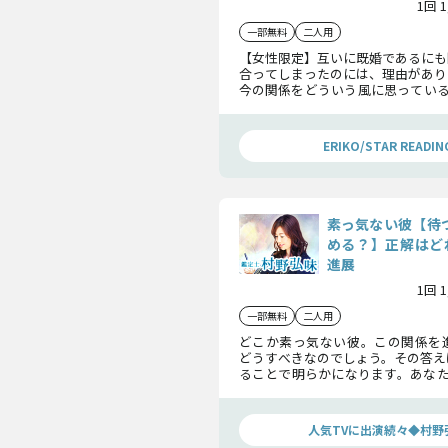
1回 
一部無料
二人用
【女性限定】互いに既婚であるにも
合ってしまったのには、理由があり
今の関係をどういう風に思っている
後どのような運命を辿ることとな
リお伝えします。
ERIKO/STAR READIN
素っ気ない彼【待つ
める？】正解はど
進展
1回 
一部無料
二人用
どこか素っ気ない彼。この関係を
どうすべきなのでしょう。その答え
ることで明らかになります。あなた
の現実……その1つ1つを知り、こ
ていきましょう。
人気TVに出演続々◆村野