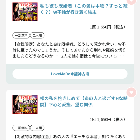
私も彼も既婚者（この愛は本物？ずっと続
く？）W不倫が行き着く結末
1回 1,650円（税込）
一部無料
二人用
【女性限定】あなたと彼は既婚者。どうして惹かれ合い、W不
倫に至ったのでしょうか。そしてあなたから別れや離婚を切り
出したらどうなるのか……2人を結ぶ宿縁と今後について、隠
す事なくお話しします。
LoveMeDo◆龍神占術
裸の私を抱きしめて【あの人と過ごすHな時
間】下心と愛撫、望む関係
1回 1,650円（税込）
一部無料
二人用
【刺激的な内容注意】あの人の『エッチな本音』知りたくあり