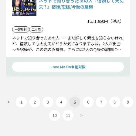
ネットで知り合ったあの人『信頼して大丈
夫？』宿縁/恋脈/今後の展開
1回 1,650円（税込）
一部無料
二人用
ネットで知り合ったあの人……まだ詳しく素性を知らないけれ
ど、信頼しても大丈夫かどうか気になりますよね。2人が出会
った宿縁や、この恋の脈有無、さらには2人の今後の展開につ
いて明らかにしていきましょう。
Love Me Do◆絶対数
5
<
1
2
3
4
6
7
8
9
10
11
>