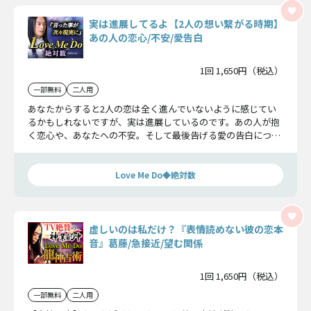
実は進展してるよ【2人の想い繋がる時期】
あの人の恋心/不安/愛告白
1回 1,650円（税込）
一部無料
二人用
あなたからすると2人の恋は全く進んでいないように感じてい
るかもしれないですが、実は進展しているのです。あの人が抱
く恋心や、あなたへの不安。そして最後告げる愛の告白につい
て、明らかにしていきましょう。
Love Me Do◆絶対数
虚しいのは私だけ？『表情読めない彼の恋本
音』葛藤/急接近/望む関係
1回 1,650円（税込）
一部無料
二人用