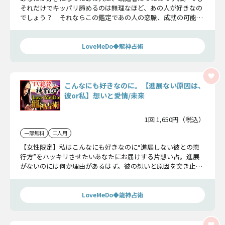
それだけでキッパリ諦めるのは無理なほど、あの人が好きなの
でしょう？ それならこの鑑定であの人の恋脈、成就の可能性
を知りませんか？
LoveMeDo◆龍神占術
こんなにも好きなのに。【進展ない原因は、
彼or私】想いと愛情/未来
1回 1,650円（税込）
一部無料
二人用
【女性限定】私はこんなにも好きなのに“進展しない彼との恋
行方”をハッキリさせたいあなたにお届けする片想い占。進展
がないのには何か理由があるはず。彼の想いと原因を突き止め
て、この恋を成就へと繋げていきましょう。
LoveMeDo◆龍神占術