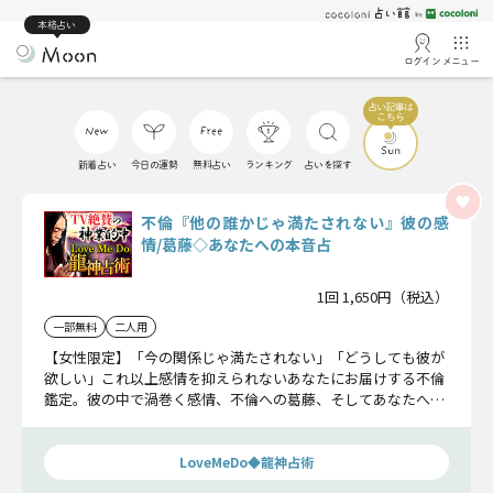
本格占い
ログイン
メニュー
新着占い
今日の運勢
無料占い
ランキング
占いを探す
不倫『他の誰かじゃ満たされない』彼の感
情/葛藤◇あなたへの本音占
1回 1,650円（税込）
一部無料
二人用
【女性限定】「今の関係じゃ満たされない」「どうしても彼が
欲しい」これ以上感情を抑えられないあなたにお届けする不倫
鑑定。彼の中で渦巻く感情、不倫への葛藤、そしてあなたへの
愛と本音と具体的に鑑定していきます。
LoveMeDo◆龍神占術