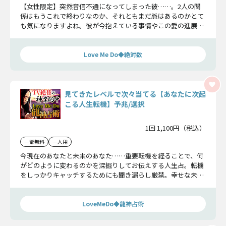
【女性限定】突然音信不通になってしまった彼……。2人の関
係はもうこれで終わりなのか、それともまだ脈はあるのかとて
も気になりますよね。彼が今抱えている事情やこの愛の進展有
無について、今ここでハッキリさせましょう。
Love Me Do◆絶対数
見てきたレベルで次々当てる【あなたに次起
こる人生転機】予兆/選択
1回 1,100円（税込）
一部無料
一人用
今現在のあなたと未来のあなた……重要転機を経ることで、何
がどのように変わるのかを深掘りしてお伝えする人生占。転機
をしっかりキャッチするためにも聞き漏らし厳禁。幸せな未来
を手にしてください。
LoveMeDo◆龍神占術