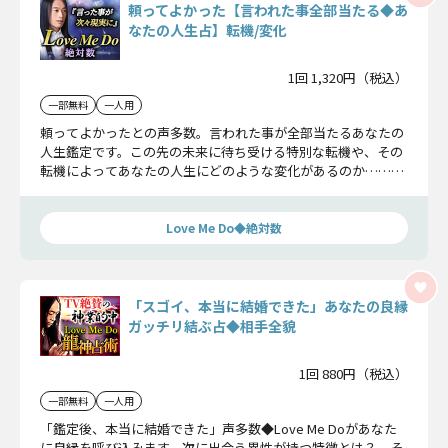
頼ってよかった【言われた事全部当たる◆あ
なたの人生占】転機/変化
1回 1,320円（税込）
一部無料
一人用
頼ってよかったとの声多数。言われた事が全部当たるあなたの
人生鑑定です。この先の未来に待ち受ける特別な転機や、その
転機によってあなたの人生にどのような変化があるのか……こ
こで、詳細に見ていきましょう。
Love Me Do◆絶対数
「スゴイ、本当に結婚できた」あなたの良縁
ガッチリ結ぶ占◆相手全貌
1回 880円（税込）
一部無料
一人用
「鑑定後、本当に結婚できた」声多数◆Love Me Doがあなた
に良縁を呼び込みます。次に出会う異性が持つ特徴とは？ そ