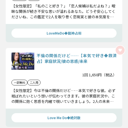
【女性限定】「私のこと好き？」「恋人候補は私だよね？」曖
昧な関係が続き不安な思いが溢れるあなた。どうぞ安心してく
ださいね、この鑑定で2人を取り巻く恋現実と彼の本気度を紐
解いて、恋の真実をお教えしましょう。
LoveMeDo◆龍神占術
不倫の関係だけど……【本気で好き◆救済
占】家庭状況/彼の思惑/未来
1回 1,650円（税込）
一部無料
二人用
【女性限定】今は不倫の関係だけど……本気で好きな彼。必ず
結ばれたいという想いが伝わってきます。彼の家庭状況や、こ
の関係に抱く思惑を内緒で覗いていきましょう。2人の未来に
ついて前向きな想像ができるようになります。
Love Me Do◆絶対数