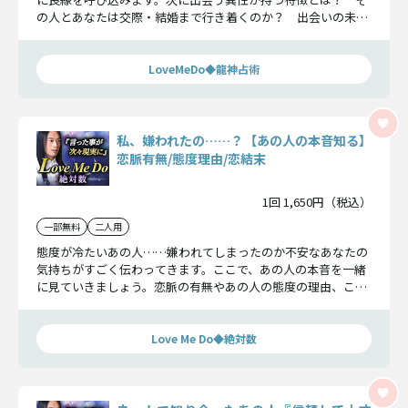
の人とあなたは交際・結婚まで行き着くのか？ 出会いの未来
を明かします。
LoveMeDo◆龍神占術
私、嫌われたの……？【あの人の本音知る】
恋脈有無/態度理由/恋結末
1回 1,650円（税込）
一部無料
二人用
態度が冷たいあの人……嫌われてしまったのか不安なあなたの
気持ちがすごく伝わってきます。ここで、あの人の本音を一緒
に見ていきましょう。恋脈の有無やあの人の態度の理由、この
恋の結末も明らかになりますよ。
Love Me Do◆絶対数