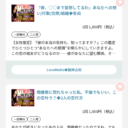
『彼、○○まで妄想してるわ』あなたへの想
い/行動/交際/結婚◆告白
1回 1,650円（税込）
一部無料
二人用
【女性限定】『彼の本当の気持ち、知ってますか？』この鑑定
でひとつひとつ“あなたへの感情”を明らかにしていきますよ。
この恋の結末がどうなるのか……彼があなたに望む関係、そし
て最終的に下す結論をお伝えいたします。
LoveMeDo◆龍神占術
既婚者に惚れちゃった私。不倫でもいい、こ
の恋叶う？◆2人の恋行方
1回 1,650円（税込）
一部無料
二人用
あなたが好きになったあの人は、既婚者だったのですね。でも