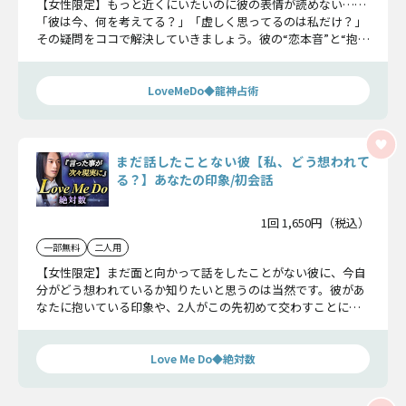
【女性限定】もっと近くにいたいのに彼の表情が読めない……
「彼は今、何を考えてる？」「虚しく思ってるのは私だけ？」
その疑問をココで解決していきましょう。彼の“恋本音”と“抱え
る葛藤”をお受け止めくださいね。
LoveMeDo◆龍神占術
まだ話したことない彼【私、どう想われて
る？】あなたの印象/初会話
1回 1,650円（税込）
一部無料
二人用
【女性限定】まだ面と向かって話をしたことがない彼に、今自
分がどう想われているか知りたいと思うのは当然です。彼があ
なたに抱いている印象や、2人がこの先初めて交わすことにな
る会話について、今一緒に見ていきましょう。
Love Me Do◆絶対数