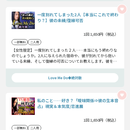
一度別れてしまった2人【本当にこれで終わ
り？】彼の未練/復縁可否
1回 1,650円（税込）
一部無料
二人用
【女性限定】一度別れてしまった２人……本当にもう終わりな
のでしょうか。2人に与えられた宿命や、彼が別れてから抱い
ている未練、そして復縁の可否についてお教えします。彼をこ
のまま想い続けるかどうかご判断くださいね。
Love Me Do◆絶対数
私のこと……好き？「曖昧関係⇒彼の生本音
占」現実＆本気度/恋進展
1回 1,650円（税込）
一部無料
二人用