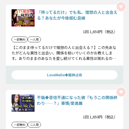
『待ってるだけ』でも私、理想の人と出会え
る？あなたが今後掴む良縁
1回 1,650円（税込）
一部無料
一人用
【このまま待ってるだけで理想の人と出会える？】この先あな
たがどんな異性と出会い、関係を紡いでいくのかお教えしま
す。ありのままのあなたを愛し続けてくれる異性は現れるので
しょうか？ 必見です。
LoveMeDo◆龍神占術
不倫◆音信不通になった彼『もうこの関係終
わり……？』事情/愛進展
1回 1,650円（税込）
一部無料
二人用