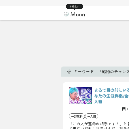
本格占い
キーワード 「結婚のチャン
まるで目の前にい
なたの生涯伴侶/全
入籍
1回 
一部無料
一人用
「この人が運命の相手です！」と
と来ないかもしれませんが、読み