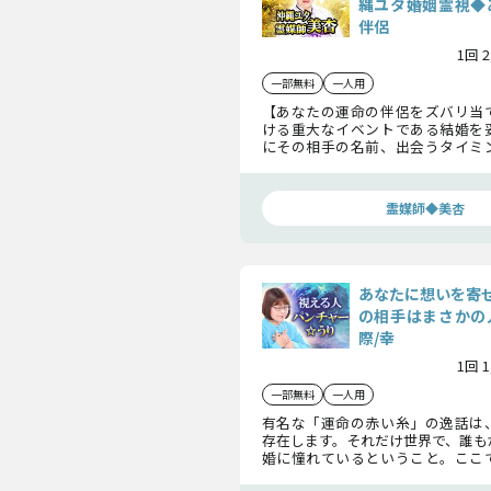
縄ユタ婚姻霊視◆
伴侶
1回 
一部無料
一人用
【あなたの運命の伴侶をズバリ当
ける重大なイベントである結婚を
にその相手の名前、出会うタイミ
現させる重要なメッセージなどあ
を見ていきます。
霊媒師◆美杏
あなたに想いを寄
の相手はまさかの
際/幸
1回 
一部無料
一人用
有名な「運命の赤い糸」の逸話は
存在します。それだけ世界で、誰も
婚に憧れているということ。ここ
を叶えてくれる相手、あなたの「