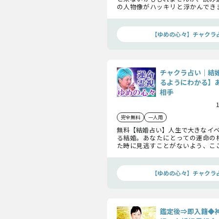
の人物像がハッキリと浮かんでき
相手との出会いから交際模様、入
事細かにお伝えします。いつまでも
でいられるように、結婚後の2人ま
【ゆめの心々】チャクラ
お教えしましょう。
チャクラ占い｜結
るようにわかる】
相手
完全無料
一人用
無料【結婚占い】人生で大きなイベ
る結婚。あなたにとっての運命の
た時に見逃すことがないよう、こ
婚運とお相手の特徴についてお伝え
お確かめください。
【ゆめの心々】チャクラ
鑑定後⇒即入籍◆