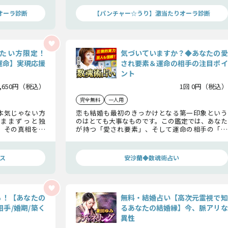
ぞ体験ください。
オーラ診断
【パンチャー☆うり】激当たりオーラ診断
たい方限定！
気づいていますか？◆あなたの愛
運命】実現応援
され要素＆運命の相手の注目ポイ
ント
1,650円（税込）
1回 0円（税込）
完全無料
一人用
本気じゃない方
恋も結婚も最初のきっかけとなる第一印象という
ままずっと独
のはとても大事なものです。この鑑定では、あなた
」その真相を猛
が持つ「愛され要素」、そして運命の相手の「見
ヌメロロジーで
極めポイント」について、お伝えいたします。この
】その実現を応
結果を最良のタイミングで活かせるよう、お役に
立ててくださいね。
ス
安沙蘭◆数魂術占い
も！【あなたの
無料・結婚占い【高次元霊視で知
手/婚期/築く
るあなたの結婚縁】今、脈アリな
異性