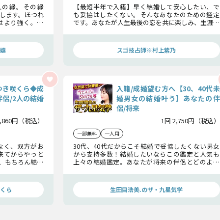
人の縁。その縁
【最短半年で入籍】早く結婚して安心したい、で
します。ほつれ
も妥協はしたくない。そんなあなたのための鑑定
はより強く。縁
です。あなたが人生最後の恋を共に楽しみ、生涯支
成就へ導く鑑定
え合う運命の相手を特定し、入籍日から夫婦の晩
年までお伝えします。
嬉
スゴ技占師※村上紫乃
ゆき咲くら◆成
入籍/成婚望む方へ【30、40代未
侶/2人の結婚
婚男女の結婚叶う】あなたの伴
侶/将来
2,860円（税込）
1回 2,750円（税込）
一部無料
一人用
なく、双方がお
30代、40代だからこそ結婚で妥協したくない男女
来てからやっと
から支持多数！結婚したいならこの鑑定と人気も
、もちろん結婚
上々の結婚鑑定。あなたが将来の伴侶とどのよう
す。あなたがそ
に出会い、結婚するのか……結婚後の生活までも
ロ“はゆき咲く
きっちりお答えします。
与えられている
くら
生田目浩美.のザ・九星気学