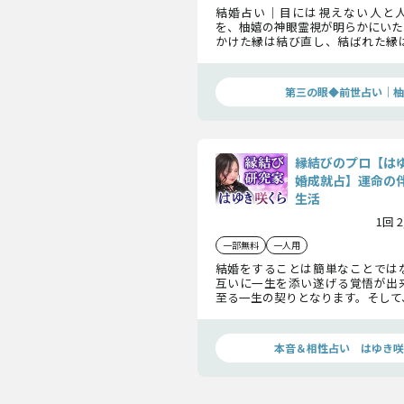
結婚占い｜目には視えない人と
を、柚嬉の神眼霊視が明らかにいた
かけた縁は結び直し、結ばれた縁
を結び直し、あなたの結婚を成婚
をどうぞ体験ください。
第三の眼◆前世占い｜柚
縁結びのプロ【は
婚成就占】運命の伴
生活
1回 
一部無料
一人用
結婚をすることは簡単なことでは
互いに一生を添い遂げる覚悟が出
至る一生の契りとなります。そして
した先には大きな幸せが待っていま
の幸せを掴むためにも、縁結びのプ
ら”が心を込めて、生まれながらに
本音＆相性占い はゆき咲
結婚縁についてお教えします。