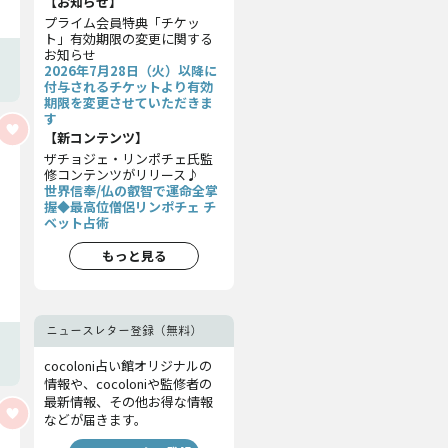
【お知らせ】
プライム会員特典「チケッ
ト」有効期限の変更に関する
お知らせ
2026年7月28日（火）以降に
付与されるチケットより有効
期限を変更させていただきま
す
【新コンテンツ】
ザチョジェ・リンポチェ氏監
修コンテンツがリリース♪
世界信奉/仏の叡智で運命全掌
握◆最高位僧侶リンポチェ チ
ベット占術
もっと見る
ニュースレター登録（無料）
cocoloni占い館オリジナルの
情報や、cocoloniや監修者の
最新情報、その他お得な情報
などが届きます。