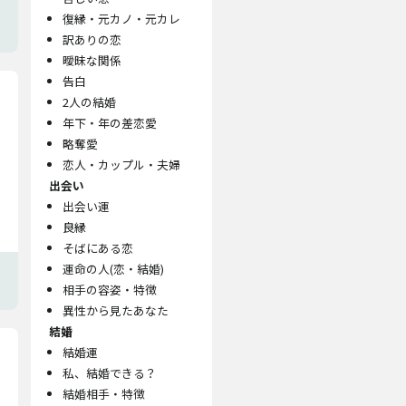
復縁・元カノ・元カレ
訳ありの恋
曖昧な関係
告白
2人の結婚
年下・年の差恋愛
略奪愛
恋人・カップル・夫婦
出会い
出会い運
良縁
そばにある恋
運命の人(恋・結婚)
相手の容姿・特徴
異性から見たあなた
結婚
結婚運
私、結婚できる？
結婚相手・特徴