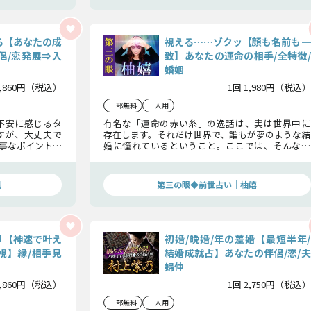
る【あなたの成
視える……ゾクッ【顔も名前も一
侶/恋発展⇒入
致】あなたの運命の相手/全特徴/
婚姻
2,860円（税込）
1回 1,980円（税込）
一部無料
一人用
不安に感じるタ
有名な「運命の赤い糸」の逸話は、実は世界中に
すが、大丈夫で
存在します。それだけ世界で、誰もが夢のような結
事なポイントを
婚に憧れているということ。ここでは、そんな夢
寄せることは可
を叶えてくれる相手、あなたの「運命の人」につ
極める重要なポ
いてお話しします。
風
第三の眼◆前世占い｜柚嬉
リ【神速で叶え
初婚/晩婚/年の差婚【最短半年/
視】縁/相手見
結婚成就占】あなたの伴侶/恋/夫
婦仲
2,860円（税込）
1回 2,750円（税込）
一部無料
一人用