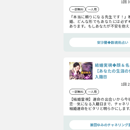
1回 
一部無料
一人用
『本当に頼りになる先生です！』
婚、どんな形でもあなたには必ず
あります。もしあなたが不安を抱え
せを手にするための最善の道をご案
運命の相手の詳細はもちろん、結
ついて全て明らかにします。
安沙蘭◆数魂術占い
結婚実現◆顔＆名
【あなたの生涯の
入籍日
1回 
一部無料
一人用
【結婚霊視】運命の出会いから今
恋…気になる入籍日まで、チャネリ
結婚運命をビタリと明らかにします
の伴侶となる方の顔や名前、特徴
えしましょう。
兼田ゆみのチャネリング