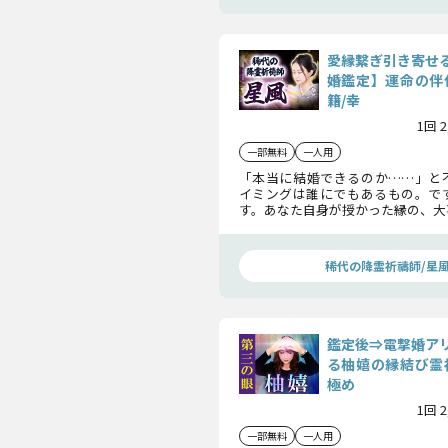
愛縁繋ぎ引き寄せ
婚鑑定】運命の伴
籍/幸
1回 
一部無料
一人用
「本当に結婚できるのか……」と
イミングは誰にでもあるもの。で
す。あなた自身が授かった縁の、大
押さえてさえいれば、婚期を引き
能なのです。あなたの結婚相手を見
イントをお教えしましょう。
稀代の降霊祈禱師/星
鑑定後⇒電撃婚ア
る柚嬉の縁結び霊
極め
1回 
一部無料
一人用