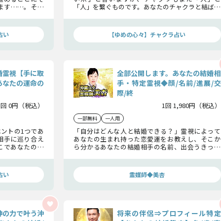
ます……。その
「人」を繋ぐものです。あなたのチャクラと結ばれ
籍後のことまで
た運命の相手はどのような人物なのでしょうか。
仲睦まじい関係
見た目や性格だけでなく、出会いから婚姻までの
でをも具体的に
詳細をお伝えいたします。
占い
【ゆめの心々】チャクラ占い
婚霊視【手に取
全部公開します。あなたの結婚相
あなたの運命の
手・特定霊視◆顔/名前/進展/交
際/終
1回 0円（税込）
1回 1,980円（税込）
一部無料
一人用
ントの1つであ
「自分はどんな人と結婚できる？」霊視によって
相手に巡り合え
あなたの生まれ持った恋愛運をお教えし、そこか
こであなたの結
ら分かるあなたの結婚相手の名前、出会うきっか
します。どうぞ
けなど、どのような交際を経て結婚にいたるか詳細
にお伝えします。
占い
霊媒師◆美杏
神の力で叶う沖
将来の伴侶⇒プロフィール特定