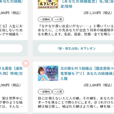
あなたの結婚/
【あなたの結婚鑑定】名/歳/容
姿/性格
2,860円（税込）
1回 1,320円（税込）
一部無料
一人用
てる】人生にお
『なかなか良い出会いがない……』と嘆いている
妥協しないため
あなたに、この先あなたが出会う将来の結婚相手
ングや結婚を実
をお教えします。名前、容姿、性格…全てを明らか
なたの結婚運命
にしていきますので、胸に留めておいて、チャンス
を逃さないで下さい。
『新・帝王占術』木下レオン
せる異性【運命
玉の輿も叶う結婚占【鑑定直後⇒
人物】特徴/交
電撃婚もアリ】あなたの結婚縁/
入籍
1,980円（税込）
1回 2,860円（税込）
一部無料
一人用
、実は世界中に
目には視えない人と人の縁。その縁を、あなたの
が夢のような結
オーラを視ることで明らかにします。ほつれかけた
では、そんな夢
縁は結び直し、結ばれた縁はより強く。縁を結び
運命の相手」に
直し、あなたの結婚を成婚成就へ導く鑑定をどう