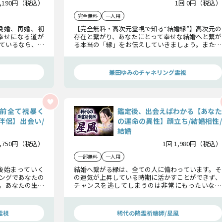
3,190円（税込）
1回 0円（税込）
完全無料
一人用
晩婚、再婚、初
【完全無料・高次元霊視で知る“結婚縁”】高次元の
幸せになる道が
存在と繋がり、あなたにとって幸せな結婚へと繋が
ているなら、幸
る本当の「縁」をお伝えしていきましょう。また、
内しましょう。
今あなたに好意を寄せている異性についても明ら
婚までの流れに
かにします。
兼田ゆみのチャネリング霊視
前全て視暴く
鑑定後、出会えばわかる【あなた
伴侶】出会い/
の運命の異性】顔立ち/結婚相性/
結婚
2,750円（税込）
1回 1,980円（税込）
一部無料
一人用
後始まっていく
結婚へ繋がる縁は、全ての人に備わっています。そ
ングであなたの
の運気が上昇している時期に活かすことができず、
。あなたの生涯
チャンスを逃してしまうのは非常にもったいない
についてもお伝
ことです。あなたを幸せに導く運命の人についてお
話しします。今あなたに訪れているチャンスを逃さ
ないで下さいね。
霊視
稀代の降霊祈禱師/星風