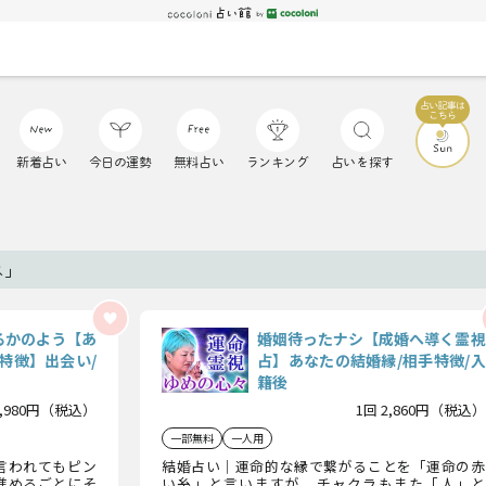
新着占い
今日の運勢
無料占い
ランキング
占いを探す
ス」
るかのよう【あ
婚姻待ったナシ【成婚へ導く霊視
特徴】出会い/
占】あなたの結婚縁/相手特徴/入
籍後
1,980円（税込）
1回 2,860円（税込）
一部無料
一人用
言われてもピン
結婚占い｜運命的な縁で繋がることを「運命の赤
進めるごとにそ
い糸」と言いますが、チャクラもまた「人」と