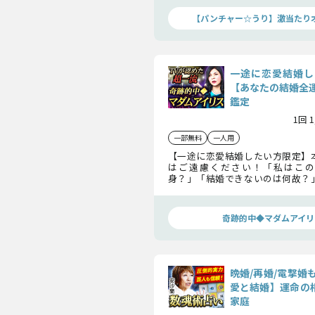
ついてお話しします。
【パンチャー☆うり】激当たり
一途に恋愛結婚し
【あなたの結婚全
鑑定
1回 
一部無料
一人用
【一途に恋愛結婚したい方限定】
はご遠慮ください！「私はこの
身？」「結婚できないのは何故？
烈に当たるマダムアイリスの最強
完全分析！【あなたの結婚全運命
援し運命を切開きます！
奇跡的中◆マダムアイリ
晩婚/再婚/電撃婚
愛と結婚】運命の相
家庭