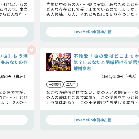
…けれど、あの
片想い中のあの人……彼は実際、あなたのことを
あります。本当
どんな存在として受け止めているのでしょうか。
からどんな行動
恋人候補、友人、それとも既に見切りをつけた相
るのか詳しくお
手なのか……彼の本心とあなたとの関係に下す結
論について鑑定します。
術
LoveMeDo◆龍神占術
い彼】もう潮
不倫愛『彼の愛はどこまで本
？◆あなたの存
気？』あなたと関係続ける覚悟/
離婚意志
1,650円（税込）
1回 1,650円（税込）
一部無料
二人用
なた達ですが、
なかなか確信が持てない、あの人との関係……あ
のか……』と悲
の人の愛はどこまで本気？ この関係をずっと続
ょう。2人の愛
ける気はある？ この不倫愛に待ち受ける本当の
くために、今必
現実と、あの人の最終的な意志や結論を深く掘り下
げ明らかにします。
LoveMeDo◆龍神占術