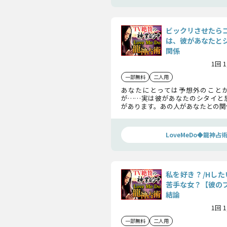
ビックリさせたら
は、彼があなたと
関係
1回 
一部無料
二人用
あなたにとっては予想外のこと
が……実は彼があなたのシタイと
があります。あの人があなたとの関
この先2人の未来はどんな結末を迎
鑑定します。
LoveMeDo◆龍神占
私を好き？/Hした
苦手な女？【彼の
結論
1回 
一部無料
二人用