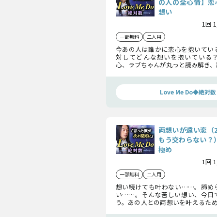
の人の全心情】恋
想い
1回 
一部無料
二人用
今あの人は誰かに恋心を抱いてい
対してどんな想いを抱いている
心、ラブちゃんが丸っと読み解き、
ていきます！ 2人の想いを重ね合
叶えていきましょう！
Love Me Do◆絶対数
両想いが遠い恋（
もう交わらない？）
極め
1回 
一部無料
二人用
想い続けても叶わない……。諦め
い……。そんな苦しい想い、今日
う。あの人との両想いを叶えるため
ちはこの先交わるのか、今後の行