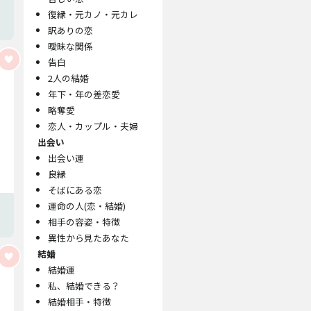
復縁・元カノ・元カレ
訳ありの恋
曖昧な関係
告白
2人の結婚
年下・年の差恋愛
略奪愛
恋人・カップル・夫婦
出会い
出会い運
良縁
そばにある恋
運命の人(恋・結婚)
相手の容姿・特徴
異性から見たあなた
結婚
結婚運
私、結婚できる？
結婚相手・特徴