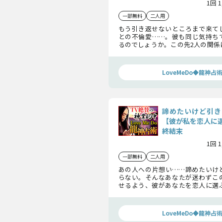
1回 
一部無料
二人用
もう引き返せないところまで来て
との不倫愛……。彼も同じ気持ち
るのでしょうか。この先2人の関係
待っているのか……訪れる未来と
ついてお話しします。
LoveMeDo◆龍神占
諦めたいけど引き
【彼が私を恋人に
終結末
1回 
一部無料
二人用
あの人への片想い……諦めたいけ
らない。そんなあなたが迷わずこ
せるよう、彼があなたを恋人に選
て2人に訪れる最終的な未来をお伝
LoveMeDo◆龍神占