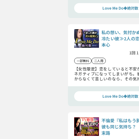
ついてお伝えします。
Love Me Do◆絶対数
私の想い、気付か
冷たい彼≫2人の
本心
1回 
一部無料
二人用
【女性限定】恋をしていると不安
ネガティブになってしまいがち。
からなくて苦しいのなら、その気
お教えしましょう。2人の恋の現状
進むための勇気が手に入りますよ。
Love Me Do◆絶対数
不倫愛『私はもう
彼も同じ気持ち？ 
末路