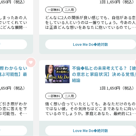
1,650円（税込）
1回 1,650円（税込）
一部無料
二人用
しまったあの人
どんなに2人の関係が良い感じでも、自信がある恋
でいてくれてい
をしている人というのは一握りでしょう。今あの人
にどんな展開が
は正直どんな想いをあなたに抱いているのでしょ
最終的な現実に
うか。あの人の恋心を知って、ここで確証に変えて
いってください。
術
Love Me Do◆絶対数
際わからない
不倫◆私との未来考えてる？【彼
選ぶ可能性】最
の意志と家庭状況】決める覚悟/
結論
1,650円（税込）
1回 1,650円（税込）
一部無料
二人用
ど引き際がわか
強く想い合っていたとしても、あなただけのもの
の恋に答えを下
ではない彼。その気持ちはどこまであなたに向い
ぶ可能性、そし
ているのでしょうか。家庭とあなた、最終的に1番
えします。
大切なのはどちらなのか……。その肝心な答え
を、お伝えしましょう。
術
Love Me Do◆絶対数