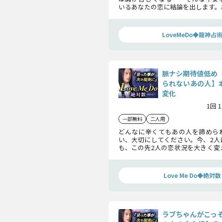
いるあなたの恋に結論を出します。
きであなたにどんな想いを寄せて
く見ていきます。
LoveMeDo◆龍神占
脈ナシ期待値低め
られないあの人】本
変化
1回 
一部無料
二人用
どんなに辛くてもあの人を諦めら
い、大切にしてください。今、2人
も、この先2人の恋状況を大きく変
ます。そこから2人の関係はどう
か、お伝えします。
Love Me Do◆絶対数
ラブちゃんがこっ