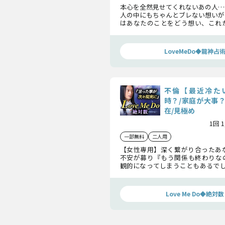
本心を全然見せてくれないあの人…
人の中にもちゃんとブレない想いが
はあなたのことをどう想い、これ
を起こし、結論を下そうとしてい
話ししましょう。
LoveMeDo◆龍神占
不倫【最近冷た
時？/家庭が大事
在/見極め
1回 
一部無料
二人用
【女性専用】深く繋がり合ったあ
不安が募り『もう関係も終わりな
観的になってしまうこともあるでし
が燃え上がり、さらに愛を深めてい
要なこと、お話ししていきます。
Love Me Do◆絶対数