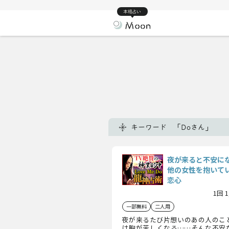
本格占い
キーワード 「Doさん」
夜が来ると不安に
他の女性を抱いて
恋心
1回 
一部無料
二人用
夜が来るたび片想いのあの人のこ
は胸が苦しくなる……そんな不安