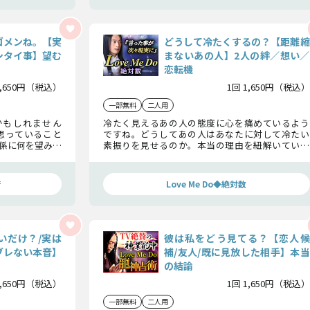
ゴメンね。【実
どうして冷たくするの？【距離縮
シタイ事】望む
まないあの人】2人の絆／想い／
恋転機
1,650円（税込）
1回 1,650円（税込）
一部無料
二人用
かもしれません
冷たく見えるあの人の態度に心を痛めているよう
思っていること
ですね。どうしてあの人はあなたに対して冷たい
係に何を望み、
素振りを見せるのか。本当の理由を紐解いていき
えるのか詳しく
ましょう。この先、2人の距離が縮まることはある
のかご確認ください。
術
Love Me Do◆絶対数
いだけ？/実は
彼は私をどう見てる？【恋人候
ブレない本音】
補/友人/既に見放した相手】本当
の結論
1,650円（税込）
1回 1,650円（税込）
一部無料
二人用