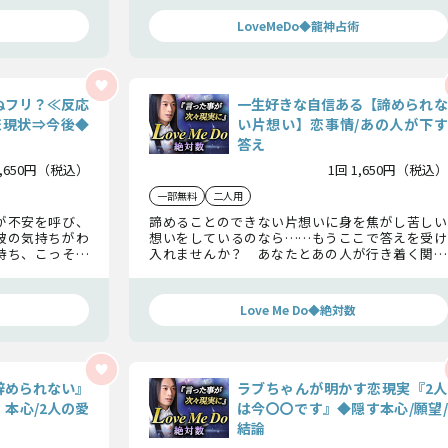
を受け止めて下さい。
LoveMeDo◆龍神占術
ぬフリ？≪反応
一生好きな自信ある【諦められな
恋現状⇒今後◆
い片想い】恋事情/あの人が下す
答え
1,650円（税込）
1回 1,650円（税込）
一部無料
二人用
が不安を呼び、
諦めることのできない片想いに身を焦がし苦しい
彼の気持ちがわ
想いをしているのなら……もうここで答えを受け
持ち、こっそり
入れませんか？ あなたとあの人が行き着く関係
を知れば、一歩
はどんな終着点なのか、あの人のあなたへの答え
をお伝えしていきます。
Love Me Do◆絶対数
辞められない』
ラブちゃんが明かす恋現実『2人
本心/2人の愛
は今〇〇です』◆隠す本心/願望/
結論