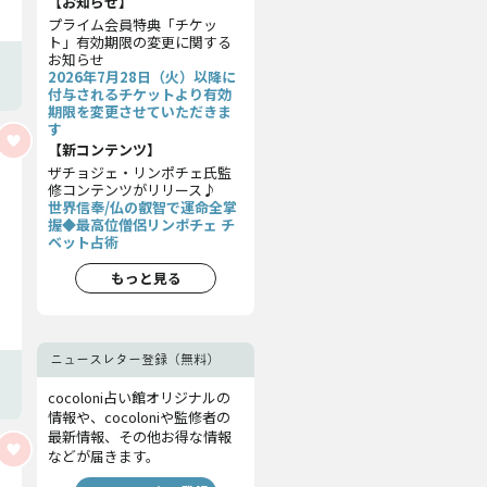
【お知らせ】
プライム会員特典「チケッ
ト」有効期限の変更に関する
お知らせ
2026年7月28日（火）以降に
付与されるチケットより有効
期限を変更させていただきま
す
【新コンテンツ】
ザチョジェ・リンポチェ氏監
修コンテンツがリリース♪
世界信奉/仏の叡智で運命全掌
握◆最高位僧侶リンポチェ チ
ベット占術
もっと見る
ニュースレター登録（無料）
cocoloni占い館オリジナルの
情報や、cocoloniや監修者の
最新情報、その他お得な情報
などが届きます。