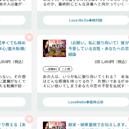
あの人は誰が好
るのか、最終的にどんな決着へと向かっていくの
いるのか、詳し
か。あの人の今の心境と共に、どんな結論を下す
のか、解き明かしていきましょう。
術
Love Me Do◆絶対数
【辛くても諦め
（お願い、私に振り向いて）彼が
心/重大転機/
今愛している女性・あなたへの恋
結論
1,650円（税込）
1回 1,650円（税込）
一部無料
二人用
れない。その想
あの人は、いつか私に振り向いてくれる？ 本当
に進展がなくて
はどんな感情を持ってるの？ 片想いであるがゆ
える転機が訪れ
えにい抱いてしまうあなたの恋の不安を払拭する
変わっていくの
ためにも、あの人が今愛している人が誰なの
か……本心を占います。
LoveMeDo◆龍神占術
そり教える【あ
結末・結果重視でお伝えします。