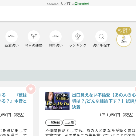
新着占い
今日の運勢
無料占い
ランキング
占いを探す
なる……『彼は
出口見えない不倫愛【あの人の心
いる？』本音と
境は？/どんな結論下す？】試練/
決着
1,650円（税込）
1回 1,650円（税込）
一部無料
二人用
とを思い出して
不倫関係だとしても、あの人とあなたが築く愛は
な夜を過ごして
本物です。その愛をこの先も貫いていくことができ