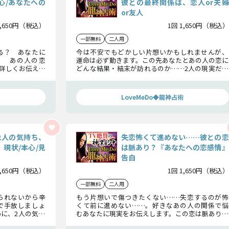
心/あなたへの
彼との最終関係は、恋人or夫婦
or友人
1,650円（税込）
1回 1,650円（税込）
一部無料
二人用
る？ あなたに
今は不安でもどかしい片想いかもしれませんが、
？ あの人の恋
運命は必ず動きます。この先あなたとあの人の恋に
詳しくお伝えし
どんな結果・結末が訪れるのか……2人の現実だけ
わせ、この恋を
にフォーカスして本当の答えをお伝えします。
LoveMeDo◆龍神占術
2人の気持ち、
失恋怖くて進めない……彼との恋
現状/本心/見
は脈あり？『あなたへの恋感情』
告白
1,650円（税込）
1回 1,650円（税込）
一部無料
二人用
られないから辛
もう片想いで傷つきたくない……失恋するのが怖
で手放しましょ
くて前に進めない……。好きなあの人の関係で悩
に、2人の気持
むあなたに現実をお伝えします。この恋は脈ありな
方、見極め方に
のか、そしてあの人はあなたを好きなのか、真実