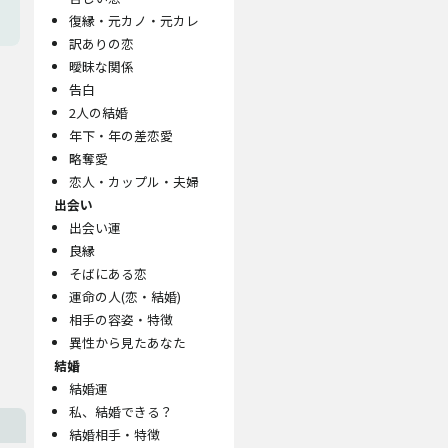
復縁・元カノ・元カレ
訳ありの恋
曖昧な関係
告白
2人の結婚
年下・年の差恋愛
略奪愛
恋人・カップル・夫婦
出会い
出会い運
良縁
そばにある恋
運命の人(恋・結婚)
相手の容姿・特徴
異性から見たあなた
結婚
結婚運
私、結婚できる？
結婚相手・特徴