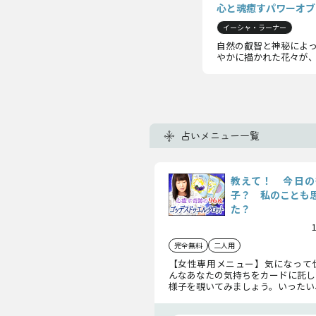
心と魂癒すパワーオブ
イーシャ・ラーナー
自然の叡智と神秘によっ
やかに描かれた花々が
占いメニュー一覧
教えて！ 今日の
子？ 私のことも
た？
完全無料
二人用
【女性専用メニュー】気になって
んなあなたの気持ちをカードに託し
様子を覗いてみましょう。いったい
過ごしているのか、そして、彼があ
に思っていたか確かめられますよ。