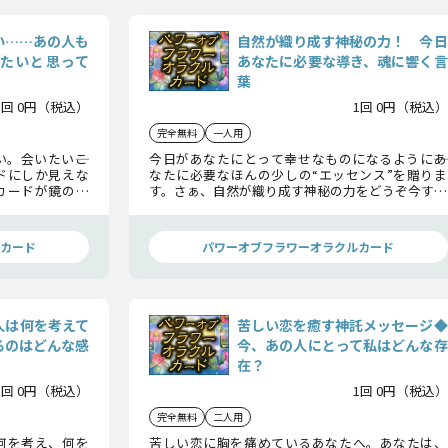
い……あの人も
自然が織り成す神秘の力！ 今日
たいと思って
あなたに必要な導き、魂に響く言
葉
1回 0円（税込）
1回 0円（税込）
完全無料
一人用
。会いたい――こ
今日があなたにとって幸せなものになるように――あ
ドにしか見えな
なたに必要なほんの少しの“エッセンス”を贈りま
カードが鏡のよ
す。さぁ、自然が織り成す神秘の力をどうぞ今すぐ
受け取ってください！
カード
パワーオブフラワーオラクルカード
人は何を考えて
苦しい恋を癒す神託メッセージ◆
るのはどんな感
今、あの人にとって私はどんな存
在？
1回 0円（税込）
1回 0円（税込）
完全無料
二人用
何を考え、何を
苦しい恋に胸を痛めているあなたへ。あなたは、