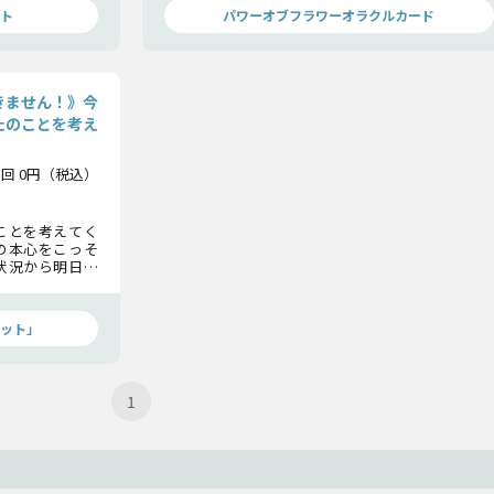
ト
パワーオブフラワーオラクルカード
きません！》今
たのことを考え
1回 0円（税込）
ことを考えてく
の本心をこっそ
状況から明日の
リエンタルタロ
ット」
1