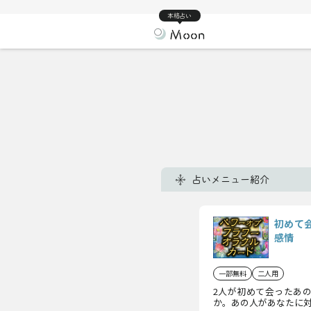
本格占い
占いメニュー紹介
初めて
感情
一部無料
二人用
2人が初めて会ったあの
か。あの人があなたに