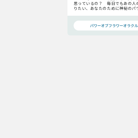
思っているの？ 毎日でもあの人
りたい、あなたのために神秘のパ
たちが、あの人の今の想いを、
す！
パワーオブフラワーオラクル