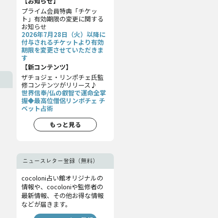
【お知らせ】
プライム会員特典「チケッ
ト」有効期限の変更に関する
お知らせ
2026年7月28日（火）以降に
付与されるチケットより有効
期限を変更させていただきま
す
【新コンテンツ】
ザチョジェ・リンポチェ氏監
修コンテンツがリリース♪
世界信奉/仏の叡智で運命全掌
握◆最高位僧侶リンポチェ チ
ベット占術
もっと見る
ニュースレター登録（無料）
cocoloni占い館オリジナルの
情報や、cocoloniや監修者の
最新情報、その他お得な情報
などが届きます。