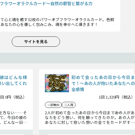
フラワーオラクルカード〜自然の叡智と繋がる力
て心と魂を癒す32枚のパワーオブフラワーオラクルカード。色鮮
、あなたの心を優しく包みこみ、魂を幸せへと導きます！
サイトを見る
彼はどんな様
初めて会ったあの日から今日ま
思い出してくれ
で！〜あの人が抱いたあなたへの
全感情
1回 0円（税込）
1回 1,320円（税込）
一部無料
二人用
仕方ない……そ
2人が初めて会ったあの日から今日まで――あの人があ
て、今日の彼の
なたをどう想い、何を願ってきたのか。あの人が
、どんな一日を
あなたに対して抱いた想いの全てをカードがすべ
なたをどんな風
て代弁します！