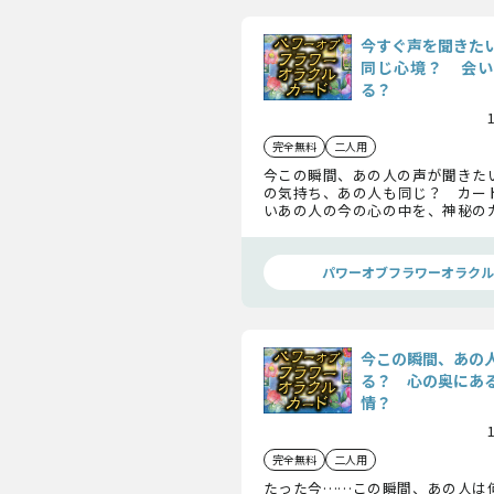
今すぐ声を聞きた
同じ心境？ 会い
る？
完全無料
二人用
今この瞬間、あの人の声が聞きたい
の気持ち、あの人も同じ？ カー
いあの人の今の心の中を、神秘の
うに映し出します！
パワーオブフラワーオラクル
今この瞬間、あの
る？ 心の奥にあ
情？
完全無料
二人用
たった今……この瞬間、あの人は