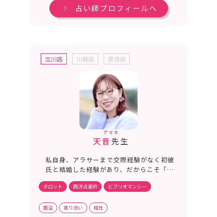
占い師プロフィールへ
立川店
川越店
原宿店
アマネ
天音
先生
私自身、アラサーまで交際経験がなく初彼
氏と結婚した経験があり、だからこそ「自
分って愛されるの？」「結婚できるのか
タロット
西洋占星術
ビブリオマンシー
な？」というあなたの不安が痛いほどわか
ります。あなたが恋を選べる未来へ進める
ように彼の気持ちや二人の相性を丁寧に読
婚活
寄り添い
相性