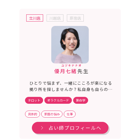
立川店
川越店
原宿店
ユヅキナナオ
優月七緒
先生
ひとりで悩まず、一緒にこころが楽になる
拠り所を探しませんか？私自身も自らの家
族関係や人生に悩み、うつむいたときに占
タロット
オラクルカード
算命学
いに救われました。だからこそ、先の見え
ない道を明るく照らす月のようにあなたの
1番の理解者になることに努めて鑑定しま
具体的
家庭の悩み
仕事
す。
占い師プロフィールへ