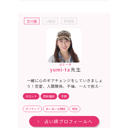
立川店
川越店
原宿店
ユミータ
yumi-ta
先生
一緒に心のギアチェンジをしていきましょ
う！恋愛、人間関係、不倫、一人で抱え込
んでいることなど、占いと様々な人生経験
タロット
四柱推命
手相
をもとに、ご相談者様が少しでも笑顔にな
れるお手伝いをさせて頂きます。占いであ
なたを応援します、未来は必ず変えられ
ポジティブ
あいまいな関係
相性
る！
占い師プロフィールへ