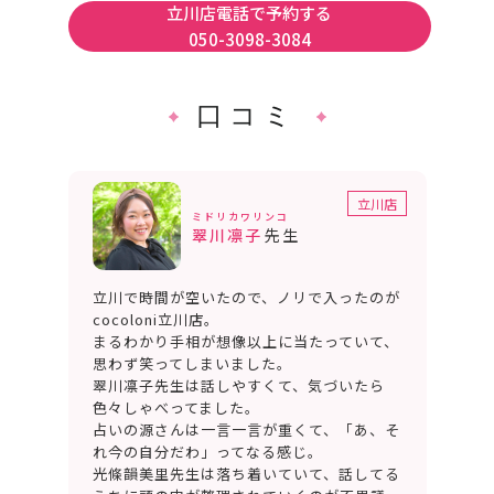
立川店電話で予約する
050-3098-3084
口コミ
立川店
ミドリカワリンコ
翠川凛子
先生
立川で時間が空いたので、ノリで入ったのが
cocoloni立川店。
まるわかり手相が想像以上に当たっていて、
思わず笑ってしまいました。
翠川凛子先生は話しやすくて、気づいたら
色々しゃべってました。
占いの源さんは一言一言が重くて、「あ、そ
れ今の自分だわ」ってなる感じ。
光條韻美里先生は落ち着いていて、話してる