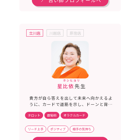
占い師プロフィールへ
立川店
川越店
原宿店
ホシヒヨリ
星比依
先生
貴方が自ら答えを出して未来へ向かえるよ
うに、カードで道筋を示し、ドーンと背中
を押していきます！胸の内にある吐き出せ
タロット
数秘術
オラクルカード
ない思いを、遠慮無く私にぶつけてくださ
い！現状から浮上する方法を一緒に見つけ
ていきましょう！
リード上手
ポジティブ
相手の気持ち