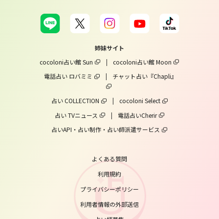
姉妹サイト
cocoloni占い館 Sun
|
cocoloni占い館 Moon
電話占い ロバミミ
|
チャット占い『Chapli』
占い COLLECTION
|
cocoloni Select
占い TVニュース
|
電話占いCherir
占いAPI・占い制作・占い師派遣サービス
よくある質問
利用規約
プライバシーポリシー
利用者情報の外部送信