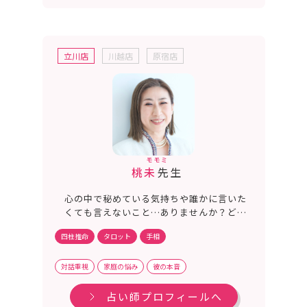
立川店
川越店
原宿店
モモミ
桃未
先生
心の中で秘めている気持ちや誰かに言いた
くても言えないこと…ありませんか？どう
思われるかな？この関係性が壊れてしまう
四柱推命
タロット
手相
かもしれない…。恋愛、仕事、家庭どんな
お悩みでもお話にとことん付き合います！
ほっと一息ここで休んでいきませんか。
対話重視
家庭の悩み
彼の本音
占い師プロフィールへ