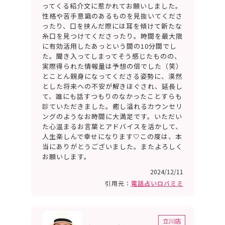
ってくる紹介文に惹かれてお願いしました。
性格や苦手意識のあるものを見抜いてくださ
ったり、口を挟んだ際には耳を傾けて新たな
糸口を見つけてくださったり。時間を最大限
に有効活用したあっという間の10分間でし
た。聞き入ってしまってそう感じたものの、
実際得られた情報量は予想の倍でした（笑）
とことん親身になってくださる姿勢に、漠然
とした将来への不安が解きほぐされ、延長し
て、誰にも話すつもりのなかったことすらも
診ていただきました。癒し溢れるカウンセリ
ングのようなお時間に大満足です。いただい
た心温まるお言葉とアドバイスを活かして、
人生楽しんで幸せになります🤍この度は、本
当にありがとうございました。またよろしく
お願いします。
2024/12/11
引用元：
電話占いロバミミ
立川店