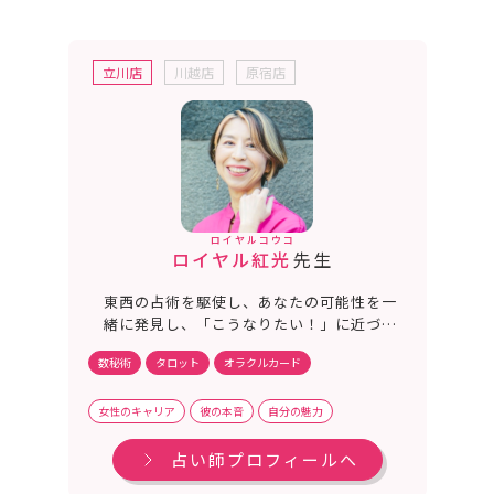
立川店
川越店
原宿店
ロイヤルコウコ
ロイヤル紅光
先生
東西の占術を駆使し、あなたの可能性を一
緒に発見し、「こうなりたい！」に近づけ
ます！3児の母であり、実業家の経験から
数秘術
タロット
オラクルカード
どんな悩みにも情熱を注ぎ、向き合いなが
ら鑑定します。不安を受け止め、心の重荷
を原動力へと変える鑑定をお届け！
女性のキャリア
彼の本音
自分の魅力
占い師プロフィールへ