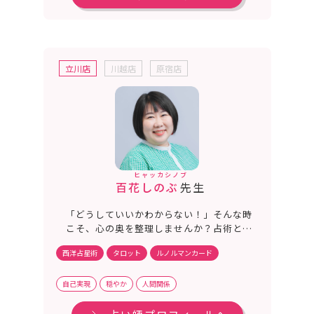
立川店
川越店
原宿店
ヒャッカシノブ
百花しのぶ
先生
「どうしていいかわからない！」そんな時
こそ、心の奥を整理しませんか？占術と元
カウンセラーの経験を活かして悩みを整理
西洋占星術
タロット
ルノルマンカード
し、一緒に方向性を探っていきます！お話
しする目の前の貴方自身を優しく包む応援
サポーターであることを約束します。
自己実現
穏やか
人間関係