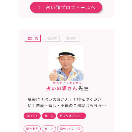
み解きます。
占い師プロフィールへ
立川店
川越店
原宿店
ウラナイノゲンサン
占いの源さん
先生
気軽に「占いの源さん」と呼んでくださ
い！恋愛・婚活・不倫のご相談はもちろ
ん、私が学習塾を経営していることから、
タロット
ルーン
ビブリオマンシー
子育て・受験のご相談も得意としていま
す！あなたの良き理解者、身近な相談相手
として、時には私の経験談も交えながら鑑
聞き上手
楽しい
初めての方に◎