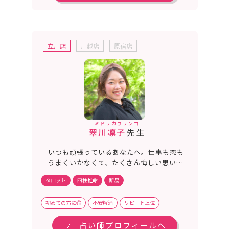
立川店
川越店
原宿店
ミドリカワリンコ
翠川凛子
先生
いつも頑張っているあなたへ。仕事も恋も
うまくいかなくて、たくさん悔しい思いを
することもありますよね。タロットや四柱
タロット
四柱推命
断易
推命で立ち止まって一緒に運気が上がる方
法を見つけましょう。あなたを包み込む優
しいパワースポットに会いにきてくださ
初めての方に◎
不安解消
リピート上位
い。
占い師プロフィールへ