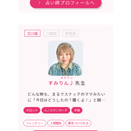
占い師プロフィールへ
立川店
川越店
原宿店
スミリン
すみりん♪
先生
どんな時も、まるでスナックのママみたい
に「今日はどうしたの？聞くよ！」と親身
に聞ける心地のいい場所をすみりん♪がご
タロット
ルノルマンカード
手相
提供します。気取らず話せて、恋愛や仕事
も占いで元気と笑顔が湧いてくる。そんな
あたたかい時間を、一緒に過ごしません
フレンドリー
人間関係
勇気づけられる
か？