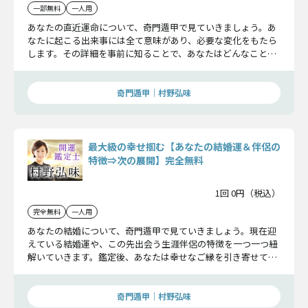
一部無料
一人用
あなたの直近運命について、奇門遁甲で見ていきましょう。あ
なたに起こる出来事には全て意味があり、必要な変化をもたら
します。その詳細を事前に知ることで、あなたはどんなことに
も対応していくことができます。
奇門遁甲｜村野弘味
最大級の幸せ掴む【あなたの結婚運＆伴侶の
特徴⇒次の展開】完全無料
1回 0円（税込）
完全無料
一人用
あなたの結婚について、奇門遁甲で見ていきましょう。現在迎
えている結婚運や、この先出会う生涯伴侶の特徴を一つ一つ紐
解いていきます。鑑定後、あなたは幸せなご縁を引き寄せてい
くので期待していてくださいね。
奇門遁甲｜村野弘味