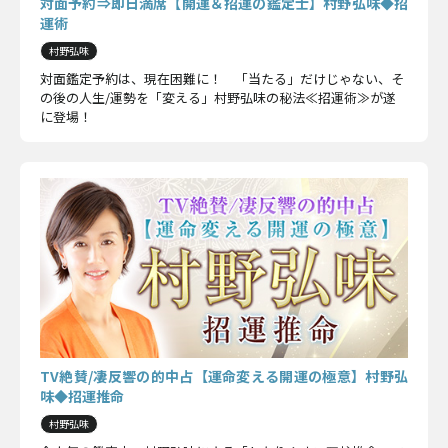
対面予約⇒即日満席【開運＆招運の鑑定士】村野弘味◆招
運術
村野弘味
対面鑑定予約は、現在困難に！ 「当たる」だけじゃない、そ
の後の人生/運勢を「変える」村野弘味の秘法≪招運術≫が遂
に登場！
TV絶賛/凄反響の的中占【運命変える開運の極意】村野弘
味◆招運推命
村野弘味