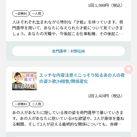
1回 1,980円（税込）
一部無料
一人用
人はそれぞれ生まれながら特別な『才能』を持っています。奇
門遁甲を用いて、あなたに与えられた才能について見ていきま
しょう。あなたの天職や、今後起こる仕事転機、その後起こる
変化について詳細にお伝えします。
奇門遁甲｜村野弘味
エッチな内容注意≪こっそり知るあの人の夜
の姿≫欲/H相性/関係変化
1回 2,420円（税込）
一部無料
二人用
あの人があなたに隠している夜の姿を奇門遁甲で暴いていきま
す。あの人があなたに抱いているHな欲望や、2人が身体を重ね
る瞬間、そして2人が迎える最終的な関係についても、赤裸々
に余すことなくお伝えします。