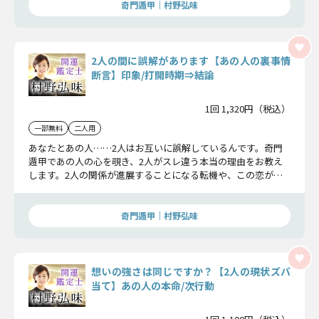
奇門遁甲｜村野弘味
2人の間に誤解があります【あの人の裏事情
断言】印象/打開時期⇒結論
1回 1,320円（税込）
一部無料
二人用
あなたとあの人……2人はお互いに誤解しているんです。奇門
遁甲であの人の心を覗き、2人がスレ違う本当の理由をお教え
します。2人の関係が進展することになる転機や、この恋が迎
える最終結末も明らかにします。
奇門遁甲｜村野弘味
想いの強さは同じですか？【2人の現状ズバ
当て】あの人の本命/次行動