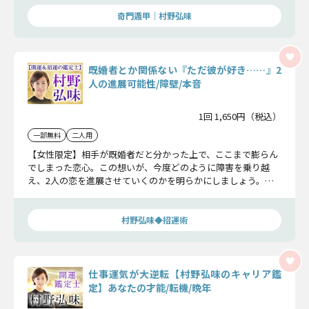
奇門遁甲｜村野弘味
既婚者とか関係ない『ただ彼が好き……』2
人の進展可能性/障壁/本音
1回 1,650円（税込）
一部無料
二人用
【女性限定】相手が既婚者だと分かった上で、ここまで膨らん
でしまった恋心。この想いが、今度どのように障害を乗り越
え、2人の恋を進展させていくのかを明らかにしましょう。彼
の想いも一緒に紐解いていきます。
村野弘味◆招運術
仕事運気が大逆転【村野弘味のキャリア鑑
定】あなたの才能/転機/晩年