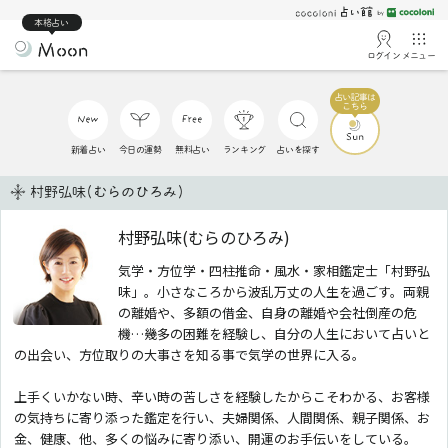
本格占い
ログイン
メニュー
新着占い
今日の運勢
無料占い
ランキング
占いを探す
村野弘味(むらのひろみ)
村野弘味(むらのひろみ)
気学・方位学・四柱推命・風水・家相鑑定士「村野弘
味」。小さなころから波乱万丈の人生を過ごす。両親
の離婚や、多額の借金、自身の離婚や会社倒産の危
機…幾多の困難を経験し、自分の人生において占いと
の出会い、方位取りの大事さを知る事で気学の世界に入る。
上手くいかない時、辛い時の苦しさを経験したからこそわかる、お客様
の気持ちに寄り添った鑑定を行い、夫婦関係、人間関係、親子関係、お
金、健康、他、多くの悩みに寄り添い、開運のお手伝いをしている。