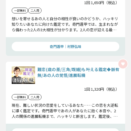
1回 1,650円（税込）
一部無料
二人用
想いを寄せるあの人と自分の相性が良いのかどうか、ハッキリ
知りたいあなたに向けた鑑定です。奇門遁甲では、生まれなが
ら備わった2人の3大相性が分かります。2人の恋が迎える最終
的な結末が明らかになります。
奇門遁甲｜村野弘味
難恋(歳の差/三角/既婚)も叶える鑑定◆脈有
無/あの人の覚悟/進展転機
1回 1,320円（税込）
一部無料
二人用
現在、難しい状況の恋愛をしているあなた……この恋を大逆転
に導く鑑定です。奇門遁甲であの人があなたに抱く本音や、2
人の関係の進展転機まで、ハッキリと断言します。鑑定後、こ
の恋は成就へ導かれていきます。