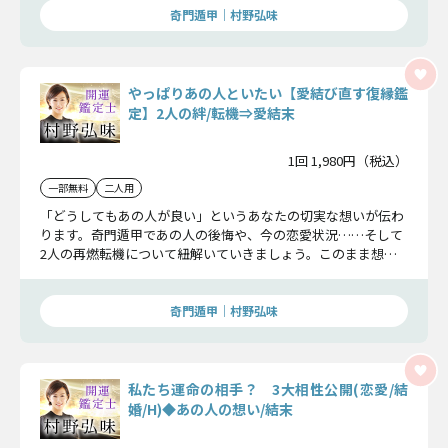
奇門遁甲｜村野弘味
やっぱりあの人といたい【愛結び直す復縁鑑
定】2人の絆/転機⇒愛結末
1回 1,980円（税込）
一部無料
二人用
「どうしてもあの人が良い」というあなたの切実な想いが伝わ
ります。奇門遁甲であの人の後悔や、今の恋愛状況……そして
2人の再燃転機について紐解いていきましょう。このまま想い
続けるかどうかご判断ください。
奇門遁甲｜村野弘味
私たち運命の相手？ 3大相性公開(恋愛/結
婚/H)◆あの人の想い/結末