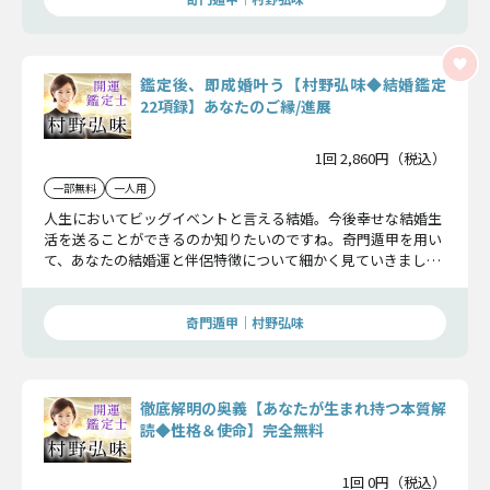
鑑定後、即成婚叶う【村野弘味◆結婚鑑定
22項録】あなたのご縁/進展
1回 2,860円（税込）
一部無料
一人用
人生においてビッグイベントと言える結婚。今後幸せな結婚生
活を送ることができるのか知りたいのですね。奇門遁甲を用い
て、あなたの結婚運と伴侶特徴について細かく見ていきましょ
う。期待を込めて鑑定ください。
奇門遁甲｜村野弘味
徹底解明の奥義【あなたが生まれ持つ本質解
読◆性格＆使命】完全無料
1回 0円（税込）