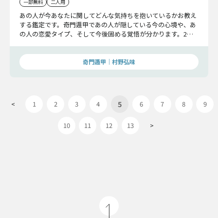
一部無料
二人用
あの人が今あなたに関してどんな気持ちを抱いているかお教え
する鑑定です。奇門遁甲であの人が隠している今の心境や、あ
の人の恋愛タイプ、そして今後固める覚悟が分かります。2人
の関係進展の鍵となるでしょう。
奇門遁甲｜村野弘味
5
<
1
2
3
4
6
7
8
9
10
11
12
13
>