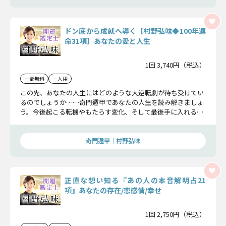
ドン底から成就へ導く【村野弘味◆100年運
命31項】あなたの愛と人生
1回 3,740円（税込）
一部無料
一人用
この先、あなたの人生にはどのような大逆転劇が待ち受けてい
るのでしょうか……奇門遁甲であなたの人生を読み解きましょ
う。今後起こる転機やもたらす変化、そして最後手に入れる成
功について明確にお伝えします。
奇門遁甲｜村野弘味
正直な想い知る『あの人の本音解明占21
項』あなたの存在/恋感情/幸せ
1回 2,750円（税込）