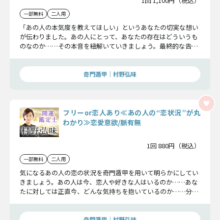
1回 1,100円（税込）
一部無料
二人用
「あの人の本気度を教えてほしい」というあなたの切実な想い
が伝わりました。あの人にとって、あなたの存在はどういうも
のなのか……その本音を紐解いていきましょう。最終的な告白
有無や、恋結末もお伝えします。
奇門遁甲｜村野弘味
フリーor恋人あり≪あの人の“恋状況”が丸
わかり≫恋愛意欲/脈有無
1回 880円（税込）
一部無料
二人用
気になるあの人の恋の状況を奇門遁甲を用いて明らかにしてい
きましょう。あの人は今、恋人や好きな人はいるのか……あな
たに対しては正直今、どんな気持ちを抱いているのか……分か
りやすくお伝えしていきますね。
奇門遁甲｜村野弘味