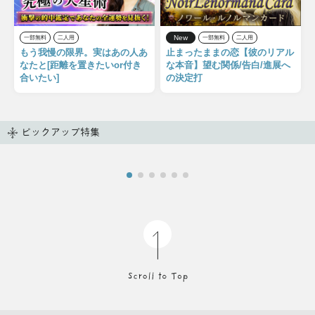
New
一部無料
二人用
一部無料
二人用
もう我慢の限界。実はあの人あ
止まったままの恋【彼のリアル
なたと[距離を置きたいor付き
な本音】望む関係/告白/進展へ
合いたい]
の決定打
ピックアップ特集