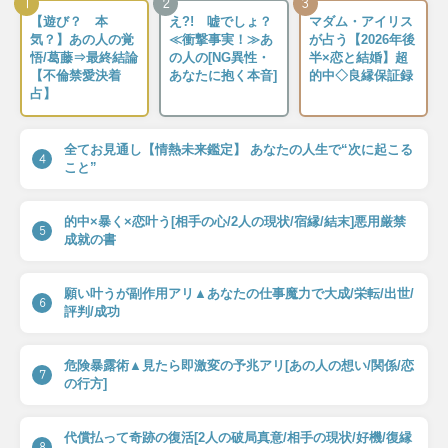
1
2
3
【遊び？ 本
え?! 嘘でしょ？
マダム・アイリス
気？】あの人の覚
≪衝撃事実！≫あ
が占う【2026年後
悟/葛藤⇒最終結論
の人の[NG異性・
半×恋と結婚】超
【不倫禁愛決着
あなたに抱く本音]
的中◇良縁保証録
占】
全てお見通し【情熱未来鑑定】 あなたの人生で“次に起こる
4
こと”
的中×暴く×恋叶う[相手の心/2人の現状/宿縁/結末]悪用厳禁
5
成就の書
願い叶うが副作用アリ▲あなたの仕事魔力で大成/栄転/出世/
6
評判/成功
危険暴露術▲見たら即激変の予兆アリ[あの人の想い/関係/恋
7
の行方]
代償払って奇跡の復活[2人の破局真意/相手の現状/好機/復縁
8