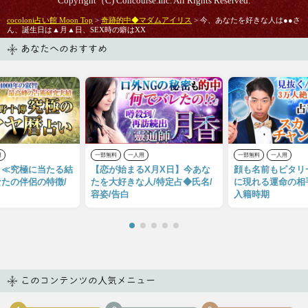
Copyright（C) Concourse.Inc. All Rights Reserved.
cocoloni占い館 Moon Top
>
奇跡的中◆マダムアイリス
> 今、あなたを好きな人は●●さ
ん、誕生日は▲月▲日、SEX時の癖はXX
あなたへのおすすめ
用
一部無料
一人用
一部無料
一人用
々≪究極に当たる結
【恋が始まるX月X日】今あな
顔も名前もピタリ
たの伴侶の特徴/
たを大好きな人/特定占◆氏名/
に現れる運命の相
容姿/告白
入籍時期
このコンテンツの人気メニュー