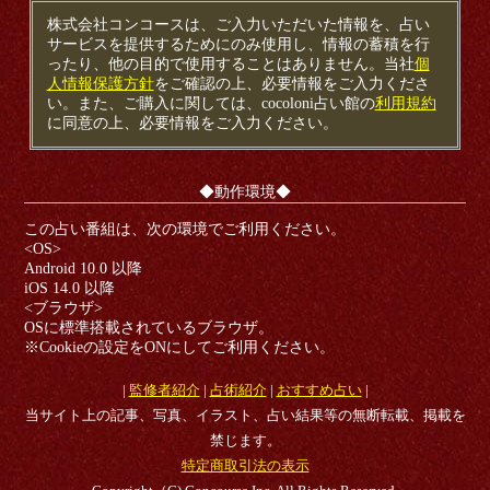
株式会社コンコースは、ご入力いただいた情報を、占い
サービスを提供するためにのみ使用し、情報の蓄積を行
ったり、他の目的で使用することはありません。当社
個
人情報保護方針
をご確認の上、必要情報をご入力くださ
い。また、ご購入に関しては、cocoloni占い館の
利用規約
に同意の上、必要情報をご入力ください。
◆動作環境◆
この占い番組は、次の環境でご利用ください。
<OS>
Android 10.0 以降
iOS 14.0 以降
<ブラウザ>
OSに標準搭載されているブラウザ。
※Cookieの設定をONにしてご利用ください。
|
監修者紹介
|
占術紹介
|
おすすめ占い
|
当サイト上の記事、写真、イラスト、占い結果等の無断転載、掲載を
禁じます。
特定商取引法の表示