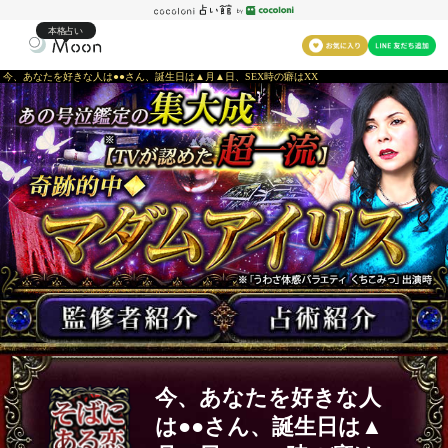
本格占い
今、あなたを好きな人は●●さん、誕生日は▲月▲日、SEX時の癖はXX
今、あなたを好きな人
は●●さん、誕生日は▲