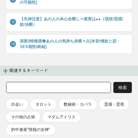
の可能性]
【失神注意】あの人の本心全晒し⇒真実は●●（現状/思惑/
9
欲/決断）
深夜0時推奨◆あの人の気持ち赤裸々占[本音/情欲と恋・
10
SEX相性/終結]
関連するキーワード
出会い
タロット
数秘術・カバラ
霊感・霊視
その他の占術
マダムアイリス
的中連発"情熱の女神"