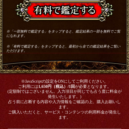
※「一部無料で鑑定する」をタップすると、鑑定結果の一部を無料でご覧
になれます。
※「有料で鑑定する」をタップすると、最初から全ての鑑定結果をご覧い
ただけます。
※JavaScriptの設定をONにしてご利用ください。
ご利用には
1,650円（税込）/1回
が必要となります。
(定額制ではございません。入力項目が同じでも占う度に料金が
発生いたします。)
占う前に占断する内容や入力情報をご確認の上、購入お願いし
ます。
ご購入いただくと、サービス・コンテンツの利用料金が発生し
ます。