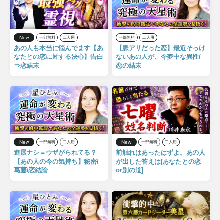
New
一部無料
二人用
一部無料
二人用
あの人も本当に悩んでます【あ
【脈アリだった恋】最近そっけ
なたとの恋に対する決心】告白
ないあの人が、今夢中な異性/
⇒恋結末
恋の結末
New
New
一部無料
二人用
一部無料
二人用
進展ナシ＝ウザがられてる？
前触れはあったはずよ。あの人
【あの人の今の気持ち】秘密/
が出した答えは[あなたとの恋
葛藤/恋結論
or別の道]