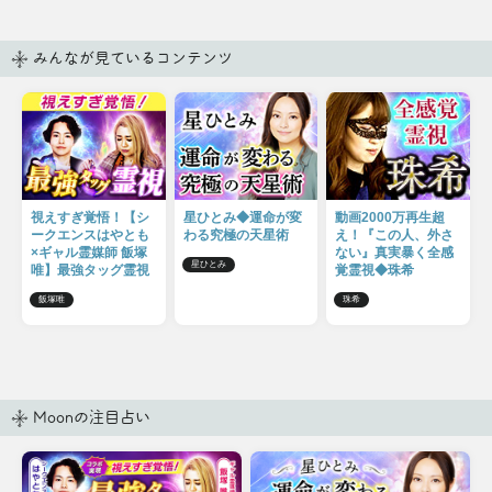
みんなが見ているコンテンツ
視えすぎ覚悟！【シ
星ひとみ◆運命が変
動画2000万再生超
ークエンスはやとも
わる究極の天星術
え！『この人、外さ
×ギャル霊媒師 飯塚
ない』真実暴く全感
星ひとみ
唯】最強タッグ霊視
覚霊視◆珠希
飯塚唯
珠希
Moonの注目占い