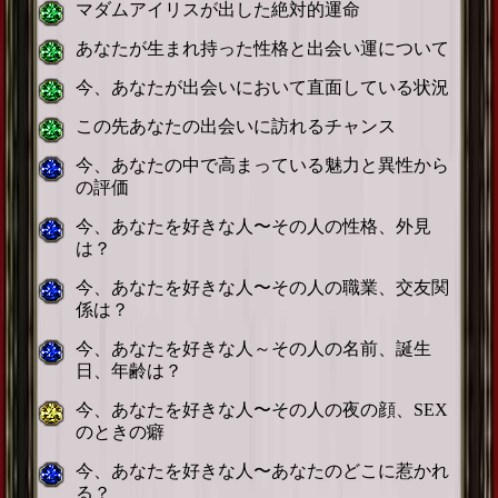
マダムアイリスが出した絶対的運命
あなたが生まれ持った性格と出会い運について
今、あなたが出会いにおいて直面している状況
この先あなたの出会いに訪れるチャンス
今、あなたの中で高まっている魅力と異性から
の評価
今、あなたを好きな人〜その人の性格、外見
は？
今、あなたを好きな人〜その人の職業、交友関
係は？
今、あなたを好きな人～その人の名前、誕生
日、年齢は？
今、あなたを好きな人〜その人の夜の顔、SEX
のときの癖
今、あなたを好きな人〜あなたのどこに惹かれ
る？