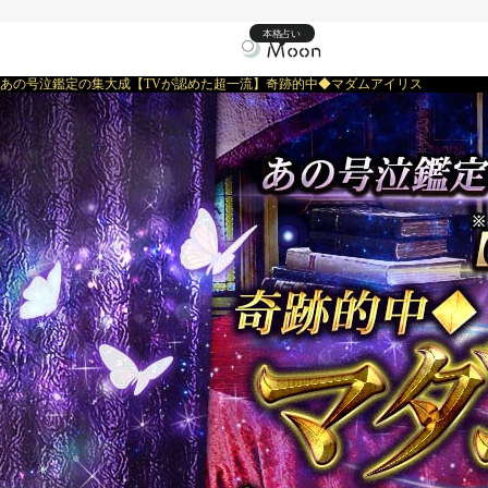
本格占い
あの号泣鑑定の集大成【TVが認めた超一流】奇跡的中◆マダムアイリス