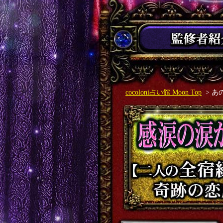
cocoloni占い館 Moon Top
> 