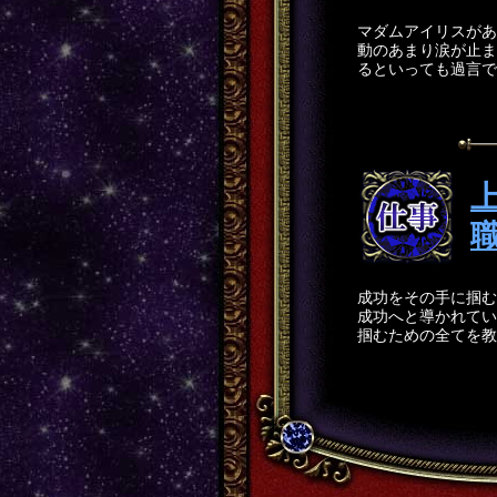
マダムアイリスがあ
動のあまり涙が止ま
るといっても過言で
職
成功をその手に掴む
成功へと導かれてい
掴むための全てを教