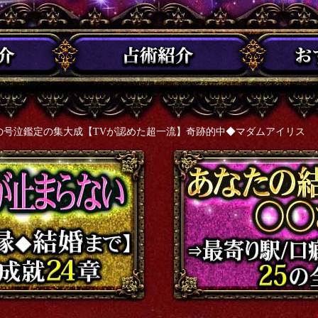
あの号泣鑑定の集大成【TVが認めた超一流】奇跡的中◆マダムアイリス