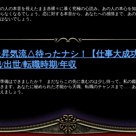
の人の本音を視えたまま赤裸々に暴く究極の心読み。あの人の本心を知
らなくなるでしょう。恋に対する本音から、あなたへの感情まで、あの
はないでしょう。
上昇気流△待ったナシ！【仕事大成
/出世/転職時期/年収
準備はできましたか？ まだならこの先に進むのは少し待って。私の鑑
きます。あなたに秘められた才能から天職、転職のチャンスまで……あ
えましょう。