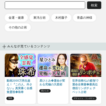
金運・健康
東洋占術
木村藤子
青森の神様
その他の占術
みんなが見ているコンテンツ
動画2000万再生超
星ひとみ◆運命が変
世界信奉/仏の叡智で
え！『この人、外さ
わる究極の天星術
運命全掌握◆最高位
ない』真実暴く全感
僧侶リンポチェ チ
星ひとみ
覚霊視◆珠希
ベット占術
珠希
ザチョジェ・リンポチェ