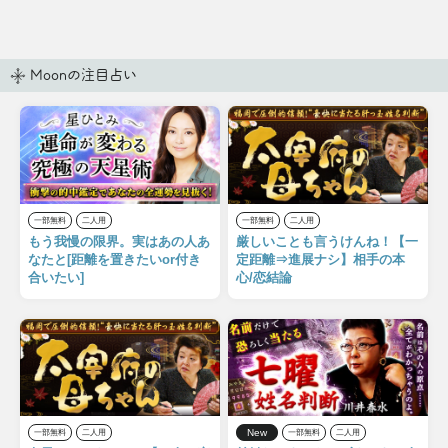
Moonの注目占い
一部無料
二人用
一部無料
二人用
もう我慢の限界。実はあの人あ
厳しいことも言うけんね！【一
なたと[距離を置きたいor付き
定距離⇒進展ナシ】相手の本
合いたい]
心/恋結論
New
一部無料
二人用
一部無料
二人用