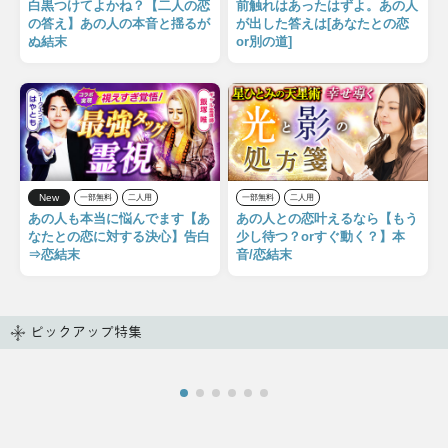
白黒つけてよかね？【二人の恋
前触れはあったはずよ。あの人
の答え】あの人の本音と揺るが
が出した答えは[あなたとの恋
ぬ結末
or別の道]
New
一部無料
二人用
一部無料
二人用
あの人も本当に悩んでます【あ
あの人との恋叶えるなら【もう
なたとの恋に対する決心】告白
少し待つ？orすぐ動く？】本
⇒恋結末
音/恋結末
ピックアップ特集