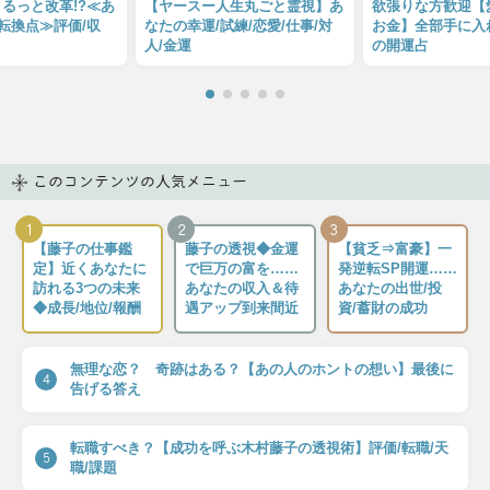
るっと改革!?≪あ
【ヤースー人生丸ごと霊視】あ
欲張りな方歓迎【愛
転換点≫評価/収
なたの幸運/試練/恋愛/仕事/対
お金】全部手に入
人/金運
の開運占
このコンテンツの人気メニュー
1
2
3
【藤子の仕事鑑
藤子の透視◆金運
【貧乏⇒富豪】一
定】近くあなたに
で巨万の富を……
発逆転SP開運……
訪れる3つの未来
あなたの収入＆待
あなたの出世/投
◆成長/地位/報酬
遇アップ到来間近
資/蓄財の成功
無理な恋？ 奇跡はある？【あの人のホントの想い】最後に
4
告げる答え
転職すべき？【成功を呼ぶ木村藤子の透視術】評価/転職/天
5
職/課題