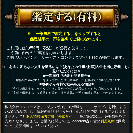
※「一部無料で鑑定する」をタップすると、
鑑定結果の一部を無料でご覧になれます。
ご利用には
1,650円（税込）
が必要となります。
占う前に内容のご確認をお願いします。
ご購入いただくと、サービス・コンテンツの利用料金が発生します。
※「お金に困らない人生を送るには？[あなたの仕事×財産]大金を掴む好機」をご
覧いただくには※
■一部無料で結果を見る場合■
「一部無料で鑑定する」をタップすると鑑定結果の一部を無料でご覧いただけます。
■最初から有料で結果を見る場合■
「有料で鑑定する」をタップすると最初から鑑定結果のすべてをご覧いただけます。
※「有料で鑑定する」を選択した場合、鑑定結果の一部を無料で見ることはできません。
株式会社コンコースは、ご入力いただいた情報を、占いサービスを提供する
ためにのみ使用し、情報の蓄積を行ったり、他の目的で使用することはあり
ません。当社
個人情報保護方針（外部サイト）
をご確認の上、必要情報をご
入力ください。また、ご購入に関しては、cocoloni占い館の
利用規約
に同意
の上、必要情報をご入力ください。