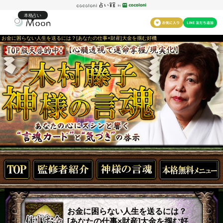
本格占い
お金に困らない人生を送るには？[あなたの仕事×財産]大金を掴む好機
お金に困らない人生を送るには？
[あなたの仕事×財産]大金を掴む好