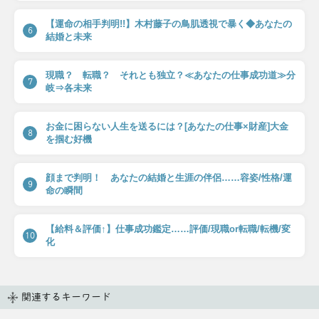
【運命の相手判明!!】木村藤子の鳥肌透視で暴く◆あなたの
6
結婚と未来
現職？ 転職？ それとも独立？≪あなたの仕事成功道≫分
7
岐⇒各未来
お金に困らない人生を送るには？[あなたの仕事×財産]大金
8
を掴む好機
顔まで判明！ あなたの結婚と生涯の伴侶……容姿/性格/運
9
命の瞬間
【給料＆評価↑】仕事成功鑑定……評価/現職or転職/転機/変
10
化
関連するキーワード