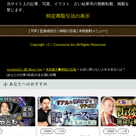
当サイト上の記事、写真、イラスト、占い結果等の無断転載、掲載を
禁じます。
特定商取引法の表示
|
TOP
|
監修者紹介
|
神様の言魂
|
本格無料メニュー
|
Copyright（C）Concourse.Inc.All Rights Reserved.
cocoloni占い館 Moon Top
>
木村藤子◆神様の言魂
>
お金に困らない人生を送るには？
[あなたの仕事×財産]大金を掴む好機
あなたへのおすすめ
用
一部無料
一人用
一部無料
一人用