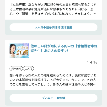
【女性専用】あなたが大切に想う彼の本質も感情も明らかにす
る玉木佑和の最新鑑定が遂に解禁◆彼があなたに向ける「恋
心」や「願望」を見抜き“心の核心”に触れていきましょう。
《本物の占い》をご体感ください。
大人気◆運命調律師 玉木佑和
他の占い師が嫉妬する的中力【番組覇者◆虹
蝶先生】あの人の愛/性格
1回 0円
完全無料
二人用
想いを寄せるあの人との恋を進めるためには、表には出ないあ
の人の本質部分を理解することが大切です。今ここで、あの人
のことを霊視してみましょう。あの人の基本性格や人との関わ
りについて詳細に分かりますよ。
ズバ当て王◆虹蝶