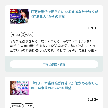
口寄せ憑依で明らかになる◆あなたを強く想
う“ある人”からの言葉
1回 0円
完全無料
一人用
あなたを憑依させると聴こえてくる、あなたに“向けられた
声”から周囲の異性があなたのどんな部分に魅力を感じ、どう
見ているのか感じ取れるんです。そして【その声の主】が誰な
のかまで……明らかになるかもしれませんね。
口寄せ憑依・黄鈴
『ねぇ、本当は誰が好き？』確かめるならこ
の占い◆彼の想いと恋願望
1回 0円
完全無料
二人用