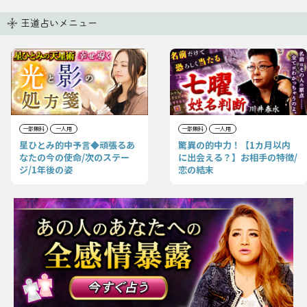
王道占いメニュー
一部無料
一人用
一部無料
一人用
星ひとみ的中予言◆頑張るあ
驚異の的中力！【1カ月以内
なたの今の使命/次のステー
に出会える？】お相手の特徴/
ジ/1年後の姿
恋の結末