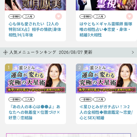
一部無料
二人用
一部無料
二人用
心も体も愛されたい【2人の
はやとも×ギャル霊媒師 飯塚
特別SEX占】相手の情欲/身体
唯の相性占い◆恋愛・身体・
相性/H/1年後
結婚3大相性
人気メニューランキング 2026/08/07 更新
1
2
一部無料
二人用
一部無料
二人用
『あの人の本心は●●よ』あ
≪星ひとみがガチ占い！≫2
なたへの執着度×位置づけ×
人の全相性◆徹底鑑定〜恋愛/
好意◇恋結論
心とSEX/結婚