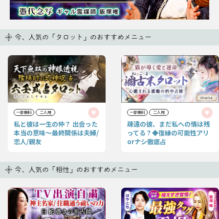
今、人気の「タロット」のおすすめメニュー
一部無料
二人用
一部無料
二人用
私と彼は一生の仲？ 出会った
疎遠の彼、まだ私への情は残
本当の意味〜最終関係は夫婦/
ってる？◆復縁の可能性アリ
恋人/親友
orナシ徹底占
今、人気の「相性」のおすすめメニュー