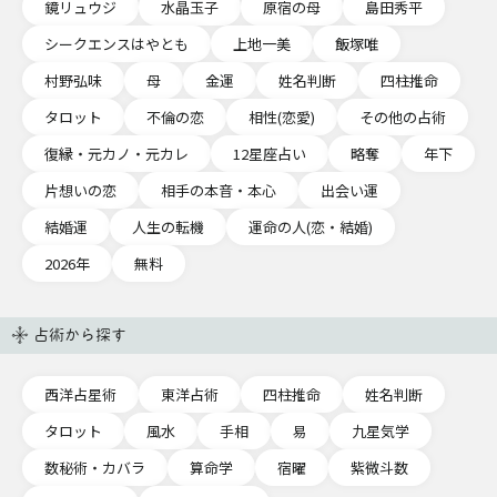
鏡リュウジ
水晶玉子
原宿の母
島田秀平
シークエンスはやとも
上地一美
飯塚唯
村野弘味
母
金運
姓名判断
四柱推命
タロット
不倫の恋
相性(恋愛)
その他の占術
復縁・元カノ・元カレ
12星座占い
略奪
年下
片想いの恋
相手の本音・本心
出会い運
結婚運
人生の転機
運命の人(恋・結婚)
2026年
無料
占術から探す
西洋占星術
東洋占術
四柱推命
姓名判断
タロット
風水
手相
易
九星気学
数秘術・カバラ
算命学
宿曜
紫微斗数