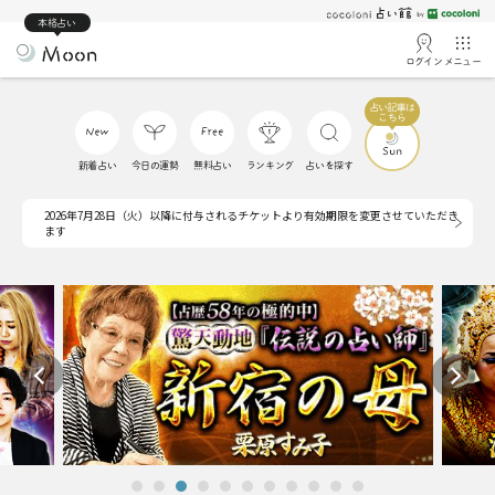
本格占い
ログイン
メニュー
新着占い
今日の運勢
無料占い
ランキング
占いを探す
2026年7月28日（火）以降に付与されるチケットより有効期限を変更させていただき
ます