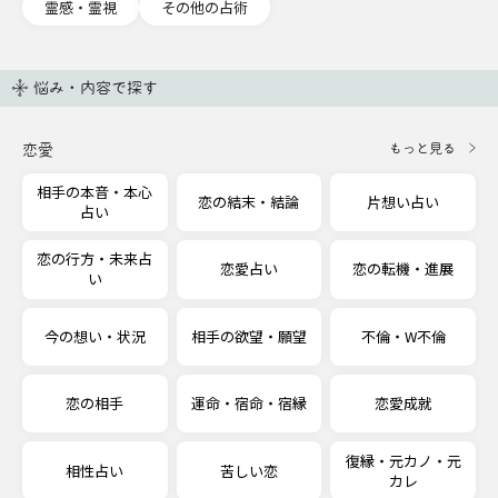
霊感・霊視
その他の占術
悩み・内容で探す
恋愛
もっと見る
相手の本音・本心
恋の結末・結論
片想い占い
占い
恋の行方・未来占
恋愛占い
恋の転機・進展
い
今の想い・状況
相手の欲望・願望
不倫・W不倫
恋の相手
運命・宿命・宿縁
恋愛成就
復縁・元カノ・元
相性占い
苦しい恋
カレ