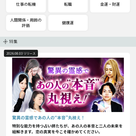
仕事の転機
転職
金運・財運
人間関係・周囲の
健康運
評価
特集
2026.08.03 リリース
驚異の霊感であの人の“本音”丸視え！
特別な能力を持つ占い師たちが、あの人の本音と二人の未来を
紐解きます。恋の真実を今こそ確かめてください。