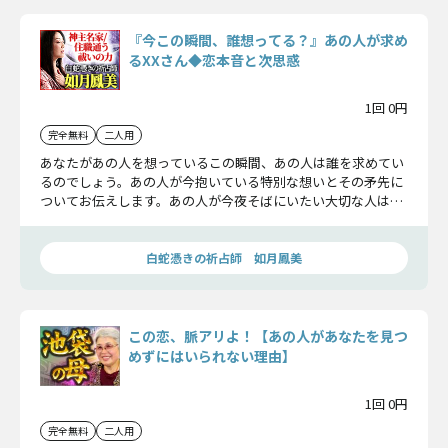
『今この瞬間、誰想ってる？』あの人が求め
るXXさん◆恋本音と次思惑
1回 0円
完全無料
二人用
あなたがあの人を想っているこの瞬間、あの人は誰を求めてい
るのでしょう。あの人が今抱いている特別な想いとその矛先に
ついてお伝えします。あの人が今夜そばにいたい大切な人は誰
か……知る覚悟はありますか？
白蛇憑きの祈占師 如月鳳美
この恋、脈アリよ！【あの人があなたを見つ
めずにはいられない理由】
1回 0円
完全無料
二人用