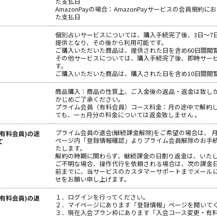
た支払日
AmazonPayの場合：AmazonPayサービスの会員規約
た支払日
個別占いサービスについては、購入手続完了後、3日～7
提供となり、その後から利用可能です。
ご購入いただいた商品は、提供された日を含め60日間閲
その他サービスについては、購入手続完了後、即時サー
す。
ご購入いただいた商品は、購入された日を含め10日間閲
商品購入：商品の性質上、ご入金後の返品・返金は致し
かじめご了承ください。
プライム会員（有料会員）コース料金：月の途中で解約
ても、一ヵ月分の料金については返金致しません 。
プライム会員の退会(継続課金解除)をご希望の場合は、 
有料会員)の途
ページ内「登録情報確認」よりプライム会員解除のお手
て
たします。
解約の時期に関わらず、継続課金の日割り返金は、いた
ご不明な場合、操作代行を依頼される場合は、次の課金日
前までに、当サービスのカスタマーサポートまでメール
せをお願い申し上げます。
１．ログインを行ってください。
有料会員)の退
２．マイページにあります「登録情報」ページを開いて
３．現在入会プラン枠にあります「入会コース変更・有