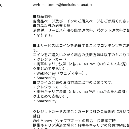
web-customer@honkaku-uranai.jp
ス
●商品価格
各商品ページ及びコインのご購入ページをご参照くださ
●商品以外の必要金額
消費税、サービス利用の際の通信料、パケット通信料は
となります。
■本サービスはコインを消費することでコンテンツをご
す。
コインをご購入いただく場合の決済方法は以下のとおり
・クレジットカード
・携帯キャリア決済（d払い、au PAY（auかんたん決済
クまとめて支払い）、
・WebMoney（ウェブマネー）、
・AmazonPay
■プライム会員の決済方法は以下のとおりです。
・クレジットカード、
・携帯キャリア決済（d払い、au PAY（auかんたん決済
クまとめて支払い）、
・AmazonPay
クレジットカードの場合：カード会社の会員規約におい
替日
WebMoney（ウェブマネー）の場合：決済確定時
携帯キャリア決済の場合：各携帯キャリアの会員規約に