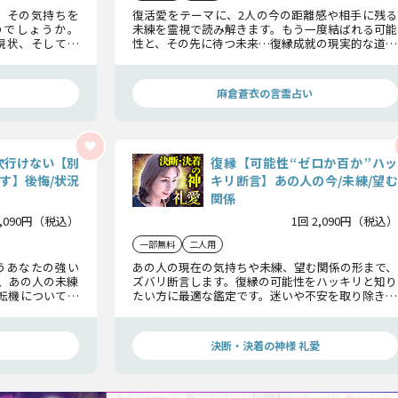
。その気持ちを
復活愛をテーマに、2人の今の距離感や相手に残る
のでしょうか。
未練を霊視で読み解きます。もう一度結ばれる可能
現状、そして秘
性と、その先に待つ未来…復縁成就の現実的な道筋
を九星気学によ
をお伝えします。
麻倉蒼衣の言霊占い
次行けない【別
復縁【可能性“ゼロか百か”ハッ
す】後悔/状況
キリ断言】あの人の今/未練/望む
関係
2,090円（税込）
1回 2,090円（税込）
一部無料
二人用
うあなたの強い
あの人の現在の気持ちや未練、望む関係の形まで、
、あの人の未練
ズバリ断言します。復縁の可能性をハッキリと知り
転機について紐
たい方に最適な鑑定です。迷いや不安を取り除きな
続けるかどうか
がら、これから次に進むべき最善の方向を明確に
示します。
決断・決着の神様 礼愛