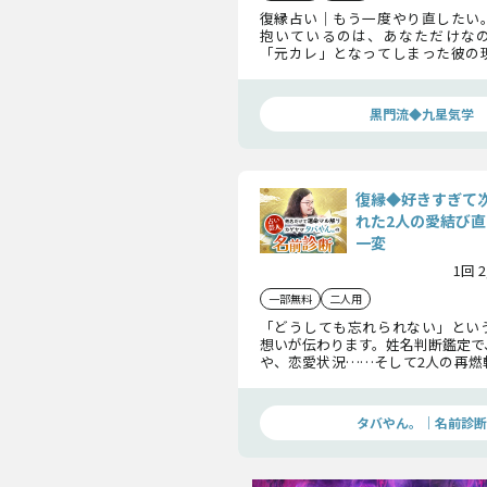
復縁占い｜もう一度やり直したい
抱いているのは、あなただけな
「元カレ」となってしまった彼の
める想いを紐解き、関係修復の是非
って明らかにいたします。
黒門流◆九星気学
復縁◆好きすぎて
れた2人の愛結び直
一変
1回 
一部無料
二人用
「どうしても忘れられない」とい
想いが伝わります。姓名判断鑑定で
や、恋愛状況……そして2人の再燃
解いていきましょう。このまま想い
ご判断ください。
タバやん。｜名前診断