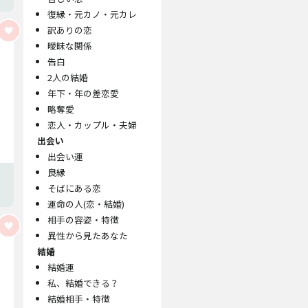
復縁・元カノ・元カレ
訳ありの恋
曖昧な関係
告白
2人の結婚
年下・年の差恋愛
略奪愛
恋人・カップル・夫婦
出会い
出会い運
良縁
そばにある恋
運命の人(恋・結婚)
相手の容姿・特徴
異性から見たあなた
結婚
結婚運
私、結婚できる？
結婚相手・特徴