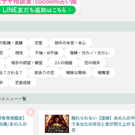
の転機・進展
恋愛
相手の本音・本心
恋
相性
不倫・W不倫
復縁・元カノ・元カレ
相手の欲望・願望
2人の結婚
恋の結末
る？される？
訳ありの恋
曖昧な関係
略奪愛
手
恋愛成就
いメニュー一覧
望者専用鑑定】
離れられない【復縁】あの人の中
転機/あの人の
であなたの存在と愛が燃え上がる
日