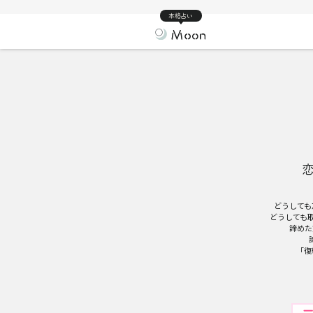
本格占い
どうしても
どうしても
諦めた
「復