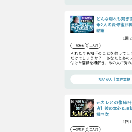
どんな別れも繋ぎ
◆2人の愛修復診断
結論
1回 
一部無料
二人用
別れた今も相手のことを想ってし
だけでしょうか？ あなたとあの
付けた宿縁を紐解き、あの人が胸の
を浮かび上がらせます。どんな別れ
実に2人の縁を復縁の道へと導いて
だいかん｜霊界霊視
元カレとの復縁叶
占】彼の本心＆現
機⇒次
1回 
一部無料
二人用