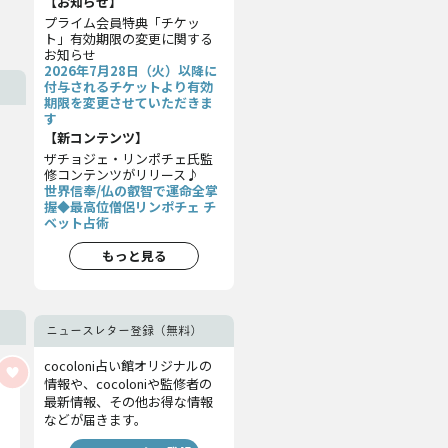
【お知らせ】
プライム会員特典「チケッ
ト」有効期限の変更に関する
お知らせ
2026年7月28日（火）以降に
付与されるチケットより有効
期限を変更させていただきま
す
【新コンテンツ】
ザチョジェ・リンポチェ氏監
修コンテンツがリリース♪
世界信奉/仏の叡智で運命全掌
握◆最高位僧侶リンポチェ チ
ベット占術
もっと見る
ニュースレター登録（無料）
cocoloni占い館オリジナルの
情報や、cocoloniや監修者の
最新情報、その他お得な情報
などが届きます。