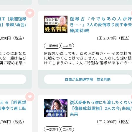
直す【最速復縁
復縁占『今でもあの人が好
】未練/再会/
き……』2人の愛情取り戻す◆未
練/期待/終
2,090円（税込）
1回 2,970円（税込）
一部無料
二人用
まうのはあなた
何度思い直しても、あの人が好き……その気持ち
人を一度は結び
に嘘をつくことはできません。こんなにも想い続
奥に秘める感情
けてしまうのは、2人に特別な宿縁があるからで
でも大丈夫。確
す。姓名判断であの人の未練、この恋の行方まで詳
いきます。
しくお伝えします。
自由が丘開運学院│姓名判断
える【絆再燃
復活愛◆もう誰にも渡したくない
状◆やり直し転
【復縁成就霊視】2人の今/未練/
未来
1,760円（税込）
1回 2,090円（税込）
一部無料
二人用