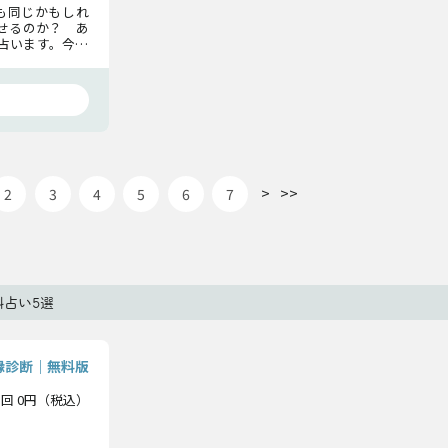
も同じかもしれ
せるのか？ あ
占います。今の
るべき真実をお
>
>>
2
3
4
5
6
7
占い5選
縁診断｜無料版
1回 0円（税込）