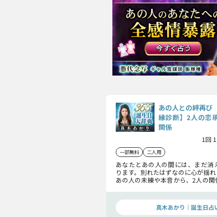
あの人との絆再び
縁診断】2人の恋現
関係
1回 
一部無料
二人用
あなたとあの人の間には、まだ消
ります。別れたはずなのに心が揺れ
あの人の未練や本音から、2人の関
ける可能性を探ります。愛を再燃さ
な行動を一緒に見ていきましょう。
真木あかり｜誕生日占