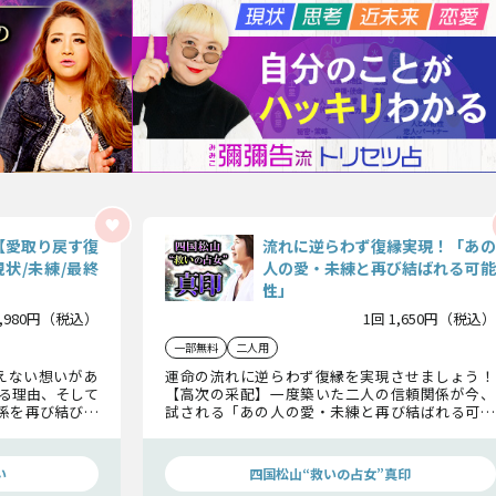
【愛取り戻す復
流れに逆らわず復縁実現！「あの
状/未練/最終
人の愛・未練と再び結ばれる可能
性」
1,980円（税込）
1回 1,650円（税込）
一部無料
二人用
えない想いがあ
運命の流れに逆らわず復縁を実現させましょう！
る理由、そして
【高次の采配】一度築いた二人の信頼関係が今、
係を再び結びつ
試される「あの人の愛・未練と再び結ばれる可能
せるための最適
性」二人がこれからもう一度関係を築き、二人で歩
みだすための高次の存在からのアドバイス。
い
四国松山“救いの占女”真印