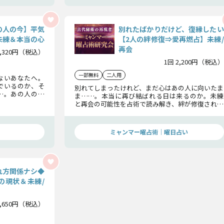
の人の今】平気
別れたばかりだけど、復縁したい
未練＆本当の心
【2人の絆修復⇒愛再燃占】未練/
再会
1,320円（税込）
1回 2,200円（税込）
一部無料
二人用
ないあなたへ。
でいるのか、そ
別れてしまったけれど、まだ心はあの人に向いたま
…。あの人の心
ま……。本当に再び結ばれる日は来るのか。未練
ットで明かしま
と再会の可能性を占術で読み解き、絆が修復される
瞬間を示します。再燃のきっかけや未来の関係性ま
で詳細にお伝えします。
ミャンマー曜占術│曜日占い
れ方関係ナシ◆
の現状＆未練/
1,650円（税込）