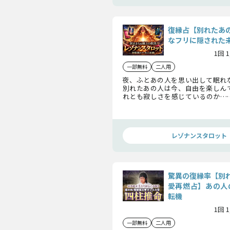
復縁占【別れたあ
なフリに隠された
1回 
一部無料
二人用
夜、ふとあの人を思い出して眠れ
別れたあの人は今、自由を楽しん
れとも寂しさを感じているのか…
の奥底にある本当の想いを、タロ
す。
レゾナンスタロット
驚異の復縁率【別
愛再燃占】あの人
転機
1回 
一部無料
二人用