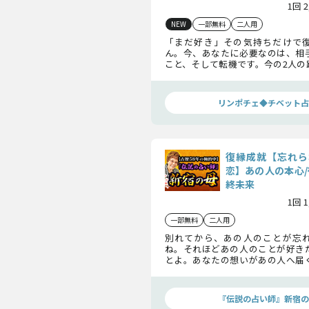
1回 
NEW
一部無料
二人用
「まだ好き」その気持ちだけで
ん。今、あなたに必要なのは、相
こと、そして転機です。今の2人の
れる可能性を明らかにします。復縁
かめてください。
リンポチェ◆チベット占
復縁成就【忘れら
恋】あの人の本心/
終未来
1回 
一部無料
二人用
別れてから、あの人のことが忘
ね。それほどあの人のことが好き
とよ。あなたの想いがあの人へ届
の人の中にある今の気持ちや行動
しょう。
『伝説の占い師』新宿の