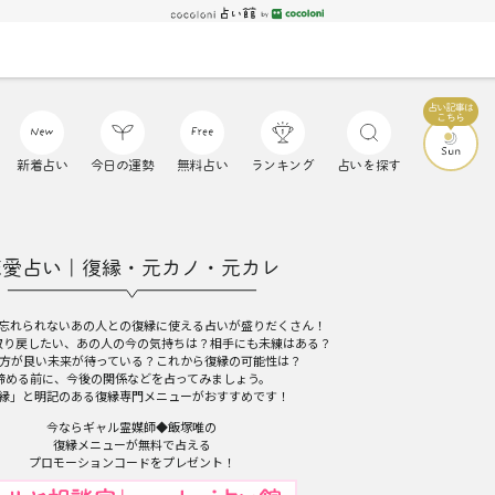
新着占い
今日の運勢
無料占い
ランキング
占いを探す
恋愛占い｜復縁・元カノ・元カレ
忘れられないあの人との復縁に使える占いが盛りだくさん！
取り戻したい、あの人の今の気持ちは？相手にも未練はある？
方が良い未来が待っている？これから復縁の可能性は？
諦める前に、今後の関係などを占ってみましょう。
縁」と明記のある復縁専門メニューがおすすめです！
今ならギャル霊媒師◆飯塚唯の
復縁メニューが無料で占える
プロモーションコードをプレゼント！