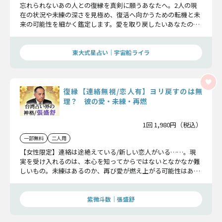
忘れられないあの人との復縁を真剣に願うあなたへ。2人の現
在の状況や未練の深さを見極め、復活へ向かうための転機と未
来の可能性を細かく鑑定します。愛を取り戻したいあなたのた
めの特別な占いです。
東大式星占い｜宇宙船ライラ
復縁【連絡無視/恋人有】ヨリ戻すのは無
理？ 彼の愛・未練・再燃
1回 1,980円（税込）
一部無料
二人用
【女性限定】連絡は途絶えている/新しい恋人がいる……。現
実を受け入れるのは、本心を知ってからではないとなかなか難
しいもの。未練はあるのか、再び愛が燃え上がる可能性はある
のか。今、見極めていきましょう。
紫微斗数｜張盛舒