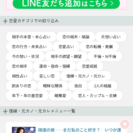
恋愛カテゴリでの絞り込み
相手の本音・本心占い
恋の結末・結論
片想い占い
恋の行方・未来占い
恋愛占い
恋の転機・発展
今の想い・状況
相手の欲望・願望
不倫・W不倫
恋の相手
運命・宿命・宿縁
恋愛成就
相性占い
苦しい恋
復縁・元カノ・元カレ
訳ありの恋
曖昧な関係
告白
2人の結婚
年下・年の差恋愛
略奪愛
恋人・カップル・夫婦
復縁・元カノ・元カレメニュー一覧
疎遠の彼……まだ私のこと好き？ いつか連