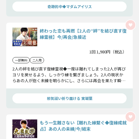
奇跡的中◆マダムアイリス
終わった恋も再燃【2人の“絆”を結び直す復
縁霊視】今/再会/急接近
1回 1,980円（税込）
一部無料
二人用
2人の絆を結び直す復縁霊視◆一度は離れてしまった2人が再び
ヨリを戻せるよう、しっかり縁を繋ぎましょう。2人の現状か
らあの人が抱く未練を明らかにし、さらには再会を果たす瞬
間、最終的な結末までお伝えします。
邪気祓い祈り届ける 実瑚葉
もう一生離さない【離れた縁繋ぐ◆復縁成就
占】あの人の未練/今/結末