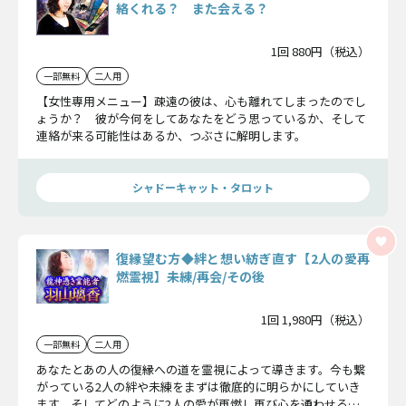
絡くれる？ また会える？
1回 880円（税込）
一部無料
二人用
【女性専用メニュー】疎遠の彼は、心も離れてしまったのでし
ょうか？ 彼が今何をしてあなたをどう思っているか、そして
連絡が来る可能性はあるか、つぶさに解明します。
シャドーキャット・タロット
復縁望む方◆絆と想い紡ぎ直す【2人の愛再
燃霊視】未練/再会/その後
1回 1,980円（税込）
一部無料
二人用
あなたとあの人の復縁への道を霊視によって導きます。今も繋
がっている2人の絆や未練をまずは徹底的に明らかにしていき
ます。そしてどのように2人の愛が再燃し再び心を通わせる未