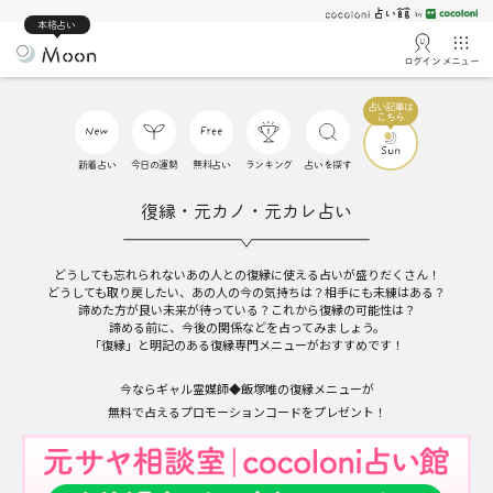
本格占い
ログイン
メニュー
新着占い
今日の運勢
無料占い
ランキング
占いを探す
復縁・元カノ・元カレ占い
どうしても忘れられないあの人との復縁に使える占いが盛りだくさん！
どうしても取り戻したい、あの人の今の気持ちは？相手にも未練はある？
諦めた方が良い未来が待っている？これから復縁の可能性は？
諦める前に、今後の関係などを占ってみましょう。
「復縁」と明記のある復縁専門メニューがおすすめです！
今ならギャル霊媒師◆飯塚唯の復縁メニューが
無料で占えるプロモーションコードをプレゼント！