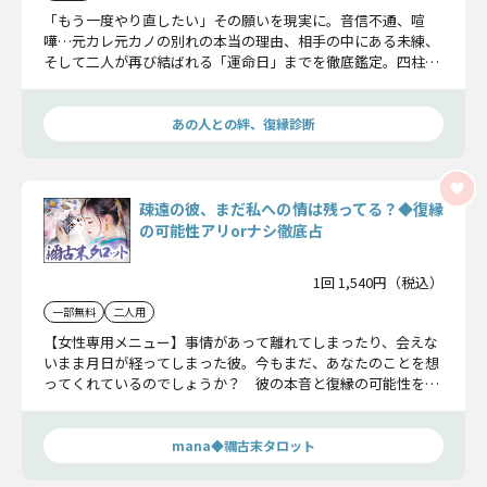
「もう一度やり直したい」その願いを現実に。音信不通、喧
嘩…元カレ元カノの別れの本当の理由、相手の中にある未練、
そして二人が再び結ばれる「運命日」までを徹底鑑定。四柱推
命と宿曜占星術を掛け合わせ、今の状況に合わせた具体的な復
縁への道筋を導き出します。
あの人との絆、復縁診断
疎遠の彼、まだ私への情は残ってる？◆復縁
の可能性アリorナシ徹底占
1回 1,540円（税込）
一部無料
二人用
【女性専用メニュー】事情があって離れてしまったり、会えな
いまま月日が経ってしまった彼。今もまだ、あなたのことを想
ってくれているのでしょうか？ 彼の本音と復縁の可能性を詳
細に探ります。
mana◆禰古末タロット