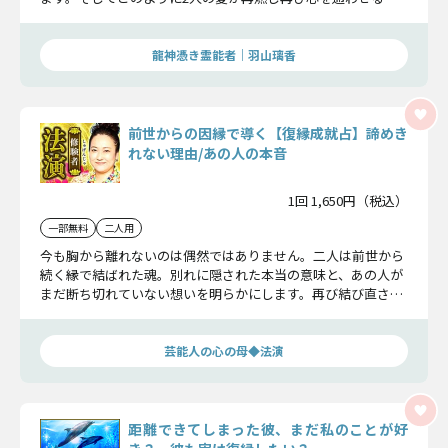
来へと繋がるのかお伝えします。
龍神憑き霊能者｜羽山璃香
前世からの因縁で導く【復縁成就占】諦めき
れない理由/あの人の本音
1回 1,650円（税込）
一部無料
二人用
今も胸から離れないのは偶然ではありません。二人は前世から
続く縁で結ばれた魂。別れに隠された本当の意味と、あの人が
まだ断ち切れていない想いを明らかにします。再び結び直され
る運命の時と、復縁を引き寄せる行動を授けます。
芸能人の心の母◆法演
距離できてしまった彼、まだ私のことが好