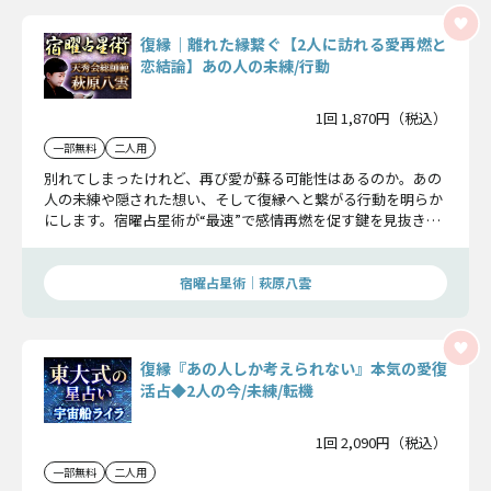
復縁｜離れた縁繋ぐ【2人に訪れる愛再燃と
恋結論】あの人の未練/行動
1回 1,870円（税込）
一部無料
二人用
別れてしまったけれど、再び愛が蘇る可能性はあるのか。あの
人の未練や隠された想い、そして復縁へと繋がる行動を明らか
にします。宿曜占星術が“最速”で感情再燃を促す鍵を見抜き、
再出発の未来を照らします。
宿曜占星術│萩原八雲
復縁『あの人しか考えられない』本気の愛復
活占◆2人の今/未練/転機
1回 2,090円（税込）
一部無料
二人用