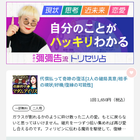
代償払って奇跡の復活[2人の破局真意/相手
の現状/好機/復縁の可能性]
1回 1,650円（税込）
一部無料
二人用
ガラスが割れるかのように砕け散った二人の愛。もとに戻らな
いと思ってはいけません。破片を一つずつ拾い集めれば再び愛
し合えるのです。フィリピンに伝わる魔術を駆使して、復縁の
お手伝いをいたしましょう。