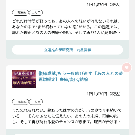
1回 1,870円（税込）
一部無料
二人用
どれだけ時間が経っても、あの人への想いが消えない――それは、
あなたの中で“まだ終わっていない恋”だから。この鑑定では、
離れた理由とあの人の未練や想い、そして再び2人が愛を取り
戻せる可能性を徹底的に解明します。あの人との未来を諦めた
くないあなたのための鑑定です。
立運推命學研究所｜九星気学
復縁成就/もう一度結び直す【あの人との愛
再燃鑑定】未練/変化/結論
1回 1,870円（税込）
一部無料
二人用
まだ忘れられない。終わったはずの恋が、心の奥で今も続いて
いる──そんなあなたに伝えたい、あの人の未練、再会の兆
し、そして再び訪れる愛のチャンスがきます。曜日が告げる
「愛の再燃タイミング」を逃さず、やり直したいと願う2人
の“結末”を、ここで明らかにします。