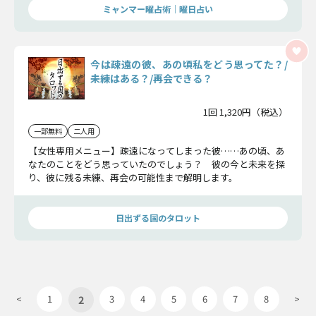
ミャンマー曜占術│曜日占い
今は疎遠の彼、あの頃私をどう思ってた？/
未練はある？/再会できる？
1回 1,320円（税込）
一部無料
二人用
【女性専用メニュー】疎遠になってしまった彼……あの頃、あ
なたのことをどう思っていたのでしょう？ 彼の今と未来を探
り、彼に残る未練、再会の可能性まで解明します。
日出ずる国のタロット
2
<
1
3
4
5
6
7
8
>