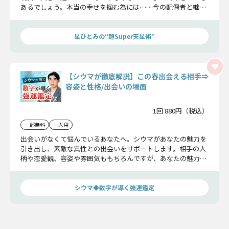
あるでしょう。本当の幸せを掴む為には……今の配偶者と継続
すべきか、離婚して新しい出会いを探すべきか。決断後の未来
の姿まで真実をお伝えします。
星ひとみの“超Super天星術”
【シウマが徹底解説】この春出会える相手⇒
容姿と性格/出会いの場面
1回 880円（税込）
一部無料
一人用
出会いがなくて悩んでいるあなたへ。シウマがあなたの魅力を
引き出し、素敵な異性との出会いをサポートします。相手の人
柄や恋愛観、容姿や雰囲気ももちろんですが、あなたの魅力も
深く掘り下げます。この春こそは、素敵な出会いを手に入れま
しょう！
シウマ◆数字が導く強運鑑定