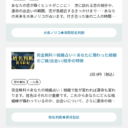
あなたの恋が輝くヒントがここに！ 次に訪れる恋の相手や、
運命の出会いの瞬間、恋が急接近するきっかけまで……あなた
の未来を大串ノリコが占います。付き合った後の二人の時間、
そして手にする幸せとは？ 心ときめく恋の行方を知りたい方
は、ぜひチェックしてください！
大串ノリコ◆来照姓名判断
完全無料※結婚占い※あなたに備わった結婚
のご縁/出会い/相手の特徴
1回 0円（税込）
完全無料
一人用
完全無料※あなたの結婚占い｜結婚で姓が変われば運命も変わ
ります。姓名はそれだけ重要です。これからあなたにどんな結
婚縁が備わっているのか、出会いについて、さらに運命の相手
の特徴も確かめていきましょう。
姓名判断◆貴月紅妃