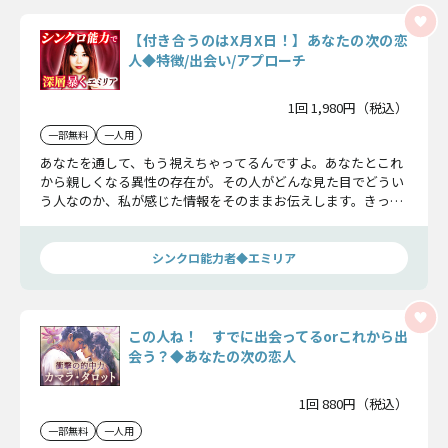
【付き合うのはX月X日！】あなたの次の恋
人◆特徴/出会い/アプローチ
1回 1,980円（税込）
一部無料
一人用
あなたを通して、もう視えちゃってるんですよ。あなたとこれ
から親しくなる異性の存在が。その人がどんな見た目でどうい
う人なのか、私が感じた情報をそのままお伝えします。きっと
あなたと縁がある人だから、どうかこのチャンスを見逃さない
でくださいね。
シンクロ能力者◆エミリア
この人ね！ すでに出会ってるorこれから出
会う？◆あなたの次の恋人
1回 880円（税込）
一部無料
一人用