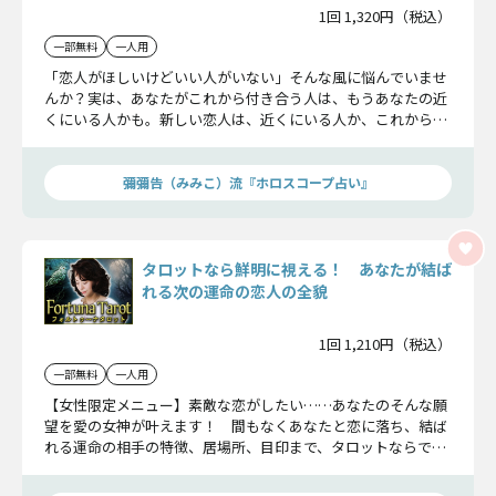
1回 1,320円（税込）
一部無料
一人用
「恋人がほしいけどいい人がいない」そんな風に悩んでいませ
んか？実は、あなたがこれから付き合う人は、もうあなたの近
くにいる人かも。新しい恋人は、近くにいる人か、これから出
会う人か…。気になる相手の特徴や出会い方まで明らかにして
いきます。
彌彌告（みみこ）流『ホロスコープ占い』
タロットなら鮮明に視える！ あなたが結ば
れる次の運命の恋人の全貌
1回 1,210円（税込）
一部無料
一人用
【女性限定メニュー】素敵な恋がしたい……あなたのそんな願
望を愛の女神が叶えます！ 間もなくあなたと恋に落ち、結ば
れる運命の相手の特徴、居場所、目印まで、タロットならでは
の細密透視力で鮮明に解き明かします！