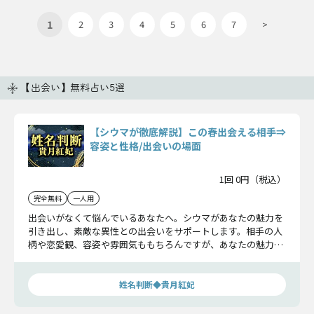
1
2
3
4
5
6
7
>
【出会い】無料占い5選
【シウマが徹底解説】この春出会える相手⇒
容姿と性格/出会いの場面
1回 0円（税込）
完全無料
一人用
出会いがなくて悩んでいるあなたへ。シウマがあなたの魅力を
引き出し、素敵な異性との出会いをサポートします。相手の人
柄や恋愛観、容姿や雰囲気ももちろんですが、あなたの魅力も
深く掘り下げます。この春こそは、素敵な出会いを手に入れま
しょう！
姓名判断◆貴月紅妃