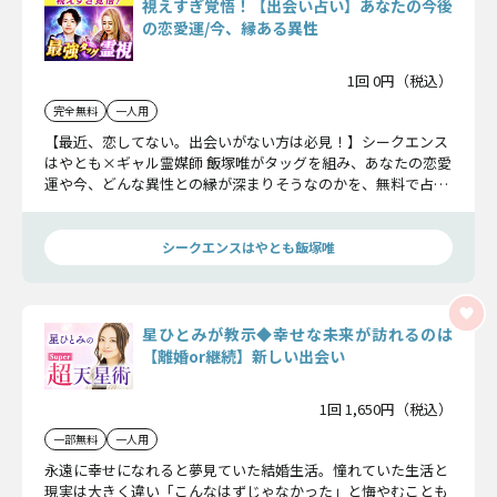
視えすぎ覚悟！【出会い占い】あなたの今後
の恋愛運/今、縁ある異性
1回 0円（税込）
完全無料
一人用
【最近、恋してない。出会いがない方は必見！】シークエンス
はやとも×ギャル霊媒師 飯塚唯がタッグを組み、あなたの恋愛
運や今、どんな異性との縁が深まりそうなのかを、無料で占い
ます！
シークエンスはやとも飯塚唯
星ひとみが教示◆幸せな未来が訪れるのは
【離婚or継続】新しい出会い
1回 1,650円（税込）
一部無料
一人用
永遠に幸せになれると夢見ていた結婚生活。憧れていた生活と
現実は大きく違い「こんなはずじゃなかった」と悔やむことも