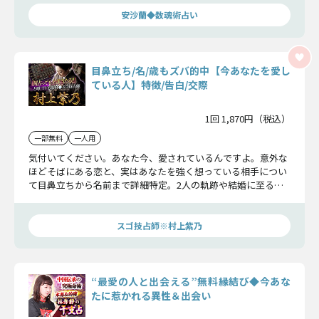
くない人は必見です！
安沙蘭◆数魂術占い
目鼻立ち/名/歳もズバ的中【今あなたを愛し
ている人】特徴/告白/交際
1回 1,870円（税込）
一部無料
一人用
気付いてください。あなた今、愛されているんですよ。意外な
ほどそばにある恋と、実はあなたを強く想っている相手につい
て目鼻立ちから名前まで詳細特定。2人の軌跡や結婚に至る可
能性まで見通していきましょう。
スゴ技占師※村上紫乃
“最愛の人と出会える”無料縁結び◆今あな
たに惹かれる異性＆出会い