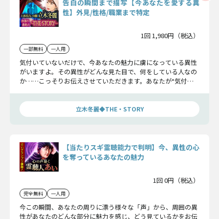
告白の瞬間まで描写【今あなたを愛する異
性】外見/性格/職業まで特定
1回 1,980円（税込）
一部無料
一人用
気付いていないだけで、今あなたの魅力に虜になっている異性
がいますよ。その異性がどんな見た目で、何をしている人なの
か……こっそりお伝えさせていただきます。あなたが“気付く
だけ”で物語は動き出しますよ。
立木冬麗◆THE・STORY
【当たりスギ霊聴能力で判明】今、異性の心
を奪っているあなたの魅力
1回 0円（税込）
完全無料
一人用
今この瞬間、あなたの周りに漂う様々な「声」から、周囲の異
性があなたのどんな部分に魅力を感じ、どう見ているかをお伝