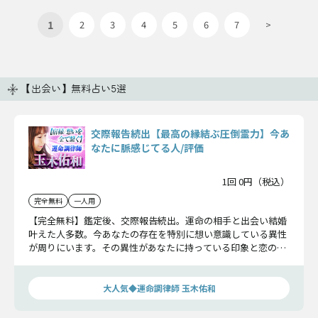
1
2
3
4
5
6
7
>
【出会い】無料占い5選
交際報告続出【最高の縁結ぶ圧倒霊力】今あ
なたに脈感じてる人/評価
1回 0円（税込）
完全無料
一人用
【完全無料】鑑定後、交際報告続出。運命の相手と出会い結婚
叶えた人多数。今あなたの存在を特別に想い意識している異性
が周りにいます。その異性があなたに持っている印象と恋の可
能性をお話しします。
大人気◆運命調律師 玉木佑和