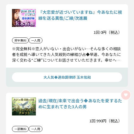
『大恋愛が近づいていますね』今あなたに視
線を送る異性/ご縁/次進展
1回 0円（税込）
完全無料
一人用
※完全無料※恋人がいない・出会いがない…そんな多くの相談
者を成就へ導いてきた人気殺到の縁結び占◆早速、今あなたに
深く交わる“ご縁”についてお話させていただきます。幸せへの
一歩を踏み出しましょう。
大人気◆運命調律師 玉木佑和
過去/現在/未来で出会う◆あなたを愛するた
めに生まれてきた3人の男
1回 990円（税込）
一部無料
一人用