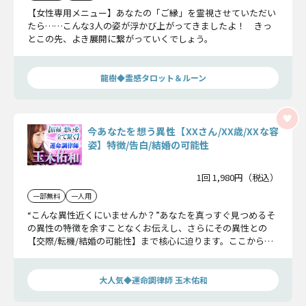
【女性専用メニュー】あなたの「ご縁」を霊視させていただい
たら……こんな3人の姿が浮かび上がってきましたよ！ きっ
とこの先、よき展開に繋がっていくでしょう。
龍樹◆霊感タロット＆ルーン
今あなたを想う異性【XXさん/XX歳/XXな容
姿】特徴/告白/結婚の可能性
1回 1,980円（税込）
一部無料
一人用
“こんな異性近くにいませんか？”あなたを真っすぐ見つめるそ
の異性の特徴を余すことなくお伝えし、さらにその異性との
【交際/転機/結婚の可能性】まで核心に迫ります。ここから幸
せの一歩へ踏み出しましょう。
大人気◆運命調律師 玉木佑和