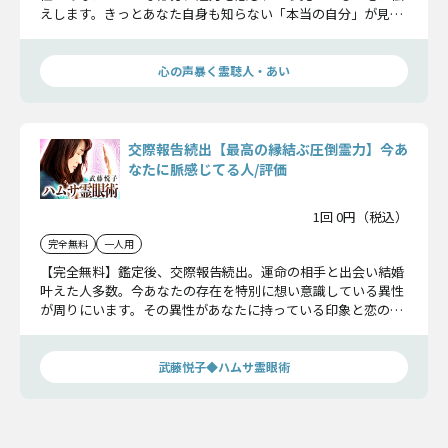
えします。きっとあなた自身も知らない「本当の自分」が見え
てくるはずですよ。
心の声暴く霊聴人・あい
交際報告続出【最高の縁結ぶ圧倒霊力】今あ
なたに脈感じてる人/評価
1回 0円（税込）
完全無料
一人用
【完全無料】鑑定後、交際報告続出。運命の相手と出会い結婚
叶えた人多数。今あなたの存在を特別に想い意識している異性
が周りにいます。その異性があなたに持っている印象と恋の可
能性をお話しします。
武藤悦子◆ハムサ霊眼術