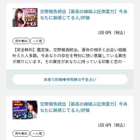
交際報告続出【最高の縁結ぶ圧倒霊力】今あ
なたに脈感じてる人/評価
1回 0円（税込）
完全無料
一人用
【完全無料】鑑定後、交際報告続出。運命の相手と出会い結婚
叶えた人多数。今あなたの存在を特別に想い意識している異性
が周りにいます。その異性があなたに持っている印象と恋の可
能性をお話しします。
本格で的確◆林秀靜の干支占い
交際報告続出【最高の縁結ぶ圧倒霊力】今あ
なたに脈感じてる人/評価
1回 0円（税込）
完全無料
一人用