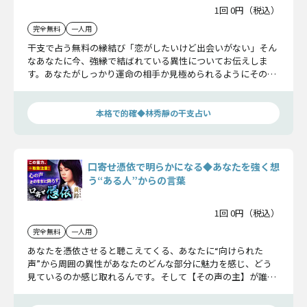
1回 0円（税込）
完全無料
一人用
干支で占う無料の縁結び「恋がしたいけど出会いがない」そん
なあなたに今、強縁で結ばれている異性についてお伝えしま
す。あなたがしっかり運命の相手か見極められるようにその異
性の存在について迫っていきます。
本格で的確◆林秀靜の干支占い
口寄せ憑依で明らかになる◆あなたを強く想
う“ある人”からの言葉
1回 0円（税込）
完全無料
一人用
あなたを憑依させると聴こえてくる、あなたに“向けられた
声”から周囲の異性があなたのどんな部分に魅力を感じ、どう
見ているのか感じ取れるんです。そして【その声の主】が誰な
のかまで……明らかになるかもしれませんね。