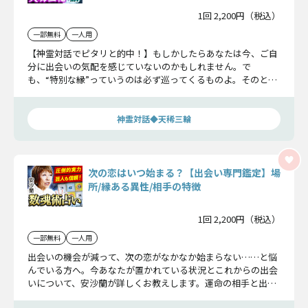
1回 2,200円（税込）
一部無料
一人用
【神霊対話でピタリと的中！】もしかしたらあなたは今、ご自
分に出会いの気配を感じていないのかもしれません。で
も、“特別な縁”っていうのは必ず巡ってくるものよ。そのとき
を見逃さないよう、あなたの周りの目線や出会いについて視え
たものを、ズバリお伝えするわね。
神霊対話◆天稀三輪
次の恋はいつ始まる？【出会い専門鑑定】場
所/縁ある異性/相手の特徴
1回 2,200円（税込）
一部無料
一人用
出会いの機会が減って、次の恋がなかなか始まらない……と悩
んでいる方へ。今あなたが置かれている状況とこれからの出会
いについて、安沙蘭が詳しくお教えします。運命の相手と出会
える場所、ご縁のある異性、恋が始まる日まで、未来を諦めた