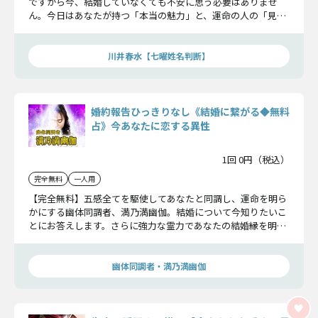
ですから今、結婚していなくても不安に思う必要はありませ
ん。今日はあなたが持つ「本当の魅力」と、運命の人の「見極
めポイント」について、ひとつずつお伝えしますね。
川井春水【七曜姓名判断】
婚約報告ひっきりなし《結婚に繋がる◆無料
占》今あなたに恋する異性
1回 0円（税込）
完全無料
一人用
【完全無料】五感全てを駆使してあなたと同調し、運命を明ら
かにする幽体同調者、満乃満幽伽。結婚について今知りたいこ
とにお答えします。さらに強力な霊力であなたの結婚縁を明ら
かにし、幸せに導きます。
幽体同調者・満乃満幽伽