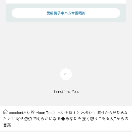
能性をお話しします。
武藤悦子◆ハムサ霊眼術
cocoloni占い館 Moon Top
占いを探す
出会い
異性から見たあな
口寄せ憑依で明らかになる◆あなたを強く想う“ある人”からの
た
言葉