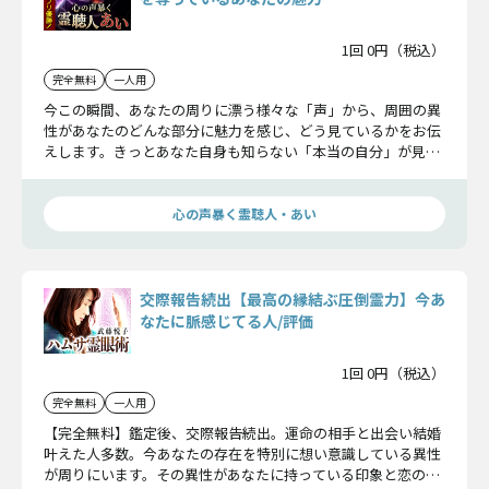
1回 0円（税込）
完全無料
一人用
今この瞬間、あなたの周りに漂う様々な「声」から、周囲の異
性があなたのどんな部分に魅力を感じ、どう見ているかをお伝
えします。きっとあなた自身も知らない「本当の自分」が見え
てくるはずですよ。
心の声暴く霊聴人・あい
交際報告続出【最高の縁結ぶ圧倒霊力】今あ
なたに脈感じてる人/評価
1回 0円（税込）
完全無料
一人用
【完全無料】鑑定後、交際報告続出。運命の相手と出会い結婚
叶えた人多数。今あなたの存在を特別に想い意識している異性
が周りにいます。その異性があなたに持っている印象と恋の可