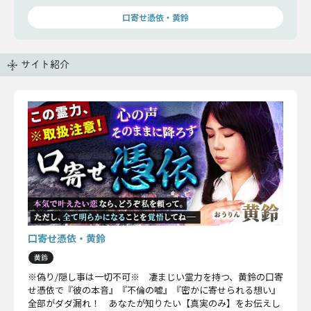
口寄せ憑依・黄鈴
サイト紹介
口寄せ憑依・黄鈴
黄鈴
※偽り/隠し事は一切不可※ 凄まじい霊力を持つ、黄鈴の口寄
せ憑依で『彼の本音』『不倫の嘘』『密かに寄せられる想い』
全部がダダ漏れ！ あなたが知りたい【真実のみ】をお伝えし