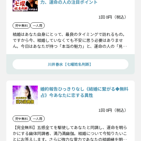
力、運命の人の注目ポイント
1回 0円（税込）
完全無料
一人用
結婚はあなた自身にとって、最良のタイミングで訪れるもの。
ですから今、結婚していなくても不安に思う必要はありませ
ん。今日はあなたが持つ「本当の魅力」と、運命の人の「見極
めポイント」について、ひとつずつお伝えしますね。
川井春水【七曜姓名判断】
婚約報告ひっきりなし《結婚に繋がる◆無料
占》今あなたに恋する異性
1回 0円（税込）
完全無料
一人用
【完全無料】五感全てを駆使してあなたと同調し、運命を明ら
かにする幽体同調者、満乃満幽伽。結婚について今知りたいこ
とにお答えします。さらに強力な霊力であなたの結婚縁を明ら