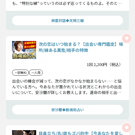
も、“特別な縁”っていうのは必ず巡ってくるものよ。そのとき
を見逃さないよう、あなたの周りの目線や出会いについて視え
たものを、ズバリお伝えするわね。
神霊対話◆天稀三輪
次の恋はいつ始まる？【出会い専門鑑定】場
所/縁ある異性/相手の特徴
1回 2,200円（税込）
一部無料
一人用
出会いの機会が減って、次の恋がなかなか始まらない……と悩
んでいる方へ。今あなたが置かれている状況とこれからの出会
いについて、安沙蘭が詳しくお教えします。運命の相手と出会
える場所、ご縁のある異性、恋が始まる日まで、未来を諦めた
くない人は必見です！
安沙蘭◆数魂術占い
目鼻立ち/名/歳もズバ的中【今あなたを愛し