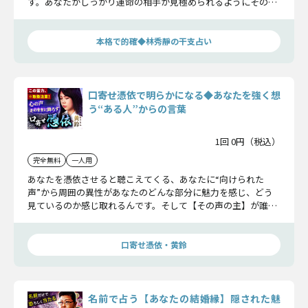
す。あなたがしっかり運命の相手か見極められるようにその異
性の存在について迫っていきます。
本格で的確◆林秀靜の干支占い
口寄せ憑依で明らかになる◆あなたを強く想
う“ある人”からの言葉
1回 0円（税込）
完全無料
一人用
あなたを憑依させると聴こえてくる、あなたに“向けられた
声”から周囲の異性があなたのどんな部分に魅力を感じ、どう
見ているのか感じ取れるんです。そして【その声の主】が誰な
のかまで……明らかになるかもしれませんね。
口寄せ憑依・黄鈴
名前で占う【あなたの結婚縁】隠された魅