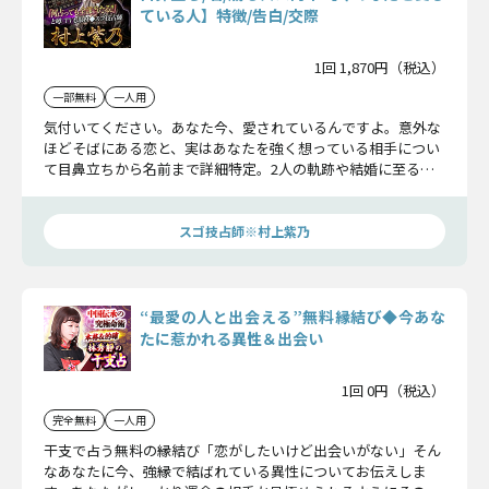
ている人】特徴/告白/交際
1回 1,870円（税込）
一部無料
一人用
気付いてください。あなた今、愛されているんですよ。意外な
ほどそばにある恋と、実はあなたを強く想っている相手につい
て目鼻立ちから名前まで詳細特定。2人の軌跡や結婚に至る可
能性まで見通していきましょう。
スゴ技占師※村上紫乃
“最愛の人と出会える”無料縁結び◆今あな
たに惹かれる異性＆出会い
1回 0円（税込）
完全無料
一人用
干支で占う無料の縁結び「恋がしたいけど出会いがない」そん
なあなたに今、強縁で結ばれている異性についてお伝えしま