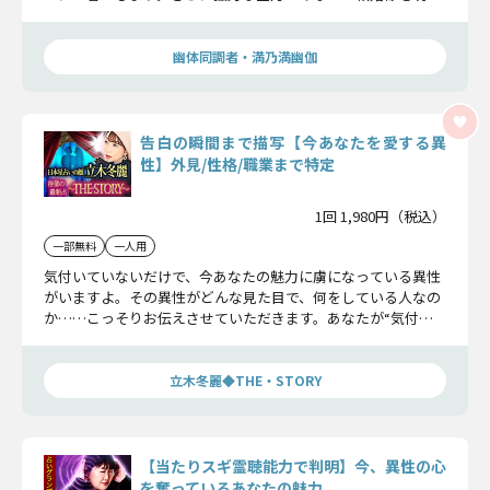
かにし、幸せに導きます。
幽体同調者・満乃満幽伽
告白の瞬間まで描写【今あなたを愛する異
性】外見/性格/職業まで特定
1回 1,980円（税込）
一部無料
一人用
気付いていないだけで、今あなたの魅力に虜になっている異性
がいますよ。その異性がどんな見た目で、何をしている人なの
か……こっそりお伝えさせていただきます。あなたが“気付く
だけ”で物語は動き出しますよ。
立木冬麗◆THE・STORY
【当たりスギ霊聴能力で判明】今、異性の心
を奪っているあなたの魅力