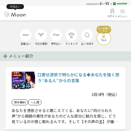
本格占い
ログイン
メニュー
新着占い
今日の運勢
無料占い
ランキング
占いを探す
メニュー紹介
口寄せ憑依で明らかになる◆あなたを強く想
う“ある人”からの言葉
1回 0円（税込）
完全無料
一人用
あなたを憑依させると聴こえてくる、あなたに“向けられた
声”から周囲の異性があなたのどんな部分に魅力を感じ、どう
見ているのか感じ取れるんです。そして【その声の主】が誰な
のかまで……明らかになるかもしれませんね。