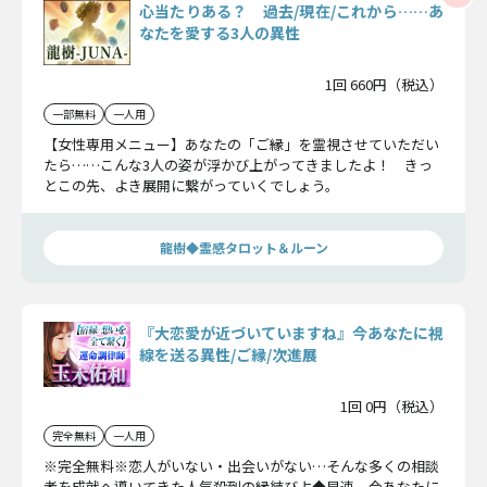
心当たりある？ 過去/現在/これから……あ
なたを愛する3人の異性
1回 660円（税込）
一部無料
一人用
【女性専用メニュー】あなたの「ご縁」を霊視させていただい
たら……こんな3人の姿が浮かび上がってきましたよ！ きっ
とこの先、よき展開に繋がっていくでしょう。
龍樹◆霊感タロット＆ルーン
『大恋愛が近づいていますね』今あなたに視
線を送る異性/ご縁/次進展
1回 0円（税込）
完全無料
一人用
※完全無料※恋人がいない・出会いがない…そんな多くの相談
者を成就へ導いてきた人気殺到の縁結び占◆早速、今あなたに