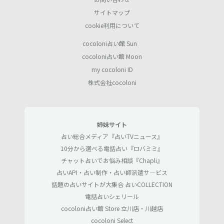
サイトマップ
cookie利用について
cocoloni占い館 Sun
cocoloni占い館 Moon
my cocoloni ID
株式会社cocoloni
姉妹サイト
占い総合メディア『占いTVニュース』
10分から選べる電話占い『ロバミミ』
チャット占いでお悩み相談『Chapli』
占いAPI・占い制作・占い師派遣サ―ビス
話題の占いサイトが大集合 占いCOLLECTION
電話占いシェリール
cocoloni占い館 Store 立川店・川越店
cocoloni Select