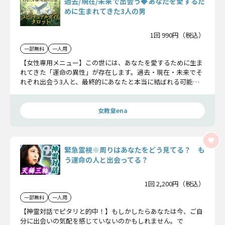
過去/現在/未来で出会う◆あなたを愛するた
めに生まれてきた3人の男
1回 990円（税込）
一部無料
一人用
【女性専用メニュー】この世には、あなたを愛するために生ま
れてきた「運命の異性」が存在します。過去・現在・未来でそ
れぞれ出会う3人と、最終的にあなたと本当に結ばれる可能性
の高いお相手をピタリお教えしますよ！
女教皇ena
緊急霊視※周りはあなたをどう見てる？ も
う運命の人と出会ってる？
1回 2,200円（税込）
一部無料
一人用
【神霊対話でピタリと的中！】もしかしたらあなたは今、ご自
分に出会いの気配を感じていないのかもしれません。で