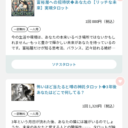
富裕層への招待状◆あなたの【リッチな未
来】実現タロット
1回 880円（税込）
一部無料
一人用
今の生活や環境は、あなたの本来いるべき場所ではないかもし
れません――。もっと豊かで輝かしい未来があなたを待っているの
です。富裕層だけが知る思考法、バランス、近々訪れる絶好の
チャンスまで、リッチな未来を実現する道を詳しくお伝えしま
すね。
ソナスタロット
怖いほど当たると噂の神託タロット◆3年後
あなたはどこで何してる？
1回 1,320円（税込）
一部無料
一人用
3年という月日が流れた後、あなたの隣には誰がいるのでしょ
うか。未来のあなたと愛する人との関係性……。タロットが映