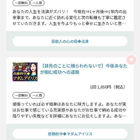
一部無料
一人用
あなたの人生を法演がズバリ！ 今現在⇒1ヶ月後⇒1年内の出
来事まで、あなたに近く訪れる変化と次の転機も丁寧に鑑定さ
せていただきます。人生を今よりもっと幸せに生きたいと思っ
ている方は、迷わずお進みください。
芸能人の心の母◆法演
【目先のことに捕らわれないで】今後あなた
が掴む成功への道筋
1回 1,650円（税込）
一部無料
一人用
頑張っていれば必ず結果はあなたに味方しますよ。あなたが実
はお仕事で感じている充実感やあなたがお仕事で納める成功や
陥りやすい失敗などを詳細にあなたにお伝えしますよ。あなた
に訪れる大きな試練を上手く乗り越えて、自分の成功に繋げて
いきましょうね。
奇跡的中◆マダムアイリス