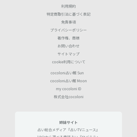
利用規約
特定商取引法に基づく表記
免責事項
プライバシーポリシー
著作権、商標
お問い合わせ
サイトマップ
cookie利用について
cocoloni占い館 Sun
cocoloni占い館 Moon
my cocoloni ID
株式会社cocoloni
姉妹サイト
占い総合メディア『占いTVニュース』
10分から選べる電話占い『ロバミミ』