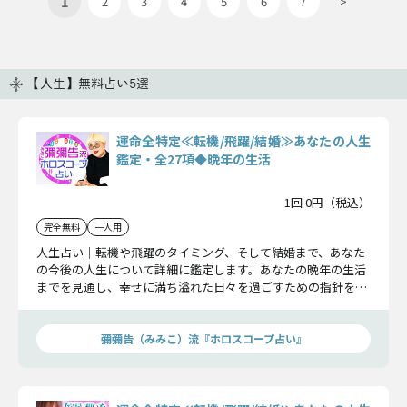
1
2
3
4
5
6
7
>
【人生】無料占い5選
運命全特定≪転機/飛躍/結婚≫あなたの人生
鑑定・全27項◆晩年の生活
1回 0円（税込）
完全無料
一人用
人生占い｜転機や飛躍のタイミング、そして結婚まで、あなた
の今後の人生について詳細に鑑定します。あなたの晩年の生活
までを見通し、幸せに満ち溢れた日々を過ごすための指針をお
伝えします。
彌彌告（みみこ）流『ホロスコープ占い』