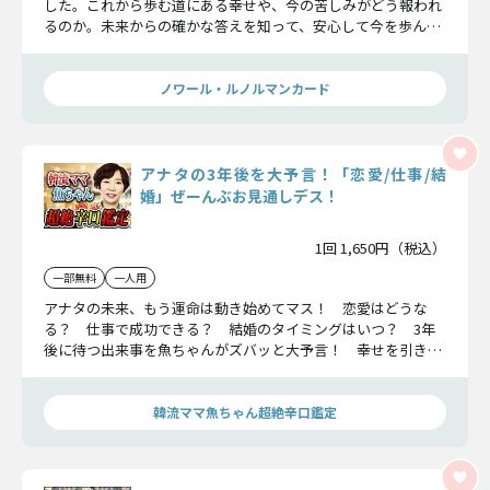
した。これから歩む道にある幸せや、今の苦しみがどう報われ
るのか。未来からの確かな答えを知って、安心して今を歩んで
いきましょう。
ノワール・ルノルマンカード
アナタの3年後を大予言！「恋愛/仕事/結
婚」ぜーんぶお見通しデス！
1回 1,650円（税込）
一部無料
一人用
アナタの未来、もう運命は動き始めてマス！ 恋愛はどうな
る？ 仕事で成功できる？ 結婚のタイミングはいつ？ 3年
後に待つ出来事を魚ちゃんがズバッと大予言！ 幸せを引き寄
せる転機も、気をつけるべき落とし穴もぜーんぶお見通しデ
ス！
韓流ママ魚ちゃん超絶辛口鑑定