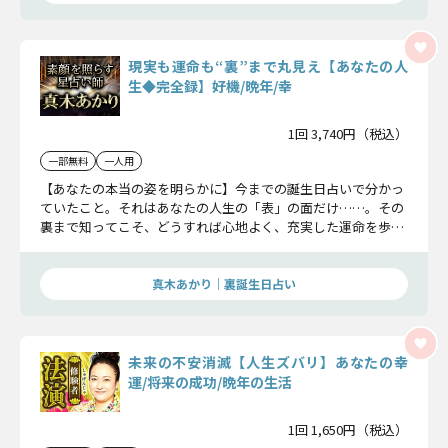
現実も運命も“裏”まで丸見え【あなたの人
生◆完全録】好機/晩年/幸
1回 3,740円（税込）
一部無料
一人用
【あなたの本当の姿を明らかに】今までの誕生日占いで分かっ
ていたこと。それはあなたの人生の「表」の面だけ……。その
裏まで知ってこそ、どうすれば心地よく、充実した運命を歩め
るのか理解することができます。あなたの人生の全てを丸裸に
する覚悟ができましたらお進みください。
真木あかり｜裏誕生日占い
未来の不安消滅【人生ズバリ】あなたの幸
運/将来の成功/晩年の生活
1回 1,650円（税込）