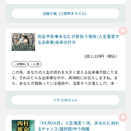
済鑑定をどうぞお受け取りください。
近藤千歳【三摩耶オラクル】
完全予見◆あなたが背負う宿命/人生激変す
る出来事/未来の行方
1回 1,320円（税込）
一部無料
一人用
この先、あなたの人生の流れを大きく変える出来事が起こりま
す。それはどんな出来事なのか、具体的にお伝えしますね。ま
た、あなたが背負っている宿命や、注意すべき落とし穴、未来
に引き寄せる幸運など、知っておいて損はない情報をあわせて
お届けしますよ。
ソナスタロット
『XX月XX日』人生激変※次、あなたに訪れ
るチャンス/選択肢/叶う飛躍