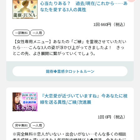
心当たりある？ 過去/現在/これから……あ
なたを愛する3人の異性
1回 660円（税込）
一部無料
一人用
【女性専用メニュー】あなたの「ご縁」を霊視させていただい
たら……こんな3人の姿が浮かび上がってきましたよ！ きっ
とこの先、よき展開に繋がっていくでしょう。
龍樹◆霊感タロット＆ルーン
『大恋愛が近づいていますね』今あなたに視
線を送る異性/ご縁/次進展
1回 0円（税込）
完全無料
一人用
※完全無料※恋人がいない・出会いがない…そんな多くの相談
者を成就へ導いてきた人気殺到の縁結び占◆早速、今あなたに