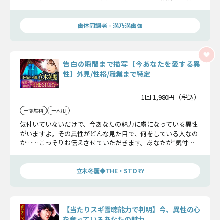
かにし、幸せに導きます。
幽体同調者・満乃満幽伽
告白の瞬間まで描写【今あなたを愛する異
性】外見/性格/職業まで特定
1回 1,980円（税込）
一部無料
一人用
気付いていないだけで、今あなたの魅力に虜になっている異性
がいますよ。その異性がどんな見た目で、何をしている人なの
か……こっそりお伝えさせていただきます。あなたが“気付く
だけ”で物語は動き出しますよ。
立木冬麗◆THE・STORY
【当たりスギ霊聴能力で判明】今、異性の心
を奪っているあなたの魅力