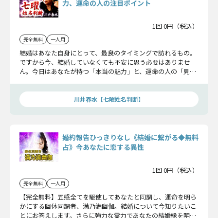
力、運命の人の注目ポイント
1回 0円（税込）
完全無料
一人用
結婚はあなた自身にとって、最良のタイミングで訪れるもの。
ですから今、結婚していなくても不安に思う必要はありませ
ん。今日はあなたが持つ「本当の魅力」と、運命の人の「見極
めポイント」について、ひとつずつお伝えしますね。
川井春水【七曜姓名判断】
婚約報告ひっきりなし《結婚に繋がる◆無料
占》今あなたに恋する異性
1回 0円（税込）
完全無料
一人用
【完全無料】五感全てを駆使してあなたと同調し、運命を明ら
かにする幽体同調者、満乃満幽伽。結婚について今知りたいこ
とにお答えします。さらに強力な霊力であなたの結婚縁を明ら