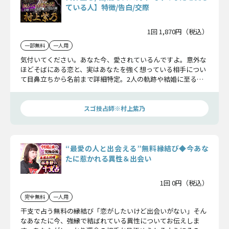
ている人】特徴/告白/交際
1回 1,870円（税込）
一部無料
一人用
気付いてください。あなた今、愛されているんですよ。意外な
ほどそばにある恋と、実はあなたを強く想っている相手につい
て目鼻立ちから名前まで詳細特定。2人の軌跡や結婚に至る可
能性まで見通していきましょう。
スゴ技占師※村上紫乃
“最愛の人と出会える”無料縁結び◆今あな
たに惹かれる異性＆出会い
1回 0円（税込）
完全無料
一人用
干支で占う無料の縁結び「恋がしたいけど出会いがない」そん
なあなたに今、強縁で結ばれている異性についてお伝えしま