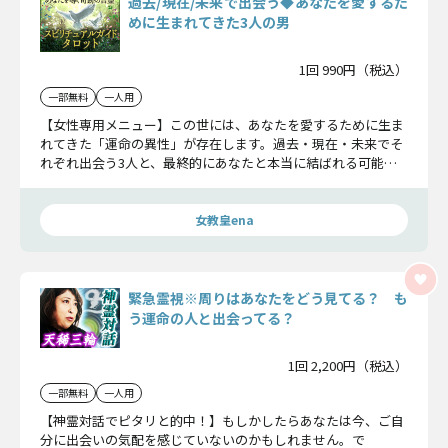
過去/現在/未来で出会う◆あなたを愛するた
めに生まれてきた3人の男
1回 990円（税込）
一部無料
一人用
【女性専用メニュー】この世には、あなたを愛するために生ま
れてきた「運命の異性」が存在します。過去・現在・未来でそ
れぞれ出会う3人と、最終的にあなたと本当に結ばれる可能性
の高いお相手をピタリお教えしますよ！
女教皇ena
緊急霊視※周りはあなたをどう見てる？ も
う運命の人と出会ってる？
1回 2,200円（税込）
一部無料
一人用
【神霊対話でピタリと的中！】もしかしたらあなたは今、ご自
分に出会いの気配を感じていないのかもしれません。で