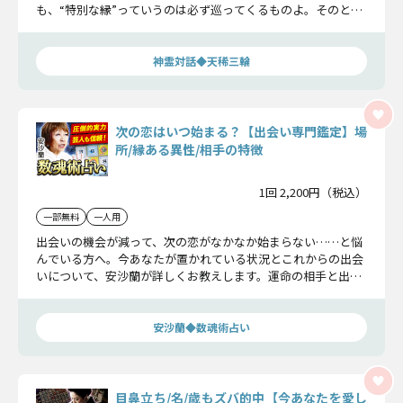
も、“特別な縁”っていうのは必ず巡ってくるものよ。そのとき
を見逃さないよう、あなたの周りの目線や出会いについて視え
たものを、ズバリお伝えするわね。
神霊対話◆天稀三輪
次の恋はいつ始まる？【出会い専門鑑定】場
所/縁ある異性/相手の特徴
1回 2,200円（税込）
一部無料
一人用
出会いの機会が減って、次の恋がなかなか始まらない……と悩
んでいる方へ。今あなたが置かれている状況とこれからの出会
いについて、安沙蘭が詳しくお教えします。運命の相手と出会
える場所、ご縁のある異性、恋が始まる日まで、未来を諦めた
くない人は必見です！
安沙蘭◆数魂術占い
目鼻立ち/名/歳もズバ的中【今あなたを愛し