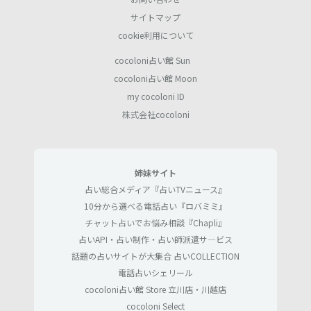
サイトマップ
cookie利用について
cocoloni占い館 Sun
cocoloni占い館 Moon
my cocoloni ID
株式会社cocoloni
姉妹サイト
占い総合メディア『占いTVニュース』
10分から選べる電話占い『ロバミミ』
チャット占いでお悩み相談『Chapli』
占いAPI・占い制作・占い師派遣サ―ビス
話題の占いサイトが大集合 占いCOLLECTION
電話占いシェリール
cocoloni占い館 Store 立川店・川越店
cocoloni Select