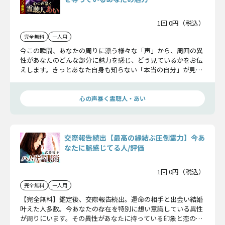
1回 0円（税込）
完全無料
一人用
今この瞬間、あなたの周りに漂う様々な「声」から、周囲の異
性があなたのどんな部分に魅力を感じ、どう見ているかをお伝
えします。きっとあなた自身も知らない「本当の自分」が見え
てくるはずですよ。
心の声暴く霊聴人・あい
交際報告続出【最高の縁結ぶ圧倒霊力】今あ
なたに脈感じてる人/評価
1回 0円（税込）
完全無料
一人用
【完全無料】鑑定後、交際報告続出。運命の相手と出会い結婚
叶えた人多数。今あなたの存在を特別に想い意識している異性
が周りにいます。その異性があなたに持っている印象と恋の可