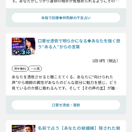
す。あなたがしっかり運命の相手か見極められるようにその異
性の存在について迫っていきます。
本格で的確◆林秀靜の干支占い
口寄せ憑依で明らかになる◆あなたを強く想
う“ある人”からの言葉
1回 0円（税込）
完全無料
一人用
あなたを憑依させると聴こえてくる、あなたに“向けられた
声”から周囲の異性があなたのどんな部分に魅力を感じ、どう
見ているのか感じ取れるんです。そして【その声の主】が誰な
のかまで……明らかになるかもしれませんね。
口寄せ憑依・黄鈴
名前で占う【あなたの結婚縁】隠された魅