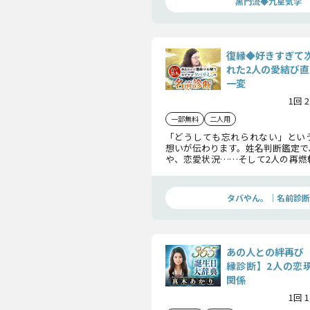
黒門流◆九星気学
復縁◆好きすぎて
れた2人の愛結び直
一変
1回 
一部無料
二人用
「どうしても忘れられない」とい
想いが伝わります。姓名判断鑑定で
や、恋愛状況……そして2人の再燃
解いていきましょう。このまま想い
ご判断ください。
タバやん。｜名前診断
あの人との絆再び
縁診断】2人の恋現
関係
1回 