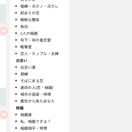
復縁・元カノ・元カレ
訳ありの恋
曖昧な関係
告白
2人の結婚
年下・年の差恋愛
略奪愛
恋人・カップル・夫婦
出会い
出会い運
良縁
そばにある恋
運命の人(恋・結婚)
相手の容姿・特徴
異性から見たあなた
結婚
結婚運
私、結婚できる？
結婚相手・特徴