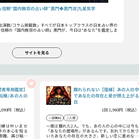
も信頼“国内無双の占い師”黒門◆黒門流|九星気学
出演数/コラム掲載数」すべてが日本トップクラスの日本占い界の
信頼の『国内無双の占い師』黒門が、今日は“あなた”を鑑定しま
サイトを見る
望者専用鑑定】
離れられない【復縁】あの人の中
転機/あの人の
であなたの存在と愛が燃え上がる
日
2,090円（税込）
1回 1,980円（税込）
一部無料
二人用
復縁は叶いませ
一度は離れた2人。でも、あの人の心の中には今も
手の本心を知る
「あなたの居場所」があるんです。別れてから気づ
距離、再び結ば
いたあなたの存在の大きさ、新しい恋に進めない