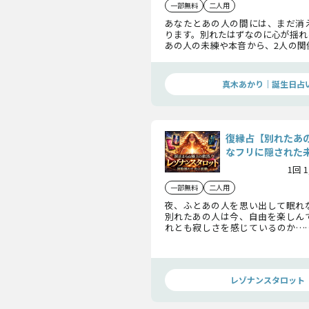
一部無料
二人用
あなたとあの人の間には、まだ消
ります。別れたはずなのに心が揺れ
あの人の未練や本音から、2人の関
ける可能性を探ります。愛を再燃さ
な行動を一緒に見ていきましょう。
真木あかり｜誕生日占
復縁占【別れたあ
なフリに隠された
1回 
一部無料
二人用
夜、ふとあの人を思い出して眠れ
別れたあの人は今、自由を楽しん
れとも寂しさを感じているのか…
の奥底にある本当の想いを、タロ
す。
レゾナンスタロット