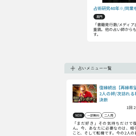
占術研究40年※/同業
黒門
「書籍発行数/メディア
重鎮。他の占い師からも
す。
占いメニュー一覧
復縁続出【再縁希
2人の絆/次訪れる
決断
1回 
NEW
一部無料
二人用
「まだ好き」その気持ちだけで
ん。今、あなたに必要なのは、相
こと、そして転機です。今の2人の