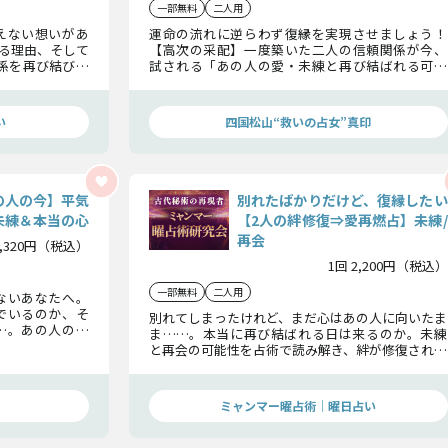
一部無料
二人用
えない想いがあ
運命の流れに逆らわず復縁を実現させましょう！
る理由、そして
【高次の采配】一度築いた二人の信頼関係が今、
係を再び結びつ
試される「あの人の愛・未練と再び結ばれる可能
せるための最適
性」二人がこれからもう一度関係を築き、二人で歩
みだすための高次の存在からのアドバイス。
い
四国松山“救いの占女”真印
の人の今】平気
別れたばかりだけど、復縁したい
未練＆本当の心
【2人の絆修復⇒愛再燃占】未練/
再会
1,320円（税込）
1回 2,200円（税込）
一部無料
二人用
ないあなたへ。
でいるのか、そ
別れてしまったけれど、まだ心はあの人に向いたま
…。あの人の心
ま……。本当に再び結ばれる日は来るのか。未練
ットで明かしま
と再会の可能性を占術で読み解き、絆が修復される
瞬間を示します。再燃のきっかけや未来の関係性ま
で詳細にお伝えします。
ミャンマー曜占術│曜日占い