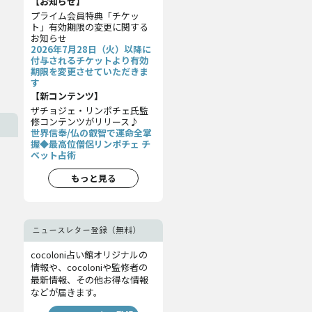
【お知らせ】
プライム会員特典「チケッ
ト」有効期限の変更に関する
お知らせ
2026年7月28日（火）以降に
付与されるチケットより有効
期限を変更させていただきま
す
【新コンテンツ】
ザチョジェ・リンポチェ氏監
修コンテンツがリリース♪
世界信奉/仏の叡智で運命全掌
握◆最高位僧侶リンポチェ チ
ベット占術
もっと見る
ニュースレター登録（無料）
cocoloni占い館オリジナルの
情報や、cocoloniや監修者の
最新情報、その他お得な情報
などが届きます。