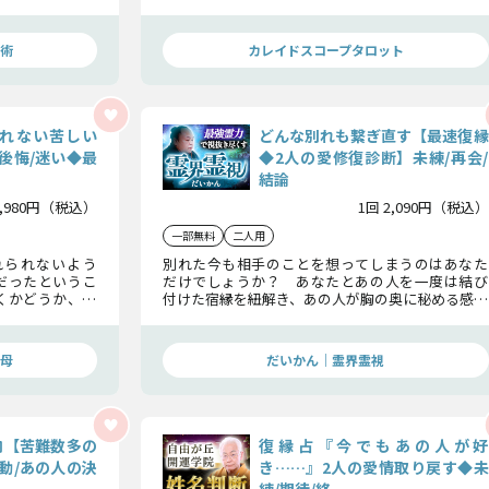
は叶うのか…確
執着の正体……。あの人が「やり直したい」と衝
動的に思う瞬間と、再び愛が燃え上がる運命のXデ
ーを詳細にお伝えします。
術
カレイドスコープタロット
れない苦しい
どんな別れも繋ぎ直す【最速復縁
後悔/迷い◆最
◆2人の愛修復診断】未練/再会/
結論
1,980円（税込）
1回 2,090円（税込）
一部無料
二人用
れられないよう
別れた今も相手のことを想ってしまうのはあなた
だったというこ
だけでしょうか？ あなたとあの人を一度は結び
くかどうか、あ
付けた宿縁を紐解き、あの人が胸の奥に秘める感情
を鑑定してみま
を浮かび上がらせます。どんな別れでも大丈夫。確
実に2人の縁を復縁の道へと導いていきます。
母
だいかん｜霊界霊視
内【苦難数多の
復縁占『今でもあの人が好
動/あの人の決
き……』2人の愛情取り戻す◆未