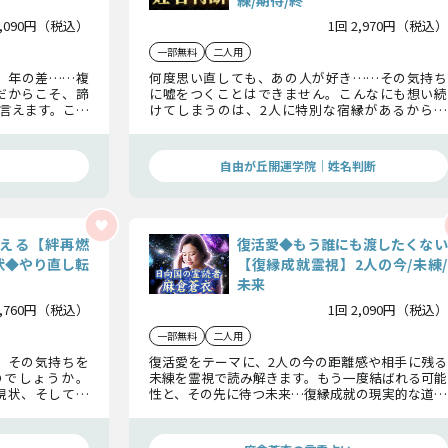
練/期待/終
2,090円（税込）
1回 2,970円（税込）
一部無料
二人用
、年の差……複
何度思い直しても、あの人が好き……その気持ち
だからこそ、諦
に嘘をつくことはできません。こんなにも想い続
言えます。この
けてしまうのは、2人に特別な宿縁があるからで
待を汲み取り、
す。姓名判断であの人の未練、この恋の行方まで詳
。
しくお伝えします。
自由が丘開運学院│姓名判断
える【絆再燃
復活愛◆もう誰にも渡したくない
状◆やり直し転
【復縁成就霊視】2人の今/未練/
未来
1,760円（税込）
1回 2,090円（税込）
一部無料
二人用
。その気持ちを
復活愛をテーマに、2人の今の距離感や相手に残る
のでしょうか。
未練を霊視で読み解きます。もう一度結ばれる可能
現状、そして秘
性と、その先に待つ未来…復縁成就の現実的な道筋
を九星気学によ
をお伝えします。