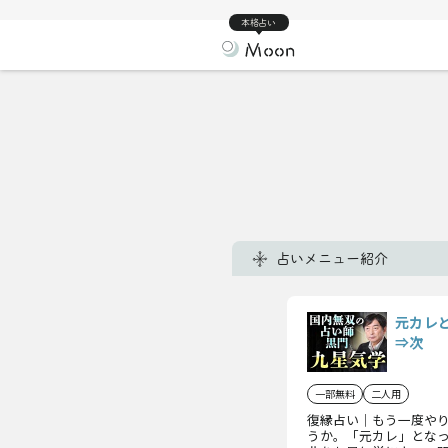
本格占い
占いメニュー紹介
元カレ
⇒次
一部無料
二人用
復縁占い｜もう一度や
うか。「元カレ」とな