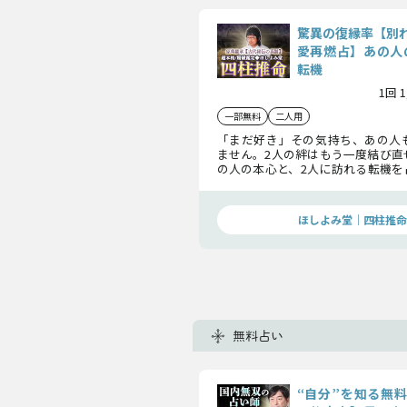
驚異の復縁率【別
愛再燃占】あの人
転機
1回 
一部無料
二人用
「まだ好き」その気持ち、あの人
ません。2人の絆はもう一度結び直
の人の本心と、2人に訪れる転機を
関係を動かすために、あなたが知
教えします。
ほしよみ堂｜四柱推命
無料占い
“自分”を知る無