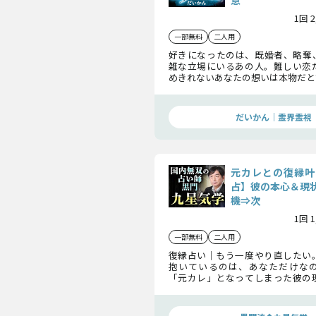
意
1回 
一部無料
二人用
好きになったのは、既婚者、略奪
雑な立場にいるあの人。難しい恋
めきれないあなたの想いは本物だと
鑑定では、あの人の本音や密かな期
本気の恋を成就へと導いていきます
だいかん｜霊界霊視
元カレとの復縁叶
占】彼の本心＆現
機⇒次
1回 
一部無料
二人用
復縁占い｜もう一度やり直したい
抱いているのは、あなただけな
「元カレ」となってしまった彼の
める想いを紐解き、関係修復の是非
って明らかにいたします。