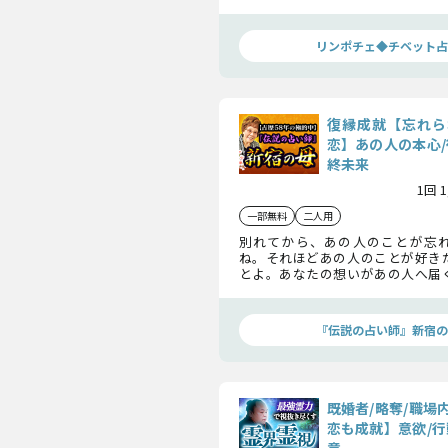
れる可能性を明らかにします。復縁
かめてください。
リンポチェ◆チベット占
復縁成就【忘れら
恋】あの人の本心/
終未来
1回 
一部無料
二人用
別れてから、あの人のことが忘
ね。それほどあの人のことが好き
とよ。あなたの想いがあの人へ届
の人の中にある今の気持ちや行動
しょう。
『伝説の占い師』新宿の
既婚者/略奪/職場
恋も成就】意欲/行