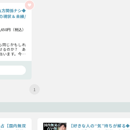
れ方関係ナシ◆
の現状＆未練/
1,650円（税込）
も同じかもしれ
せるのか？ あ
占います。今の
るべき真実をお
1
料占【国内無双
【好きな人の“気”持ちが解る◆