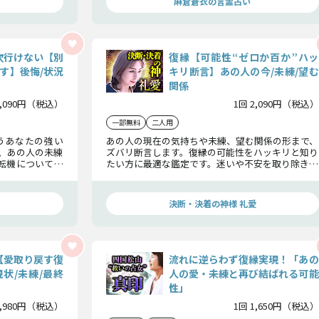
麻倉蒼衣の言霊占い
次行けない【別
復縁【可能性“ゼロか百か”ハッ
す】後悔/状況
キリ断言】あの人の今/未練/望む
関係
2,090円（税込）
1回 2,090円（税込）
一部無料
二人用
うあなたの強い
あの人の現在の気持ちや未練、望む関係の形まで、
、あの人の未練
ズバリ断言します。復縁の可能性をハッキリと知り
転機について紐
たい方に最適な鑑定です。迷いや不安を取り除きな
続けるかどうか
がら、これから次に進むべき最善の方向を明確に
示します。
決断・決着の神様 礼愛
【愛取り戻す復
流れに逆らわず復縁実現！「あの
状/未練/最終
人の愛・未練と再び結ばれる可能
性」
1,980円（税込）
1回 1,650円（税込）