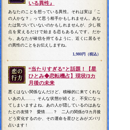
いる異性』
あなたのことを想っている異性。それは実は「こ
の人かな？」って思う相手かもしれません。あな
たは気づいていないのかもしれませんが、少し視
点を変えるだけで始まる恋もあるんです。だか
ら、あなたが確信を持てるように、近くに居るそ
の異性のことをお伝えしますね。
1,980円（税込）
“当たりすぎる”と話題！【星
ひとみ◆恋転機占】現状/3カ
月後の未来
悪くはない関係なんだけど、積極的に来てくれな
いあの人……。そんな状態が続くと、不安になっ
てしまいますよね。あの人が隠しているのはあな
たとの友情？ 愛情……？ 二人の関係が3カ月後
どう変化するのか、その運命を星ひとみがズバリ
占います！