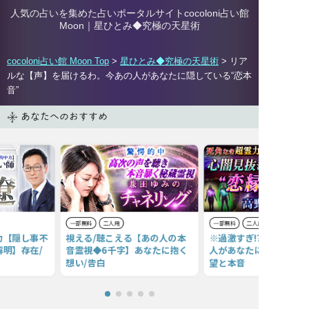
人気の占いを集めた占いポータルサイトcocoloni占い館
Moon｜
星ひとみ◆究極の天星術
cocoloni占い館 Moon Top
>
星ひとみ◆究極の天星術
> リア
ルな【声】を届けるわ。今あの人があなたに隠している“恋本
音”
あなたへのおすすめ
一部無料
二人用
一部無料
二人用
力【隠し事不
視える/聴こえる【あの人の本
※過激すぎ!?◆閲覧注意
明】存在/
音霊視◆6千字】あなたに抱く
人があなたに抱く、リア
想い/告白
望と本音