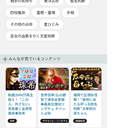
相手の気持ち
東洋占術
姓名判断
四柱推命
霊感・霊視
手相
その他の占術
星ひとみ
巫女の血筋を引く天星術師
みんなが見ているコンテンツ
動画2000万再生
世界信奉/仏の叡
福岡で圧倒的信
超え！『この
智で運命全掌握
頼！“豪快に当
人、外さない』
◆最高位僧侶リ
たる肝っ玉姓名
真実暴く全感覚
ンポチェ チベッ
判断”太宰府の
霊視◆珠希
ト占術
母ちゃん
珠希
ザチョジェ・リンポチェ
森田鏡湖