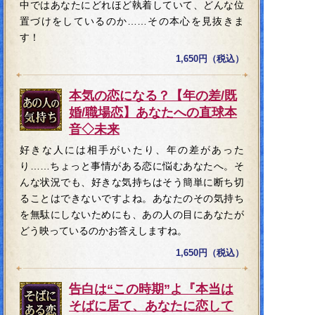
中ではあなたにどれほど執着していて、どんな位
置づけをしているのか……その本心を見抜きま
す！
1,650円（税込）
本気の恋になる？【年の差/既
婚/職場恋】あなたへの直球本
音◇未来
好きな人には相手がいたり、年の差があった
り……ちょっと事情がある恋に悩むあなたへ。そ
んな状況でも、好きな気持ちはそう簡単に断ち切
ることはできないですよね。あなたのその気持ち
を無駄にしないためにも、あの人の目にあなたが
どう映っているのかお答えしますね。
1,650円（税込）
告白は“この時期”よ『本当は
そばに居て、あなたに恋して