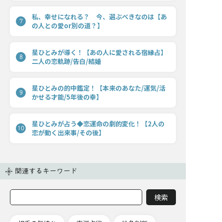
私、幸せになれる？ 今、選ぶべきなのは【あ
7
の人との愛or別の道？】
星ひとみが導く！【あの人に愛される宿縁占】
8
二人の恋軌跡/告白/結婚
星ひとみの的中鑑定！【本来のあなた/運気/活
9
かせる才能/5年後の幸】
星ひとみが占う◆恋運命の劇的変化！【2人の
10
恋が動く出来事/その後】
関連するキーワード