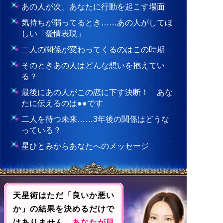
あの人が次、あなたに行動を起こす場面
気持ちが弱ってるとき……あの人がしてほ
しい「愛情表現」
二人の関係が変わってくるのはこの時期
そのときあの人はどんな想いを抱えてい
る？
最後にあの人がこの恋に下す決断！ あな
たに伝えるのは●●です
二人を待つ未来……3年後の関係はどうな
っている？
星ひとみからあなたへのメッセージ
天星術はただ「良いか悪い
か」の結果を決めるだけで
はありません。
あなたが目