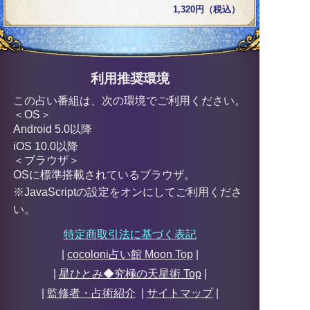
1,320円（税込）
利用推奨環境
この占い番組は、次の環境でご利用ください。
＜OS＞
Android 5.0以降
iOS 10.0以降
＜ブラウザ＞
OSに標準搭載されているブラウザ。
※JavaScriptの設定をオンにしてご利用くださ
い。
特定商取引法に基づく表記
|
cocoloni占い館 Moon Top
|
|
星ひとみ◆究極の天星術
Top
|
|
監修者・占術紹介
|
サイトマップ
|