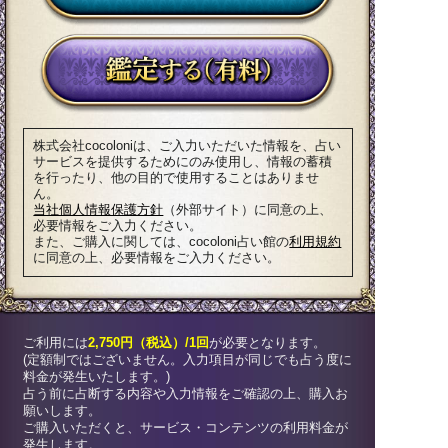
株式会社cocoloniは、ご入力いただいた情報を、占い
サービスを提供するためにのみ使用し、情報の蓄積
を行ったり、他の目的で使用することはありませ
ん。
当社個人情報保護方針
（外部サイト）に同意の上、
必要情報をご入力ください。
また、ご購入に関しては、cocoloni占い館の
利用規約
に同意の上、必要情報をご入力ください。
ご利用には
2,750円（税込）/1回
が必要となります。
(定額制ではございません。入力項目が同じでも占う度に
料金が発生いたします。)
占う前に占断する内容や入力情報をご確認の上、購入お
願いします。
ご購入いただくと、サービス・コンテンツの利用料金が
発生します。