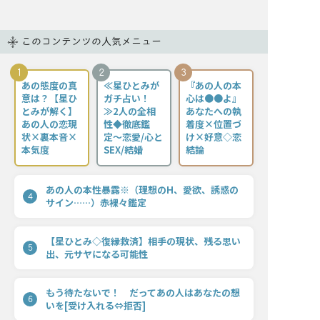
このコンテンツの人気メニュー
1
2
3
あの態度の真
≪星ひとみが
『あの人の本
意は？【星ひ
ガチ占い！
心は●●よ』
とみが解く】
≫2人の全相
あなたへの執
あの人の恋現
性◆徹底鑑
着度×位置づ
状×裏本音×
定〜恋愛/心と
け×好意◇恋
本気度
SEX/結婚
結論
あの人の本性暴露※（理想のH、愛欲、誘惑の
4
サイン……）赤裸々鑑定
【星ひとみ◇復縁救済】相手の現状、残る思い
5
出、元サヤになる可能性
もう待たないで！ だってあの人はあなたの想
6
いを[受け入れる⇔拒否]