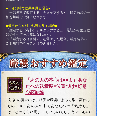
■一部無料で結果を見る場合■
「一部無料で鑑定する」を
タップ
すると、鑑定結果の一
部を無料でご覧になれます。
■最初から有料で結果を見る場合■
「鑑定する（有料）」を
タップ
すると、最初から鑑定結
果のすべてをご覧になれます。
※「鑑定する（有料）」を選択した場合、鑑定結果の一
部を無料で見ることはできません。
『あの人の本心は●●よ』あな
たへの執着度×位置づけ×好意
◇恋結論
“好き”の度合いは、相手や環境によって常に変わる
もの。今、あの人の中であなたへの「気持ち」
は、どのくらい高まっているのでしょう？ 心の