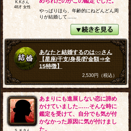
められたのがこの鑑定でした。
K.Kさん
48才 女性
やっぱりほら、年齢的にねどんどん周
りが結婚して……
あなたと結婚するのは○○さん
【星座/干支/身長/貯金額⇒全
15特徴】
2,530円（税込）
あまりにも進展しない恋に諦め
かけていました……そんな時に
鑑定を受けて、自分でも気が付
かなかった原因に気が付けまし
た。
Ｓ.Ｋさん