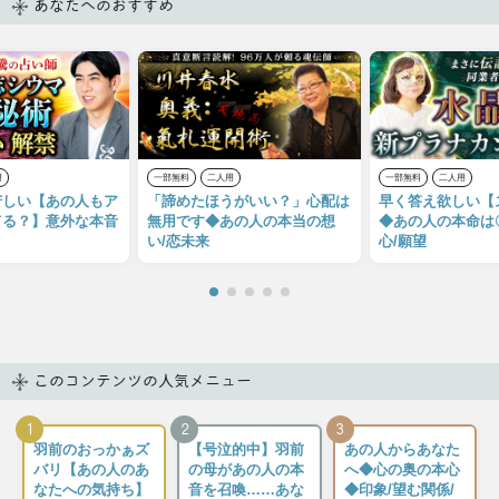
あなたへのおすすめ
用
一部無料
二人用
一部無料
二人用
苦しい【あの人もア
「諦めたほうがいい？」心配は
早く答え欲しい【
てる？】意外な本音
無用です◆あの人の本当の想
◆あの人の本命は
い/恋未来
心/願望
このコンテンツの人気メニュー
1
2
3
羽前のおっかぁズ
【号泣的中】羽前
あの人からあなた
バリ【あの人のあ
の母があの人の本
へ◆心の奥の本心
なたへの気持ち】
音を召喚……あな
◆印象/望む関係/