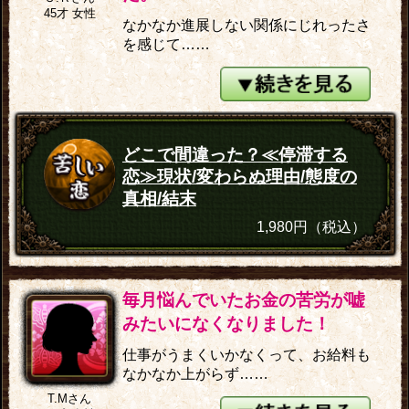
45才 女性
なかなか進展しない関係にじれったさ
を感じて……
どこで間違った？≪停滞する
恋≫現状/変わらぬ理由/態度の
真相/結末
1,980円（税込）
毎月悩んでいたお金の苦労が嘘
みたいになくなりました！
仕事がうまくいかなくって、お給料も
なかなか上がらず……
T.Mさん