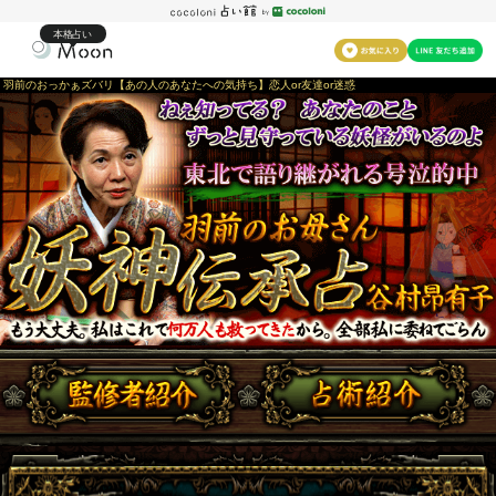
本格占い
羽前のおっかぁズバリ【あの人のあなたへの気持ち】恋人or友達or迷惑