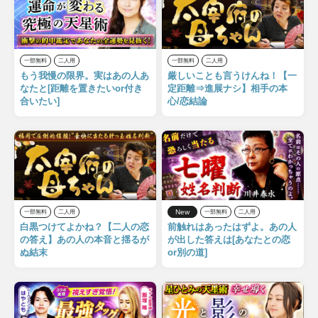
一部無料
二人用
一部無料
二人用
もう我慢の限界。実はあの人あ
厳しいことも言うけんね！【一
なたと[距離を置きたいor付き
定距離⇒進展ナシ】相手の本
合いたい]
心/恋結論
New
一部無料
二人用
一部無料
二人用
白黒つけてよかね？【二人の恋
前触れはあったはずよ。あの人
の答え】あの人の本音と揺るが
が出した答えは[あなたとの恋
ぬ結末
or別の道]