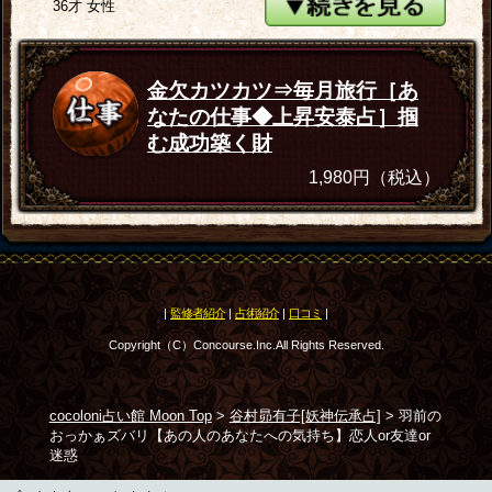
36才 女性
金欠カツカツ⇒毎月旅行［あ
なたの仕事◆上昇安泰占］掴
む成功築く財
1,980円（税込）
|
監修者紹介
|
占術紹介
|
口コミ
|
Copyright（C）Concourse.Inc.All Rights Reserved.
cocoloni占い館 Moon Top
>
谷村昴有子[妖神伝承占]
>
羽前の
おっかぁズバリ【あの人のあなたへの気持ち】恋人or友達or
迷惑