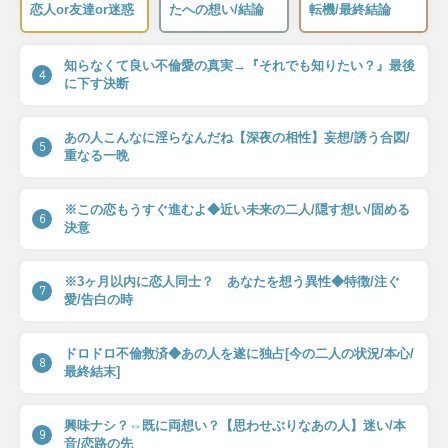
恋人or友達or迷惑
たへの想い/結論
転機/最終結論
知らなくて良い不倫愛の真実→『それでも知りたい？』最後
4
に下す決断
あの人こんなに淫らなんだね【深夜の相性】妄想/誘う合図/
5
重なる一晩
※この恋もうすぐ進むよ◆近い未来の二人/隠す想い/固める
6
決意
※3ヶ月以内に恋人同士？ あなたを想う異性◆特徴/注ぐ
7
愛/告白の時
ドロドロ不倫救済◆あの人を遂に独占[今の二人の状況/本心/
8
最終結末]
興味ナシ？⇔既に両想い？【思わせぶりなあの人】迷い/本
9
音/恋路の先