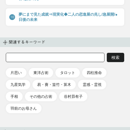
夢にまで見た成就⇒現実化◆二人の恋進展の兆し/急展開/●
10
日後の未来
関連するキーワード
片思い
東洋占術
タロット
四柱推命
九星気学
易・賽・筮竹・算木
霊感・霊視
手相
その他の占術
谷村昴有子
羽前のお母さん