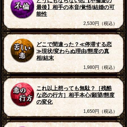
どうにもならない恋【不倫愛の
最後】相手の本音/覚悟/結婚の可
能性
2,530円（税込）
どこで間違った？≪停滞する恋
≫現状/変わらぬ理由/態度の真
相/結末
1,980円（税込）
これ以上想っても無駄？［残酷
な恋の行方］相手本心/願望/態度
の変化
1,650円（税込）