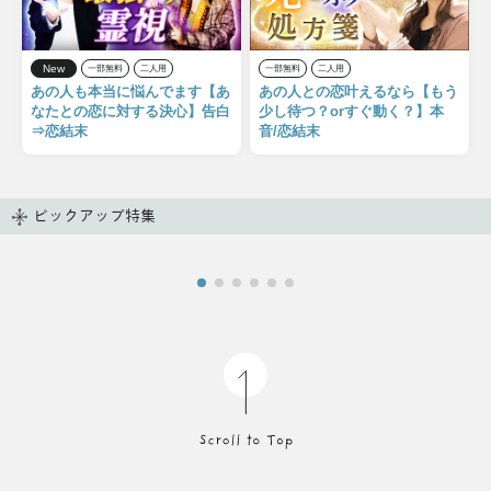
New
一部無料
二人用
一部無料
二人用
あの人も本当に悩んでます【あ
あの人との恋叶えるなら【もう
なたとの恋に対する決心】告白
少し待つ？orすぐ動く？】本
⇒恋結末
音/恋結末
ピックアップ特集