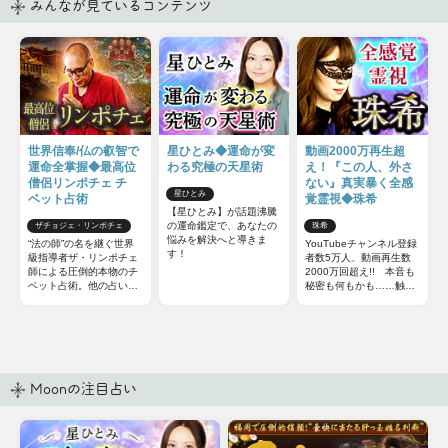
みんなが見ているコンテンツ
世界信奉/仏の叡智で
星ひとみ◆運命が変
動画2000万再生超
運命全掌握◆最高位
わる究極の天星術
え！『この人、外さ
僧侶リンポチェ チ
ない』真実暴く全感
星ひとみ
ベット占術
覚霊視◆珠希
【星ひとみ】が話題沸騰
の運命鑑定で、あなたの
ザチョジェ・リンポチェ
珠希
悩みを解決へと導きま
“法の師”の名を継ぐ世界
YouTubeチャンネル登録
す！
級指導者ザ・リンポチェ
者数5万人、動画再生数
師による圧倒的本物のチ
2000万回超え!! 本音も
ベット占術。他の占いと
秘密も何もかも……触れ
は一線を画すチベット占
てはいけない部分までズ
術の極意をお伝えしま
バッと暴いてしまう全感
しょう。
覚霊視をご体感下さい。
Moonの注目占い