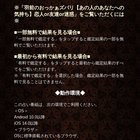
※「羽前のおっかぁズバリ【あの人のあなたへの
気持ち】恋人or友達or迷惑」をご覧いただくには
※
■一部無料で結果を見る場合■
「一部無料で鑑定する」をタップすると鑑定結果の一部を無
料でご覧いただけます。
■最初から有料で結果を見る場合■
「有料で鑑定する」をタップすると最初から鑑定結果のすべ
てをご覧いただけます。
※「有料で鑑定する」を選択した場合、鑑定結果の一部を無
料で見ることはできません。
◆動作環境◆
この占い番組は、次の環境でご利用ください。
＜OS＞
Android 10.0以降
iOS 14.0以降
＜ブラウザ＞
OSに標準搭載されているブラウザ。