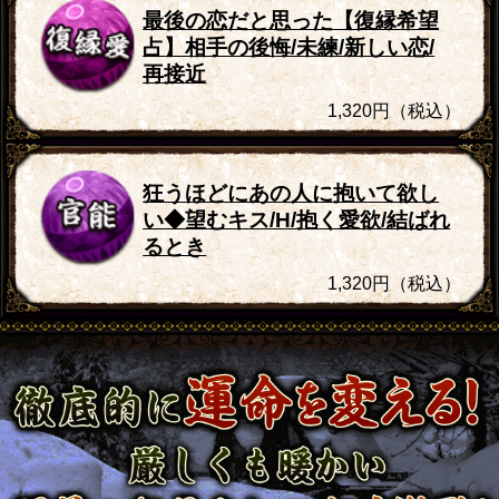
最後の恋だと思った【復縁希望
占】相手の後悔/未練/新しい恋/
再接近
1,320円（税込）
狂うほどにあの人に抱いて欲し
い◆望むキス/H/抱く愛欲/結ばれ
るとき
1,320円（税込）