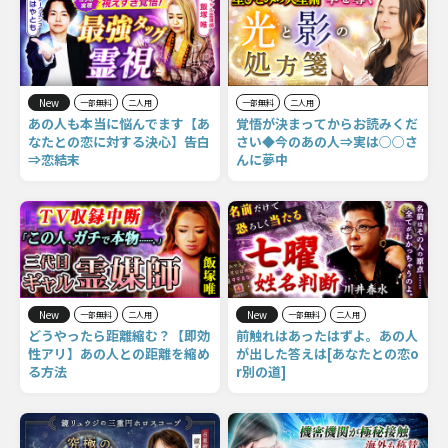
New
一部無料
二人用
一部無料
二人用
あの人も本当に悩んでます【あ
覚悟が決まってからお読みくだ
なたとの恋に対する決心】告白
さい◆今のあの人⇒実は○○さ
⇒恋結末
んに夢中
New
New
一部無料
二人用
一部無料
二人用
どうやったら距離縮む？【即効
前触れはあったはずよ。あの人
性アリ】あの人との距離を縮め
が出した答えは[あなたとの恋o
る方法
r別の道]