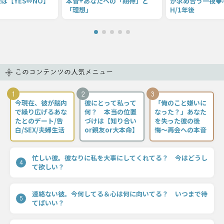
は【YES⇔NO】
本音+あなたへの「期待」と
が求め合う一夜◆心
「理想」
H/1年後
このコンテンツの人気メニュー
1
2
3
今現在、彼が脳内
彼にとって私って
「俺のこと嫌いに
で繰り広げるあな
何？ 本当の位置
なった？」あなた
たとのデート/告
づけは【知り合い
を失った彼の後
白/SEX/夫婦生活
or親友or大本命】
悔〜再会への本音
忙しい彼。彼なりに私を大事にしてくれてる？ 今はどうし
4
て欲しい？
連絡ない彼。今何してる＆心は何に向いてる？ いつまで待
5
てばいい？