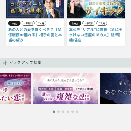
New
New
一部無料
二人用
一部無料
二人用
あの人との愛を貫くべき？【関
本心を“リアル”に霊視【急にそ
係継続or離れる】相手の愛と本
っけない態度のあの人】脈/転
当の望み
機/告白
ピックアップ特集