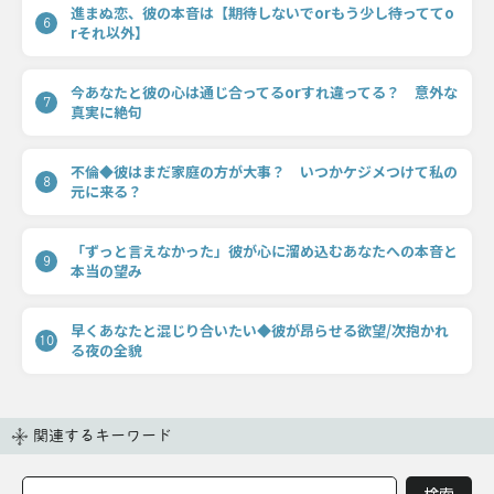
進まぬ恋、彼の本音は【期待しないでorもう少し待っててo
6
rそれ以外】
今あなたと彼の心は通じ合ってるorすれ違ってる？ 意外な
7
真実に絶句
不倫◆彼はまだ家庭の方が大事？ いつかケジメつけて私の
8
元に来る？
「ずっと言えなかった」彼が心に溜め込むあなたへの本音と
9
本当の望み
早くあなたと混じり合いたい◆彼が昂らせる欲望/次抱かれ
10
る夜の全貌
関連するキーワード