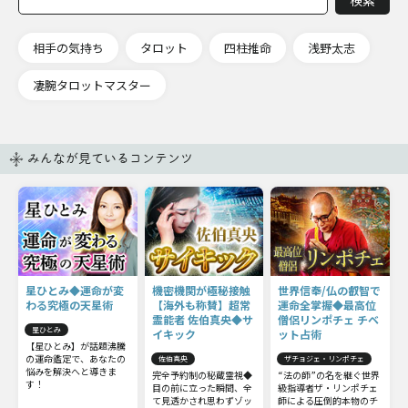
相手の気持ち
タロット
四柱推命
浅野太志
凄腕タロットマスター
みんなが見ているコンテンツ
星ひとみ◆運命が変
機密機関が極秘接触
世界信奉/仏の叡智で
わる究極の天星術
【海外も称賛】超常
運命全掌握◆最高位
霊能者 佐伯真央◆サ
僧侶リンポチェ チベ
星ひとみ
イキック
ット占術
【星ひとみ】が話題沸騰
の運命鑑定で、あなたの
佐伯真央
ザチョジェ・リンポチェ
悩みを解決へと導きま
完全予約制の秘蔵霊視◆
“法の師”の名を継ぐ世界
す！
目の前に立った瞬間、全
級指導者ザ・リンポチェ
て見透かされ思わずゾッ
師による圧倒的本物のチ