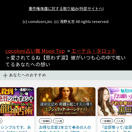
著作権保護に対する取り組み(外部サイトへ)
(c) comdoors,Inc. (c) 浅野太志 All rights reserved.
cocoloni占い館 Moon Top
>
エーテル・タロット
> 愛されてるね【思わず涙】彼がいつも心の中で呟い
てるあなたへの想い
あなたへのおすすめ
用
一部無料
二人用
一部無料
二人用
とシンプルです。あ
お得な恋愛2本立て◆あの人の
『全部奪って/全