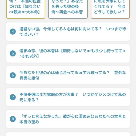
何？ 本当の位置
なった？」あなた
に私を大事にして
づけは【知り合い
を失った彼の後
くれてる？ 今は
or親友or大本命】
悔〜再会への本音
どうして欲しい？
連絡ない彼。今何してる＆心は何に向いてる？ いつまで待
4
てばいい？
進まぬ恋、彼の本音は【期待しないでorもう少し待っててo
5
rそれ以外】
今あなたと彼の心は通じ合ってるorすれ違ってる？ 意外な
6
真実に絶句
不倫◆彼はまだ家庭の方が大事？ いつかケジメつけて私の
7
元に来る？
「ずっと言えなかった」彼が心に溜め込むあなたへの本音と
8
本当の望み