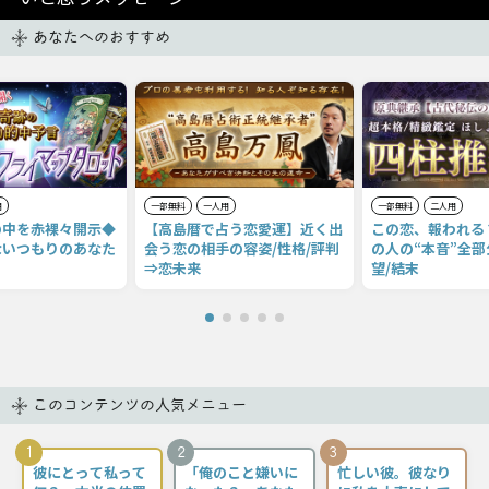
あなたへのおすすめ
用
一部無料
一人用
一部無料
二人用
の中を赤裸々開示◆
【高島暦で占う恋愛運】近く出
この恋、報われる
ないつもりのあなた
会う恋の相手の容姿/性格/評判
の人の“本音”全部
⇒恋未来
望/結末
このコンテンツの人気メニュー
1
2
3
彼にとって私って
「俺のこと嫌いに
忙しい彼。彼なり