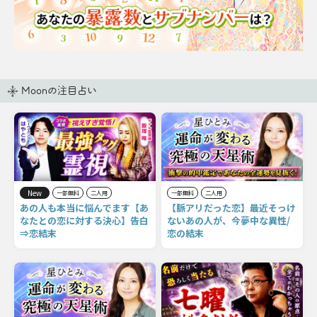
Moonの注目占い
New
一部無料
二人用
一部無料
二人用
あの人も本当に悩んでます【あ
【脈アリだった恋】最近そっけ
なたとの恋に対する決心】告白
ないあの人が、今夢中な異性/
⇒恋結末
恋の結末