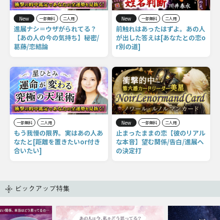
New
New
一部無料
二人用
一部無料
二人用
進展ナシ＝ウザがられてる？
前触れはあったはずよ。あの人
【あの人の今の気持ち】秘密/
が出した答えは[あなたとの恋o
葛藤/恋結論
r別の道]
New
一部無料
二人用
一部無料
二人用
もう我慢の限界。実はあの人あ
止まったままの恋【彼のリアル
なたと[距離を置きたいor付き
な本音】望む関係/告白/進展へ
合いたい]
の決定打
ピックアップ特集