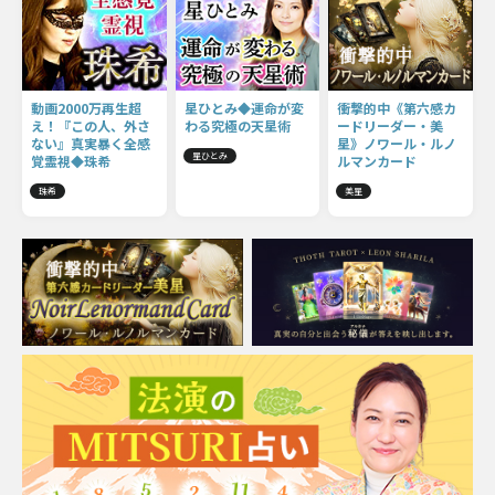
動画2000万再生超
星ひとみ◆運命が変
衝撃的中《第六感カ
え！『この人、外さ
わる究極の天星術
ードリーダー・美
ない』真実暴く全感
星》ノワール・ルノ
星ひとみ
覚霊視◆珠希
ルマンカード
珠希
美星