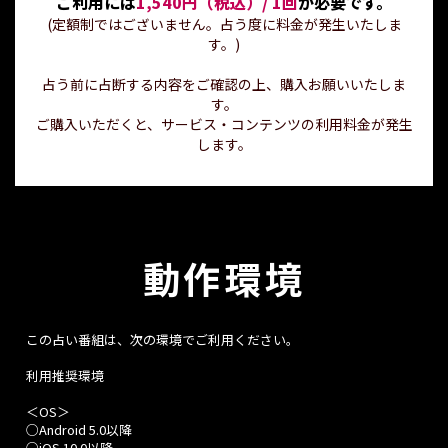
ご利用には
1,540円（税込）/ 1回
が必要です。
(定額制ではございません。占う度に料金が発生いたしま
す。)
占う前に占断する内容をご確認の上、購入お願いいたしま
す。
ご購入いただくと、サービス・コンテンツの利用料金が発生
します。
動作環境
この占い番組は、次の環境でご利用ください。
利用推奨環境
＜OS＞
○Android 5.0以降
○iOS 10.0以降