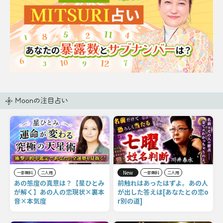
Moonの注目占い
New
一部無料
二人用
一部無料
二人用
あの態度の真意は？【星ひとみ
前触れはあったはずよ。あの人
が解く】あの人の恋現状×裏本
が出した答えは[あなたとの恋o
音×本気度
r別の道]