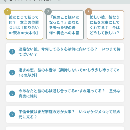
1
2
3
彼にとって私って
「俺のこと嫌いに
忙しい彼。彼なり
何？ 本当の位置
なった？」あなた
に私を大事にして
づけは【知り合い
を失った彼の後
くれてる？ 今は
or親友or大本命】
悔〜再会への本音
どうして欲しい？
連絡ない彼。今何してる＆心は何に向いてる？ いつまで待
4
てばいい？
進まぬ恋、彼の本音は【期待しないでorもう少し待っててo
5
rそれ以外】
今あなたと彼の心は通じ合ってるorすれ違ってる？ 意外な
6
真実に絶句
不倫◆彼はまだ家庭の方が大事？ いつかケジメつけて私の
7
元に来る？