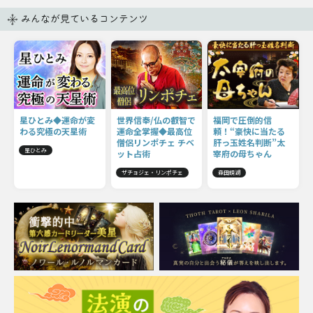
みんなが見ているコンテンツ
星ひとみ◆運命が変
世界信奉/仏の叡智で
福岡で圧倒的信
わる究極の天星術
運命全掌握◆最高位
頼！“豪快に当たる
僧侶リンポチェ チベ
肝っ玉姓名判断”太
星ひとみ
ット占術
宰府の母ちゃん
ザチョジェ・リンポチェ
森田鏡湖