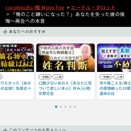
cocoloni占い館 Moon Top
>
エーテル・タロット
> 「俺のこと嫌いになった？」あなたを失った彼の後
悔～再会への本音
あなたへのおすすめ
用
一部無料
二人用
一部無料
二人用
知りたかった【あの
口数少ないあの人【あなたに気
次々聴こえる/視
いの全貌】急接近⇒
づいて欲しい本心】好み/心境/
の感情綴った20章
交際可否
運命の日
このコンテンツの人気メニュー