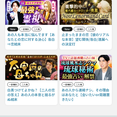
New
New
一部無料
二人用
一部無料
二人用
あの人も本当に悩んでます【あ
止まったままの恋【彼のリアル
なたとの恋に対する決心】告白
な本音】望む関係/告白/進展へ
⇒恋結末
の決定打
一部無料
二人用
一部無料
二人用
白黒つけてよかね？【二人の恋
あの人から連絡ナシ。その理由
の答え】あの人の本音と揺るが
はあなたと【会いたいor距離置
ぬ結末
きたい】