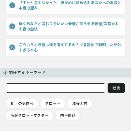
「ずっと言えなかった」彼が心に溜め込むあなたへの本音と
8
本当の望み
早くあなたと混じり合いたい◆彼が昂らせる欲望/次抱かれ
9
る夜の全貌
こういうとき彼は何を考えてるの？⇒言語化で判明した意外
10
すぎる本心
関連するキーワード
相手の気持ち
タロット
浅野太志
凄腕タロットマスター
四柱推命